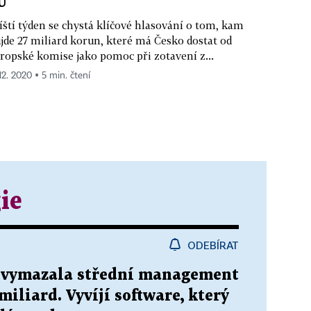
U
íští týden se chystá klíčové hlasování o tom, kam
jde 27 miliard korun, které má Česko dostat od
ropské komise jako pomoc při zotavení z...
12. 2020 ▪ 5 min. čtení
ie
ODEBÍRAT
 vymazala střední management
 miliard. Vyvíjí software, který