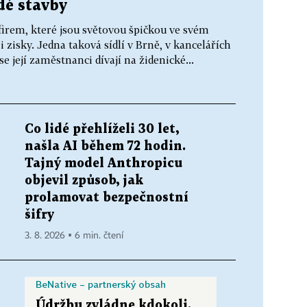
dé stavby
irem, které jsou světovou špičkou ve svém
 zisky. Jedna taková sídlí v Brně, v kancelářích
e její zaměstnanci dívají na židenické...
Co lidé přehlíželi 30 let,
našla AI během 72 hodin.
Tajný model Anthropicu
objevil způsob, jak
prolamovat bezpečnostní
šifry
3. 8. 2026 ▪ 6 min. čtení
BeNative – partnerský obsah
Údržbu zvládne kdokoli.