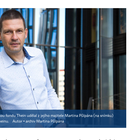
kou fondu Thein udělal z jejího majitele Martina Půlpána (na snímku)
Theinu.
Autor ▪
archiv Martina Půlpána