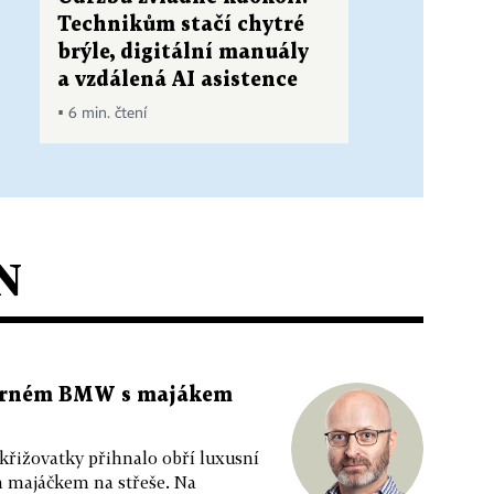
Technikům stačí chytré
brýle, digitální manuály
a vzdálená AI asistence
▪ 6 min. čtení
N
 černém BMW s majákem
 křižovatky přihnalo obří luxusní
m majáčkem na střeše. Na