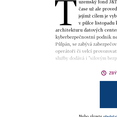
T
uzemský fond J&T 
čase už ale proved
jejímž cílem je v
v půlce listopadu 
architekturu datových center
kyberbezpečnostní podnik net
Půlpán, se zabývá zabezpečov
operátoři či velcí provozova
služby dodává i "silovým bez
ZBÝ
Nebo zkuste
předpla