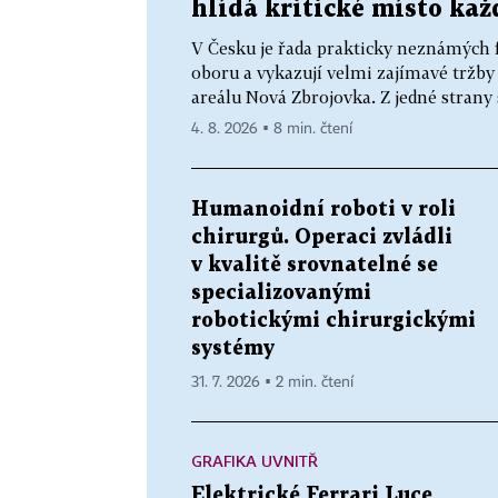
hlídá kritické místo kaž
V Česku je řada prakticky neznámých f
oboru a vykazují velmi zajímavé tržby i
areálu Nová Zbrojovka. Z jedné strany s
4. 8. 2026 ▪ 8 min. čtení
Humanoidní roboti v roli
chirurgů. Operaci zvládli
v kvalitě srovnatelné se
specializovanými
robotickými chirurgickými
systémy
31. 7. 2026 ▪ 2 min. čtení
GRAFIKA UVNITŘ
Elektrické Ferrari Luce