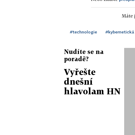
Máte j
#technologie
#kybernetická
Nudíte se na
poradě?
Vyřešte
dnešní
hlavolam HN