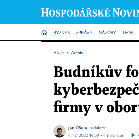
HOME
BYZNYS
ZPRÁVY
NÁZORY
TECH
HN.cz
›
Archiv
Budníkův fo
kyberbezpečn
firmy v obo
Jan Úšela
redaktor
4. 12. 2020 14:59 ▪ 4 min. čtení