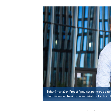
Bohatý manažer: Prodej firmy net.pointers do ru
multimilionáře. Navíc při něm získal i balík akcií 