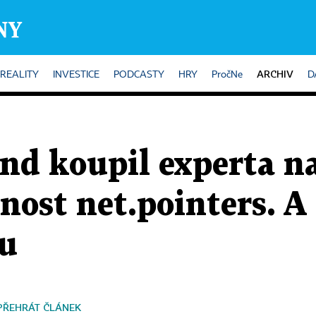
ARCHIV
REALITY
INVESTICE
PODCASTY
HRY
PročNe
D
nd koupil experta n
ost net.pointers. A 
ru
PŘEHRÁT ČLÁNEK