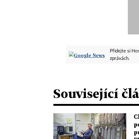
Přidejte si H
zprávách.
Související čl
C
p
p