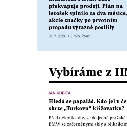
překvapuje prodeji. Plán na
letošek splnilo za dva měsíce,
akcie značky po prvotním
propadu výrazně posílily
31. 7. 2026 ▪ 3 min. čtení
Vybíráme z H
JAN KUBITA
Hledá se papaláš. Kdo jel v
skrze „Turkovu“ křižovatku?
Před několika dny se do jedné pražské
BMW se začerněnými skly a blikající