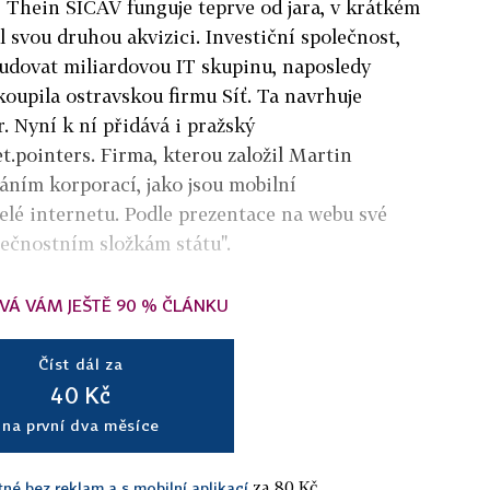
Thein SICAV funguje teprve od jara,
v krátkém
l svou druhou akvizici
. Investiční společnost,
ybudovat miliardovou IT skupinu, naposledy
koupila ostravskou firmu Síť. Ta navrhuje
. Nyní k ní přidává i pražský
.pointers. Firma, kterou založil Martin
áním korporací, jako jsou mobilní
telé internetu. Podle prezentace na webu své
pečnostním složkám státu".
VÁ VÁM JEŠTĚ 90 % ČLÁNKU
Číst dál za
40 Kč
na první dva měsíce
za 80 Kč.
tné bez reklam a s mobilní aplikací