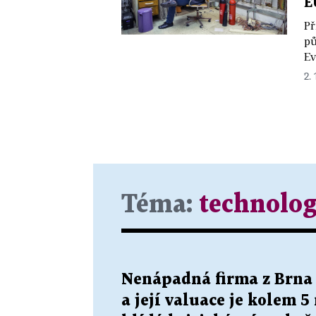
E
Př
pů
Ev
2. 
Téma:
technolog
Nenápadná firma z Brna
a její valuace je kolem 5