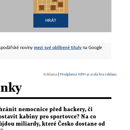
HRÁT
mezi své oblíbené tituly
ospodářské noviny
na Google
|
Předplatné HN+ je zcela bez reklam.
ánky
hránit nemocnice před hackery, či
ostavit kabiny pro sportovce? Na co
ůjdou miliardy, které Česko dostane od