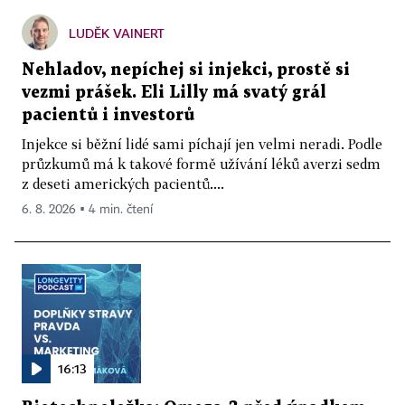
LUDĚK VAINERT
Nehladov, nepíchej si injekci, prostě si
vezmi prášek. Eli Lilly má svatý grál
pacientů i investorů
Injekce si běžní lidé sami píchají jen velmi neradi. Podle
průzkumů má k takové formě užívání léků averzi sedm
z deseti amerických pacientů....
6. 8. 2026 ▪ 4 min. čtení
16:13