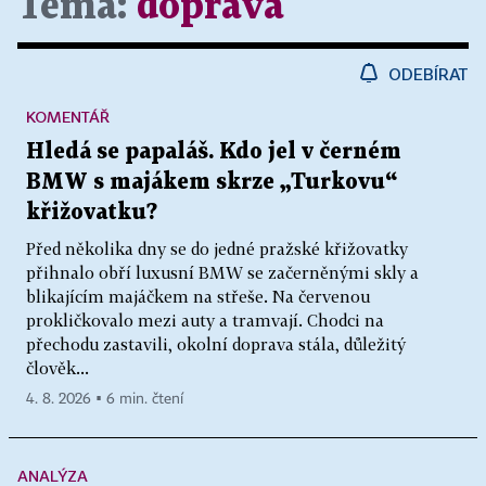
Téma:
doprava
ODEBÍRAT
KOMENTÁŘ
Hledá se papaláš. Kdo jel v černém
BMW s majákem skrze „Turkovu“
křižovatku?
Před několika dny se do jedné pražské křižovatky
přihnalo obří luxusní BMW se začerněnými skly a
blikajícím majáčkem na střeše. Na červenou
prokličkovalo mezi auty a tramvají. Chodci na
přechodu zastavili, okolní doprava stála, důležitý
člověk...
4. 8. 2026 ▪ 6 min. čtení
ANALÝZA