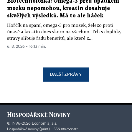
Biotechnoložka: Omega-3 před úpadkem
mozku nepomohou, kreatin dosahuje
skvělých výsledků. Má to ale háček
Hořčík na spaní, omega-3 pro mozek, železo proti
únavě a kreatin dnes skoro na všechno. Trh s doplňky
stravy slibuje řadu benefitů, ale které z...
6. 8. 2026 ▪ 16:13 min.
DALŠÍ ZPRÁVY
©
1996-2026
Economia, a.s.
Hospodářské noviny (print) ISSN 0862-9587