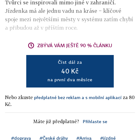
Tvůrci se inspirovali mimo jiné v zahraničí.
Jízdenka má ale jednu vadu na kráse − klíčové
spoje mezi největšími městy v systému zatím chybí
a přibudou až v příštím roce.
ZBÝVÁ VÁM JEŠTĚ 90 % ČLÁNKU
Číst dál za
40 Kč
na první dva měsíce
Nebo zkuste
za 80
předplatné bez reklam a s mobilní aplikací
Kč.
Máte již předplatné?
Přihlaste se
#doprava
#České dráhy
#Arriva
#jízdné