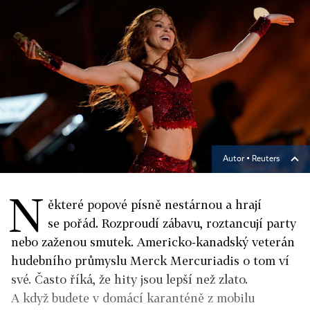
Autor ▪
Reuters
N
ěkteré popové písně nestárnou a hrají
se pořád. Rozproudí zábavu, roztancují party
nebo zaženou smutek. Americko-kanadský veterán
hudebního průmyslu Merck Mercuriadis o tom ví
své. Často říká, že hity jsou lepší než zlato.
A když budete v domácí karanténě z mobilu