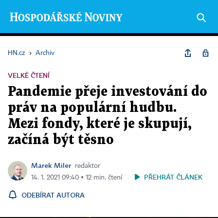
HN.cz
›
Archiv
VELKÉ ČTENÍ
Pandemie přeje investování do
práv na populární hudbu.
Mezi fondy, které je skupují,
začíná být těsno
Marek Miler
redaktor
PŘEHRÁT ČLÁNEK
14. 1. 2021 09:40 ▪ 12 min. čtení
ODEBÍRAT AUTORA