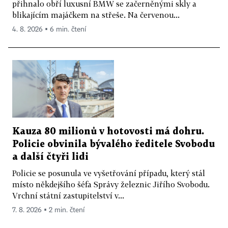
přihnalo obří luxusní BMW se začerněnými skly a
blikajícím majáčkem na střeše. Na červenou...
4. 8. 2026 ▪ 6 min. čtení
Kauza 80 milionů v hotovosti má dohru.
Policie obvinila bývalého ředitele Svobodu
a další čtyři lidi
Policie se posunula ve vyšetřování případu, který stál
místo někdejšího šéfa Správy železnic Jiřího Svobodu.
Vrchní státní zastupitelství v...
7. 8. 2026 ▪ 2 min. čtení