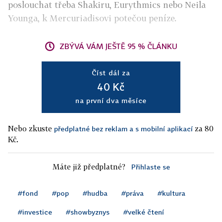
poslouchat třeba Shakiru, Eurythmics nebo Neila
Younga, k Mercuriadisovi potečou peníze.
ZBÝVÁ VÁM JEŠTĚ 95 % ČLÁNKU
Číst dál za
40 Kč
na první dva měsíce
Nebo zkuste
za 80
předplatné bez reklam a s mobilní aplikací
Kč.
Máte již předplatné?
Přihlaste se
#fond
#pop
#hudba
#práva
#kultura
#investice
#showbyznys
#velké čtení