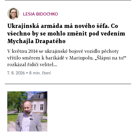
LESIA BIDOCHKO
Ukrajinská armáda má nového šéfa. Co
všechno by se mohlo změnit pod vedením
Mychajla Drapatého
V květnu 2014 se ukrajinské bojové vozidlo pěchoty
vřítilo směrem k barikádě v Mariupolu. „Šlápni na to!“
rozkázal řidiči velitel...
7. 8. 2026 ▪ 8 min. čtení