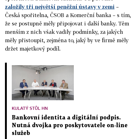
založily tři největší peněžní ústavy v zemi
–
Česká spořitelna, ČSOB a Komerční banka – s tím,
že se postupně měly připojovat i další banky. Těm
menším z nich však vadily podmínky, za jakých
měly přistoupit, zejména to, jaký by ve firmě měly
držet majetkový podíl.
KULATÝ STŮL HN
Bankovní identita a digitální podpis.
Nutná dvojka pro poskytovatele on‑line
služeb