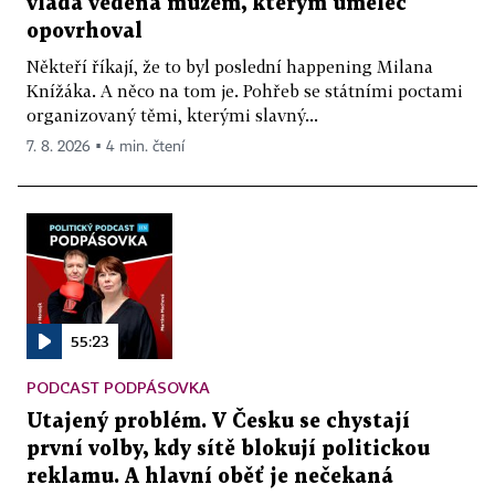
vláda vedená mužem, kterým umělec
opovrhoval
Někteří říkají, že to byl poslední happening Milana
Knížáka. A něco na tom je. Pohřeb se státními poctami
organizovaný těmi, kterými slavný...
7. 8. 2026 ▪ 4 min. čtení
55:23
PODCAST PODPÁSOVKA
Utajený problém. V Česku se chystají
první volby, kdy sítě blokují politickou
reklamu. A hlavní oběť je nečekaná