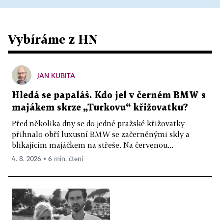
Vybíráme z HN
JAN KUBITA
Hledá se papaláš. Kdo jel v černém BMW s
majákem skrze „Turkovu“ křižovatku?
Před několika dny se do jedné pražské křižovatky
přihnalo obří luxusní BMW se začerněnými skly a
blikajícím majáčkem na střeše. Na červenou...
4. 8. 2026 ▪ 6 min. čtení