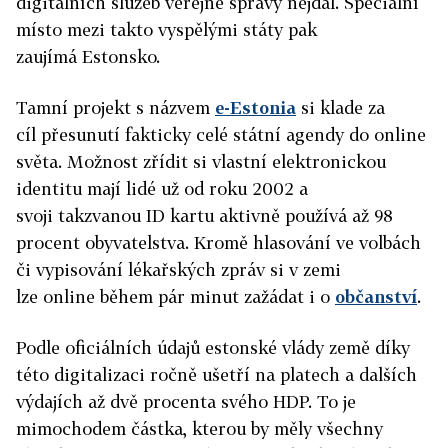
digitálních služeb veřejné správy nejdál. Speciální
místo mezi takto vyspělými státy pak
zaujímá Estonsko.
Tamní projekt s názvem
e-Estonia
si klade za
cíl přesunutí fakticky celé státní agendy do online
světa. Možnost zřídit si vlastní elektronickou
identitu mají lidé už od roku 2002 a
svoji takzvanou ID kartu aktivně používá až 98
procent obyvatelstva. Kromě hlasování ve volbách
či vypisování lékařských zpráv si v zemi
lze online během pár minut zažádat i o
občanství
.
Podle oficiálních údajů estonské vlády země díky
této digitalizaci ročně ušetří na platech a dalších
výdajích až dvě procenta svého HDP. To je
mimochodem částka, kterou by měly všechny