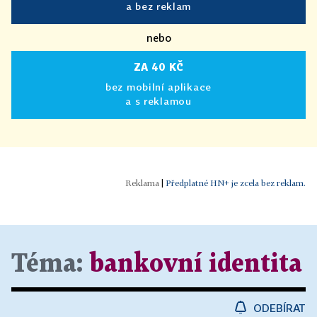
a bez reklam
nebo
ZA 40 KČ
bez mobilní aplikace
a s reklamou
|
Předplatné HN+ je zcela bez reklam.
Téma:
bankovní identita
ODEBÍRAT