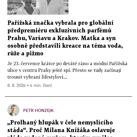
Pařížská značka vybrala pro globální
předpremiéru exkluzivních parfémů
Prahu, Varšavu a Krakov. Matka a syn
osobně představili kreace na téma voda,
růže a pižmo
Je 23. července krátce po deváté ráno a módní Pařížská
ulice v centru Prahy ještě spí. Přesto se tudy začínají
trousit vybraní lifestyloví...
8. 8. 2026 ▪ 4 min. čtení
PETR HONZEJK
„Prolhaný hlupák v čele nemyslícího
stáda“. Proč Milana Knížáka oslavuje