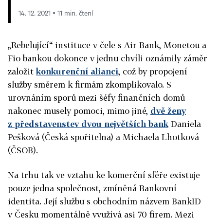
14. 12. 2021 ▪ 11 min. čtení
„Rebelující“ instituce v čele s Air Bank, Monetou a
Fio bankou dokonce v jednu chvíli oznámily záměr
založit
konkurenční alianci
, což by propojení
služby směrem k firmám zkomplikovalo.
S
urovnáním sporů mezi šéfy finančních domů
nakonec musely pomoci, mimo jiné,
dvě ženy
z představenstev dvou největších bank
Daniela
Pešková (Česká spořitelna) a Michaela Lhotková
(ČSOB).
Na trhu tak ve vztahu ke komerční sféře existuje
pouze jedna společnost, zmíněná Bankovní
identita. Její službu s obchodním názvem BankID
v Česku momentálně využívá asi 70 firem. Mezi