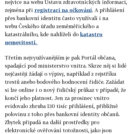
nejvíce na webu Ústavu zdravotnických informací,
zejména při
registraci na očkování
. A přihlášení
přes bankovní identitu často využívali i na
webu Českého úřadu zeměměřického a
katastrálního, kde nahlíželi do
katastru
nemovitostí.
Třetím nejvyužívanějším je pak Portál občana,
spadající pod ministerstvo vnitra. Skrze něj si lidé
nejčastěji žádají o výpisy, například z rejstříku
trestů anebo bodového hodnocení řidiče. Zažádat
si lze online i o nový řidičský průkaz v případě, že
končí jeho platnost. Jen za prosinec vnitro
evidovalo zhruba 130 tisíc přihlášení, přibližně
polovinu z toho přes bankovní identity občanů.
Zbytek připadá na další prostředky pro
elektronické ověřování totožnosti, jako jsou