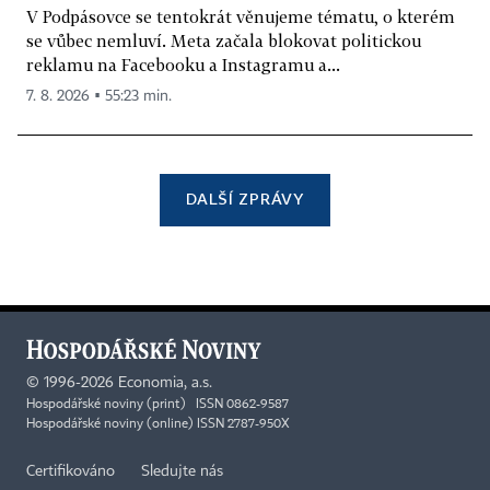
V Podpásovce se tentokrát věnujeme tématu, o kterém
se vůbec nemluví. Meta začala blokovat politickou
reklamu na Facebooku a Instagramu a...
7. 8. 2026 ▪ 55:23 min.
DALŠÍ ZPRÁVY
©
1996-2026
Economia, a.s.
Hospodářské noviny (print) ISSN 0862-9587
Hospodářské noviny (online) ISSN 2787-950X
Certifikováno
Sledujte nás