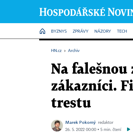
HOME
BYZNYS
ZPRÁVY
NÁZORY
TECH
HN.cz
›
Archiv
Na falešnou 
zákazníci. 
trestu
Marek Pokorný
redaktor
26. 5. 2022 00:00 ▪ 5 min. čtení