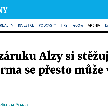
ARCHIV
REALITY
INVESTICE
PODCASTY
HRY
PročNe
D
záruku Alzy si stěžuj
Firma se přesto může
PŘEHRÁT ČLÁNEK