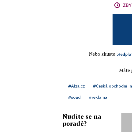
ZBÝ
Nebo zkuste
předpla
Máte j
#Alza.cz
#Česká obchodní i
#soud
#reklama
Nudíte se na
poradě?