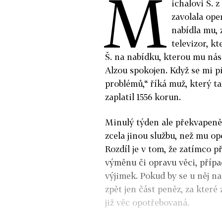
M
ichalovi Š. 
zavolala ope
nabídla mu,
televizor, k
Š. na nabídku, kterou mu násl
Alzou spokojen. Když se mi př
problémů,“ říká muž, který t
zaplatil 1556 korun.
Minulý týden ale překvapeně z
zcela jinou službu, než mu ope
Rozdíl je v tom, že zatímco 
výměnu či opravu věci, přípa
výjimek. Pokud by se u něj n
zpět jen část peněz, za které 
již věc opotřebovaná.