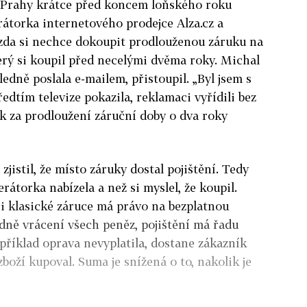
z Prahy krátce před koncem loňského roku
rátorka internetového prodejce Alza.cz a
 zda si nechce dokoupit prodlouženou záruku na
terý si koupil před necelými dvěma roky. Michal
edně poslala e-mailem, přistoupil. „Byl jsem s
edtím televize pokazila, reklamaci vyřídili bez
ak za prodloužení záruční doby o dva roky
jistil, že místo záruky dostal pojištění. Tedy
rátorka nabízela a než si myslel, že koupil.
při klasické záruce má právo na bezplatnou
dně vrácení všech peněz, pojištění má řadu
apříklad oprava nevyplatila, dostane zákazník
zboží kupoval. Suma je snížená o to, nakolik je