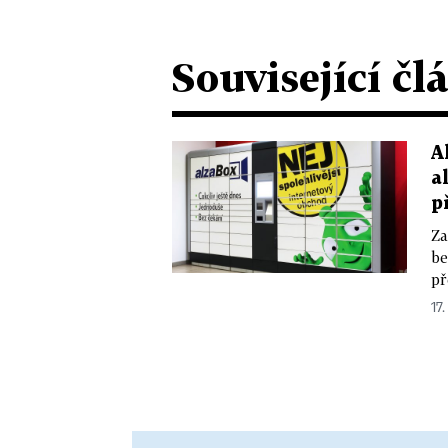
Související čl
A
a
p
Za
be
př
17.