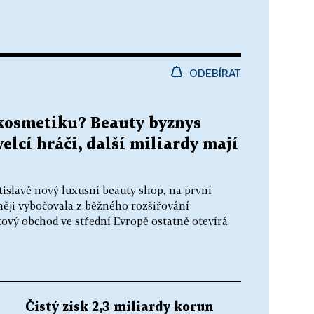
ODEBÍRAT
 kosmetiku? Beauty byznys
 velcí hráči, další miliardy mají
tislavě nový luxusní beauty shop, na první
zněji vybočovala z běžného rozšiřování
tový obchod ve střední Evropě ostatně otevírá
Čistý zisk 2,3 miliardy korun