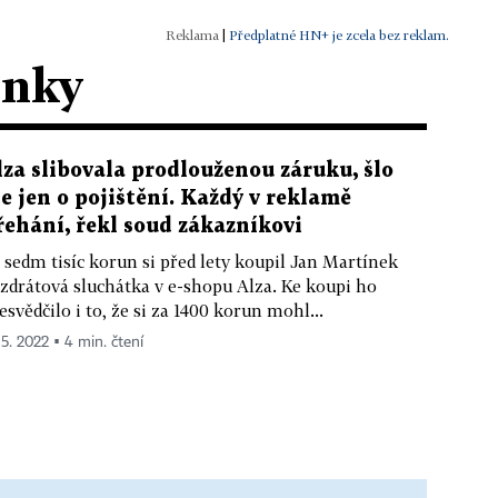
|
Předplatné HN+ je zcela bez reklam.
ánky
lza slibovala prodlouženou záruku, šlo
le jen o pojištění. Každý v reklamě
řehání, řekl soud zákazníkovi
 sedm tisíc korun si před lety koupil Jan Martínek
zdrátová sluchátka v e-shopu Alza. Ke koupi ho
esvědčilo i to, že si za 1400 korun mohl...
 5. 2022 ▪ 4 min. čtení