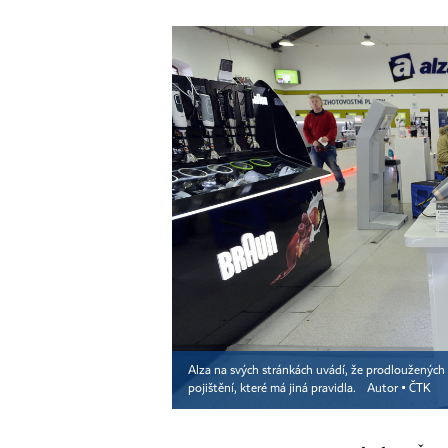
Alza na svých stránkách uvádí, že prodloužených zár
pojištění, které má jiná pravidla.
Autor ▪
ČTK