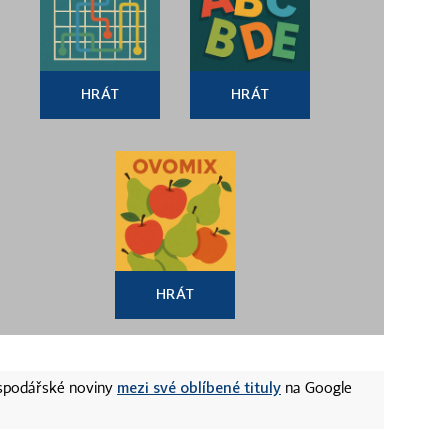
HRÁT
HRÁT
HRÁT
mezi své oblíbené tituly
ospodářské noviny
na Google