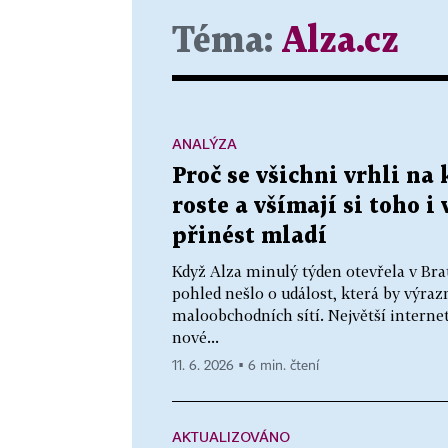
Téma:
Alza.cz
ANALÝZA
Proč se všichni vrhli na
roste a všímají si toho i
přinést mladí
Když Alza minulý týden otevřela v Bra
pohled nešlo o událost, která by výra
maloobchodních sítí. Největší interne
nové...
11. 6. 2026 ▪ 6 min. čtení
AKTUALIZOVÁNO