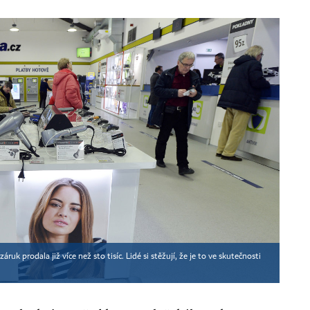
uk prodala již více než sto tisíc. Lidé si stěžují, že je to ve skutečnosti