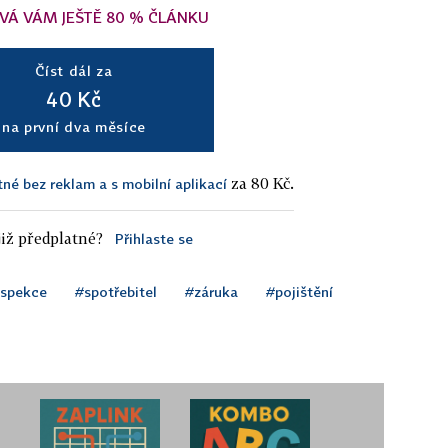
VÁ VÁM JEŠTĚ 80 % ČLÁNKU
Číst dál za
40 Kč
na první dva měsíce
za 80 Kč.
tné bez reklam a s mobilní aplikací
iž předplatné?
Přihlaste se
nspekce
#spotřebitel
#záruka
#pojištění