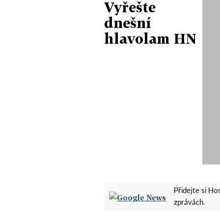
Vyřešte
dnešní
hlavolam HN
Přidejte si H
zprávách.