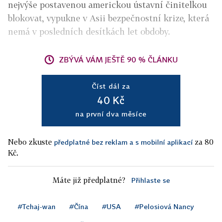
nejvýše postavenou americkou ústavní činitelkou
blokovat, vypukne v Asii bezpečnostní krize, která
nemá v posledních desítkách let obdoby.
ZBÝVÁ VÁM JEŠTĚ 90 % ČLÁNKU
Číst dál za
40 Kč
na první dva měsíce
Nebo zkuste
za 80
předplatné bez reklam a s mobilní aplikací
Kč.
Máte již předplatné?
Přihlaste se
#Tchaj-wan
#Čína
#USA
#Pelosiová Nancy