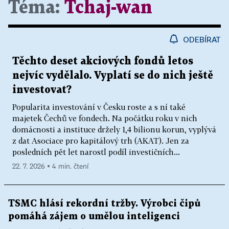
Téma:
Tchaj-wan
ODEBÍRAT
Těchto deset akciových fondů letos
nejvíc vydělalo. Vyplatí se do nich ještě
investovat?
Popularita investování v Česku roste a s ní také
majetek Čechů ve fondech. Na počátku roku v nich
domácnosti a instituce držely 1,4 bilionu korun, vyplývá
z dat Asociace pro kapitálový trh (AKAT). Jen za
posledních pět let narostl podíl investičních...
22. 7. 2026 ▪ 4 min. čtení
TSMC hlásí rekordní tržby. Výrobci čipů
pomáhá zájem o umělou inteligenci