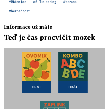
#Biden Joe
#Si Ťin-pching
#obrana
#bezpečnost
Informace už máte
Teď je čas procvičit mozek
HRÁT
HRÁT