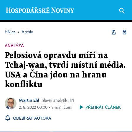
HN.cz
›
Archiv
ANALÝZA
Pelosiová opravdu míří na
Tchaj-wan, tvrdí místní média.
USA a Čína jdou na hranu
konfliktu
Martin Ehl
hlavní analytik HN
PŘEHRÁT ČLÁNEK
2. 8. 2022 00:00 ▪ 7 min. čtení
ODEBÍRAT AUTORA