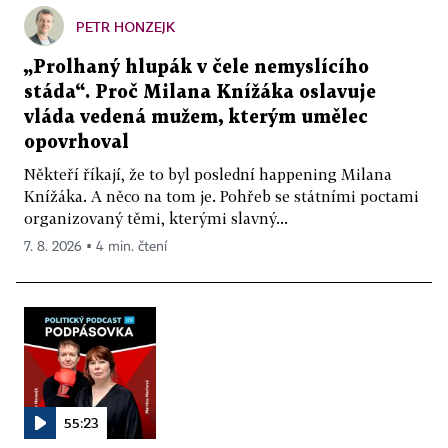
PETR HONZEJK
„Prolhaný hlupák v čele nemyslícího
stáda“. Proč Milana Knížáka oslavuje
vláda vedená mužem, kterým umělec
opovrhoval
Někteří říkají, že to byl poslední happening Milana
Knížáka. A něco na tom je. Pohřeb se státními poctami
organizovaný těmi, kterými slavný...
7. 8. 2026 ▪ 4 min. čtení
55:23