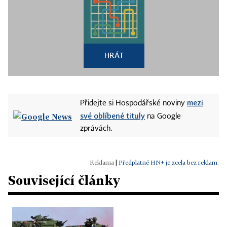
HRÁT
mezi
Přidejte si Hospodářské noviny
své oblíbené tituly
na Google
zprávách.
|
Předplatné HN+ je zcela bez reklam.
Související články