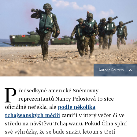
Autor ▪
Reuters
P
ředsedkyně americké Sněmovny
reprezentantů Nancy Pelosiová to sice
oficiálně neřekla, ale
podle několika
tchajwanských médií
zamíří v úterý večer či ve
středu na návštěvu Tchaj-wanu. Pokud Čína splní
své výhrůžky, že se bude snažit letoun s třetí