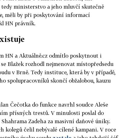
 tedy ministerstvo a jeho mluvčí skutečně
e, měli by při poskytování informací
kl HN právník.
xistuje
m HN a Aktuálně.cz odmítlo poskytnout i
h se Blažek rozhodl nejmenovat místopředsedu
udu v Brně. Tedy instituce, která by v případě,
eho spolupracovníků skončí obžalobou, kauzu
lan Čečotka do funkce navrhl soudce Aleše
m přísných trestů. V minulosti poslal do
e Shahrama Zadeha za masivní daňové úniky.
h kolegů čelil nebývalé cílené kampani. V roce
trestního úseku soudu
zastalo
a jeho tehdejší šéf