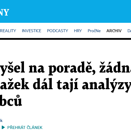
ARCHIV
REALITY
INVESTICE
PODCASTY
HRY
PročNe
D
lyšel na poradě, žád
ažek dál tají analýz
obců
ek
PŘEHRÁT ČLÁNEK