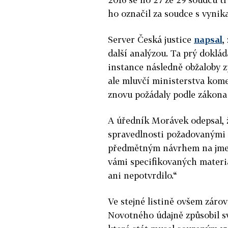
ho označil za soudce s vynika
Server Česká justice
napsal
,
další analýzou.
Ta prý doklád
instance následně obžaloby zp
ale mluvčí ministerstva kome
znovu požádaly podle zákona
A úředník Morávek odepsal, ž
spravedlnosti požadovanými m
předmětným návrhem na jmen
vámi specifikovaných materiá
ani nepotvrdilo.“
Ve stejné listině ovšem záro
Novotného údajně způsobil s