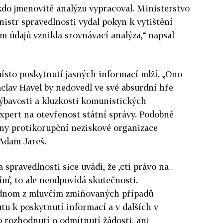
 kdo jmenovitě analýzu vypracoval. Ministerstvo
nistr spravedlnosti vydal pokyn k vytištění
ím údajů vznikla srovnávací analýza,“ napsal
ísto poskytnutí jasných informací mlží. „Ono
clav Havel by nedovedl ve své absurdní hře
ýbavosti a kluzkosti komunistických
xpert na otevřenost státní správy. Podobně
dny protikorupční neziskové organizace
 Adam Jareš.
spravedlnosti sice uvádí, že ,ctí právo na
m’, to ale neodpovídá skutečnosti.
ednom z mluvčím zmiňovaných případů
u k poskytnutí informací a v dalších v
 rozhodnutí o odmítnutí žádosti, ani