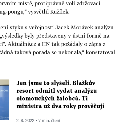
prvním místě, protiprávně volí zdržovací
g-pongu,“ vysvětlil Kužílek.
ení styku s veřejností Jacek Morávek analýzu
výsledky byly představeny v ústní formě na
i“. Aktuálně.cz a HN tak požádaly o zápis z
 žádná taková porada se nekonala,“ konstatoval
Jen jsme to slyšeli. Blažkův
resort odmítl vydat analýzu
olomouckých žalobců. Ti
ministra už dva roky prověřují
2. 8. 2022 ▪ 7 min. čtení