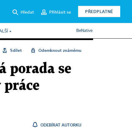
PŘEDPLATNÉ
Hledat
Přihlásit se
BeNative
ALŠÍ
Sdílet
Odemknout známému
ná porada se
y práce
ODEBÍRAT AUTORKU