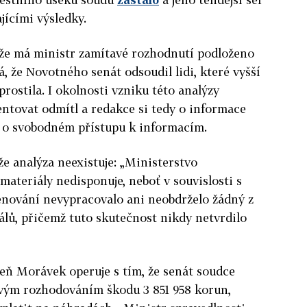
jícími výsledky.
 že má ministr zamítavé rozhodnutí podloženo
á, že Novotného senát odsoudil lidi, které vyšší
rostila. I o
kolnosti vzniku této analýzy
ntovat odmítl a redakce si tedy o informace
 o svobodném přístupu k informacím.
e analýza neexistuje: „Ministerstvo
ateriály nedisponuje, neboť v souvislosti s
ování nevypracovalo ani neobdrželo žádný z
lů, přičemž tuto skutečnost nikdy netvrdilo
veň Morávek operuje s tím, že senát soudce
vým rozhodováním škodu 3 851 958 korun,