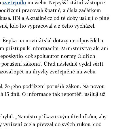
o
zveřejnilo
na webu. Nejvyšší státní zástupce
 podřízení pracovali špatně, a čísla začátkem
 kusá. HN a Aktuálně.cz od té doby usilují o plné
sné, kdo ho vypracoval a z čeho vycházel.
r Řepka na novinářské dotazy neodpověděl a
m přístupu k informacím. Ministerstvo ale ani
 neposkytlo, což spoluautor normy Oldřich
 porušení zákona“. Úřad následně vydal sérii
azoval zpět na úryvky zveřejněné na webu.
l, že jeho podřízení porušili zákon. Na novou
 15 dnů. O informace tak reportéři usilují už
chybil. „Namísto příkazu svým úředníkům, aby
y vyřízení zcela převzal do svých rukou, což