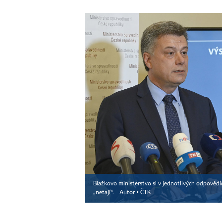
Blažkovo ministerstvo si v jednotlivých odpovědích
„netají“.
Autor ▪
ČTK