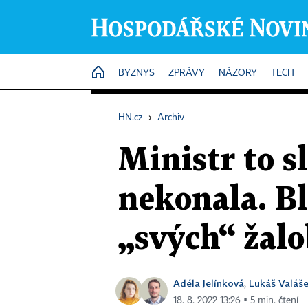
HOME
BYZNYS
ZPRÁVY
NÁZORY
TECH
HN.cz
›
Archiv
Ministr to s
nekonala. Bl
„svých“ žal
Adéla Jelínková
Lukáš Valáš
,
18. 8. 2022 13:26 ▪ 5 min. čtení