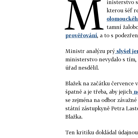
M
inisterstvo 
kterou šéf r
olomouckého
tamní žalob
prověřování
, a to s podezře
Ministr analýzu prý
slyšel j
ministerstvo nevydalo s tím,
úřad nesdělil.
Blažek na začátku července vy
špatně a je třeba, aby jejich
no
se zejména na odbor závažné 
státní zástupkyně Petra Las
Blažka.
Ten kritiku dokládal údajnou