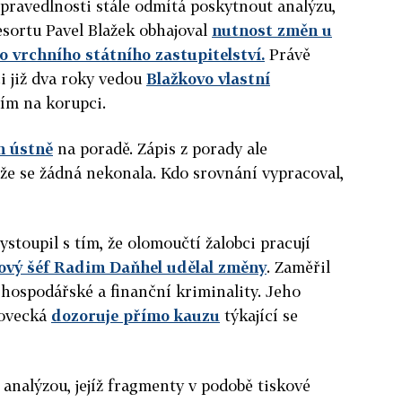
spravedlnosti stále odmítá poskytnout analýzu,
esortu Pavel Blažek obhajoval
nutnost změn u
 vrchního státního zastupitelství.
Právě
ci
již dva roky vedou
Blažkovo vlastní
ním na korupci.
en ústně
na poradě. Zápis z porady ale
 že se žádná nekonala. Kdo srovnání vypracoval,
stoupil s tím, že olomoučtí žalobci pracují
vý šéf Radim Daňhel udělal změny
. Zaměřil
hospodářské a finanční kriminality. Jeho
tovecká
dozoruje přímo kauzu
týkající se
 analýzou, jejíž fragmenty v podobě tiskové