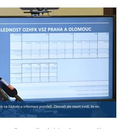
 na žádosti o informace protiřečí. Zároveň ale resort tvrdí, že nic