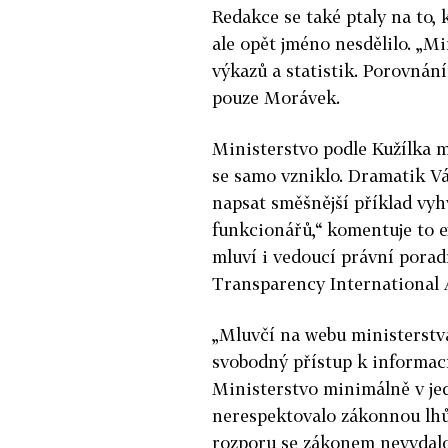
Redakce se také ptaly na to,
ale opět jméno nesdělilo. „Mi
výkazů a statistik. Porovnán
pouze Morávek.
Ministerstvo podle Kužílka m
se samo vzniklo. Dramatik Vá
napsat směšnější příklad vyh
funkcionářů,“ komentuje to e
mluví i vedoucí právní pora
Transparency International
„Mluvčí na webu ministerstva 
svobodný přístup k informací
Ministerstvo minimálně v j
nerespektovalo zákonnou lhůt
rozporu se zákonem nevydalo