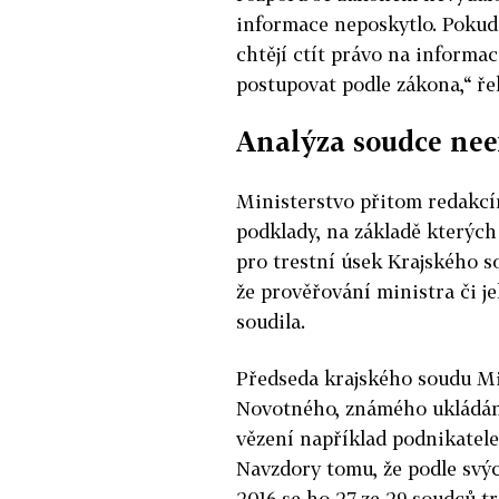
informace neposkytlo. Pokud
chtějí ctít právo na informac
postupovat podle zákona,“ ře
Analýza soudce nee
Ministerstvo přitom redakcí
podklady, na základě kterýc
pro trestní úsek Krajského so
že prověřování ministra či j
soudila.
Předseda krajského soudu Mi
Novotného, známého ukládání
vězení například podnikatel
Navzdory tomu, že podle svýc
2016 se ho 27 ze 29 soudců 