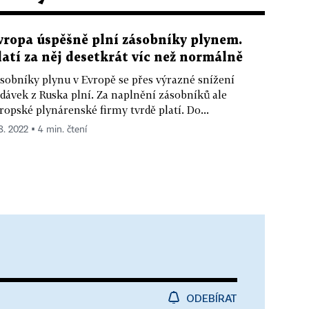
vropa úspěšně plní zásobníky plynem.
latí za něj desetkrát víc než normálně
sobníky plynu v Evropě se přes výrazné snížení
dávek z Ruska plní. Za naplnění zásobníků ale
ropské plynárenské firmy tvrdě platí. Do...
 8. 2022 ▪ 4 min. čtení
ODEBÍRAT