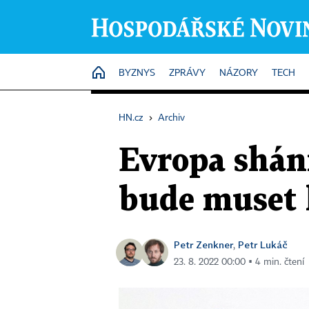
HOME
BYZNYS
ZPRÁVY
NÁZORY
TECH
HN.cz
›
Archiv
Evropa shán
bude muset l
Petr Zenkner
Petr Lukáč
,
23. 8. 2022 00:00 ▪ 4 min. čtení