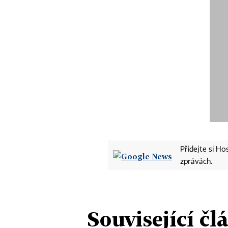
Přidejte si H
zprávách.
Související čl