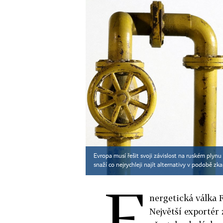
Evropa musí řešit svoji závislost na ruském plyn
snaží co nejrychleji najít alternativy v podobě 
E
nergetická válka 
Největší exporté