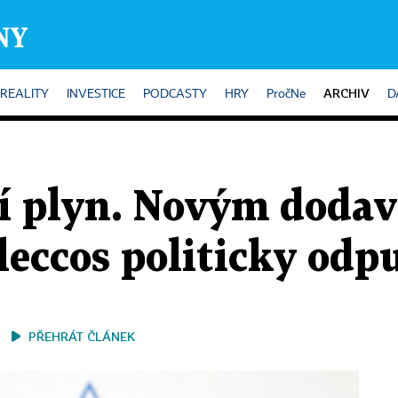
ARCHIV
REALITY
INVESTICE
PODCASTY
HRY
PročNe
D
í plyn. Novým doda
eccos politicky odpu
PŘEHRÁT ČLÁNEK