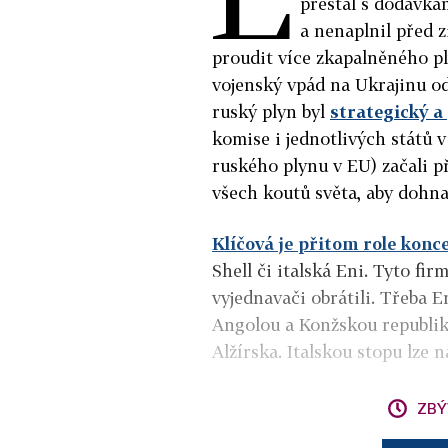
přestal s dodávk
a nenaplnil před 
proudit více zkapalněného p
vojenský vpád na Ukrajinu odb
ruský plyn byl
strategický a
komise i jednotlivých států v
ruského plynu v EU) začali př
všech koutů světa, aby dohnal
Klíčová je přitom role konc
Shell či italská Eni. Tyto fi
vyjednavači obrátili. Třeba 
Angolou a Konžskou republik
Alžírska. Italskou stopu lze
ZBÝ