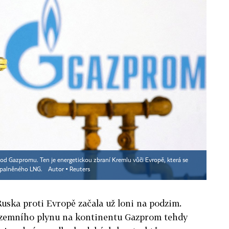
u od Gazpromu. Ten je energetickou zbraní Kremlu vůči Evropě, která se
zkapalněného LNG.
Autor ▪
Reuters
Ruska proti Evropě začala už loni na podzim.
r zemního plynu na kontinentu Gazprom tehdy