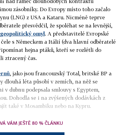
ami nad rámec dlouhodobých kontraktů
zimou zásobníky. Do Evropy místo toho začalo
lynu (LNG) z USA a Kataru. Nicméně teprve
ěratele přesvědčil, že spoléhat se na levnější,
 geopolitický omyl
. A představitelé Evropské
 čele s Německem a Itálií (dva hlavní odběratelé
ipomínat hejna ptáků, kteří se rozlétli do
i ztracený čas.
ernů
, jako jsou francouzský Total, britské BP a
rmy dlouhá léta působí v zemích, na něž se
Eni v dubnu podepsala smlouvy s Egyptem,
ou. Dohodla se i na zvýšených dodávkách z
 najít také v Mosambiku nebo na Kypru.
VÁ VÁM JEŠTĚ 80 % ČLÁNKU