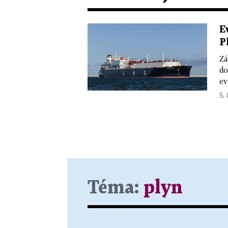
E
P
Zá
do
ev
5.
Téma:
plyn