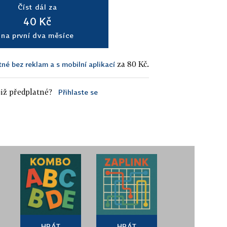
Číst dál za
40 Kč
na první dva měsíce
za 80 Kč.
tné bez reklam a s mobilní aplikací
iž předplatné?
Přihlaste se
HRÁT
HRÁT