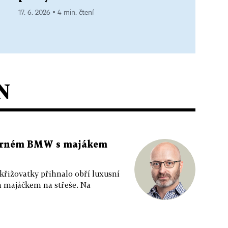
17. 6. 2026 ▪ 4 min. čtení
N
 černém BMW s majákem
 křižovatky přihnalo obří luxusní
m majáčkem na střeše. Na