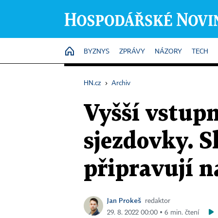
HOME
BYZNYS
ZPRÁVY
NÁZORY
TECH
HN.cz
›
Archiv
Vyšší vstupn
sjezdovky. S
připravují 
Jan Prokeš
redaktor
29. 8. 2022 00:00 ▪ 6 min. čtení