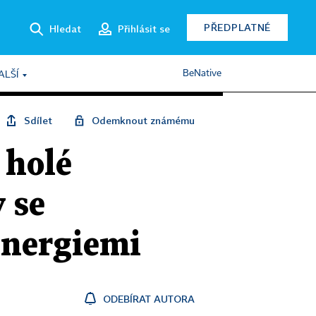
PŘEDPLATNÉ
Hledat
Přihlásit se
BeNative
ALŠÍ
Sdílet
Odemknout známému
 holé
 se
energiemi
ODEBÍRAT AUTORA