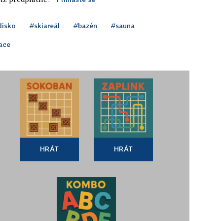
disko
#skiareál
#bazén
#sauna
lace
HRÁT
HRÁT