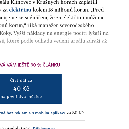
eálu Klínovec v Krušných horách zaplatili
y za
elektřinu
kolem 18 milionů korun. „Před
cujeme se scénářem, že za elektřinu můžeme
lionů korun,“ říká manažer severočeského
Koky. Vyšší náklady na energie pocítí lyžaři na
sů, které podle odhadu vedení areálu zdraží až
VÁ VÁM JEŠTĚ 90 % ČLÁNKU
Číst dál za
40 Kč
na první dva měsíce
za 80 Kč.
tné bez reklam a s mobilní aplikací
iž předplatné?
Přihlaste se