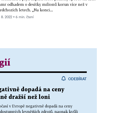
mr odhadem o desítky milionů korun více než v
edchozích letech. „Na konci...
. 8. 2022 ▪ 6 min. čtení
gií
ODEBÍRAT
gativně dopadá na ceny
zně dražší než loni
časí v Evropě negativně dopadá na ceny
 dostupných levnějších zdrojů, naopak kvůli