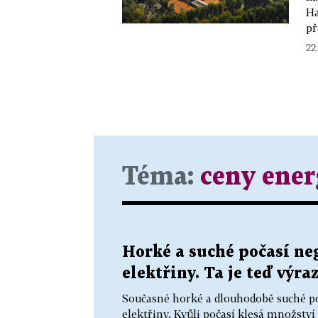
Ha
př
22
Téma:
ceny ener
Horké a suché počasí ne
elektřiny. Ta je teď výra
Současné horké a dlouhodobě suché po
elektřiny. Kvůli počasí klesá množství