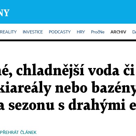
ARCHIV
REALITY
INVESTICE
PODCASTY
HRY
PročNe
D
é, chladnější voda či
kiareály nebo bazény
na sezonu s drahými 
PŘEHRÁT ČLÁNEK