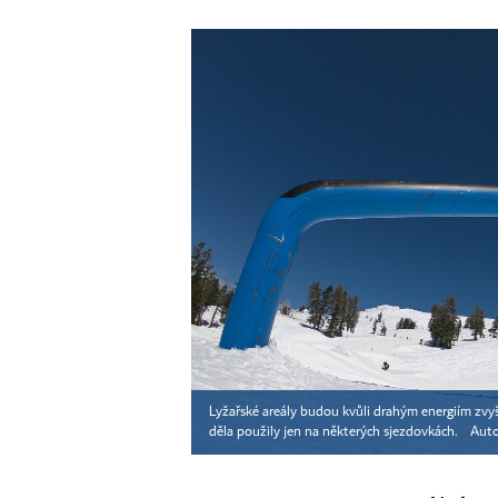
Lyžařské areály budou kvůli drahým energiím zvyš
děla použily jen na některých sjezdovkách.
Auto