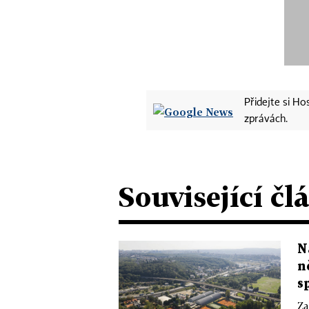
Přidejte si H
zprávách.
Související čl
N
n
s
Za