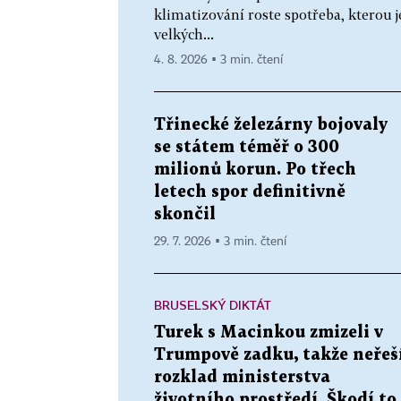
klimatizování roste spotřeba, kterou 
velkých...
4. 8. 2026 ▪ 3 min. čtení
Třinecké železárny bojovaly
se státem téměř o 300
milionů korun. Po třech
letech spor definitivně
skončil
29. 7. 2026 ▪ 3 min. čtení
BRUSELSKÝ DIKTÁT
Turek s Macinkou zmizeli v
Trumpově zadku, takže neřeš
rozklad ministerstva
životního prostředí. Škodí to