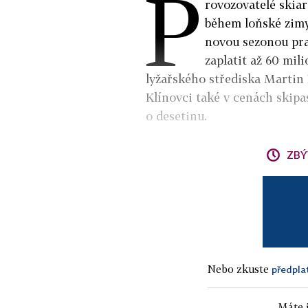
P
rovozovatelé skiar
během loňské zim
novou sezonou pra
zaplatit až 60 mi
lyžařského střediska Martin 
Klínovci také v cenách skipa
o desetinu.
ZBÝ
Nebo zkuste
předpla
Máte j