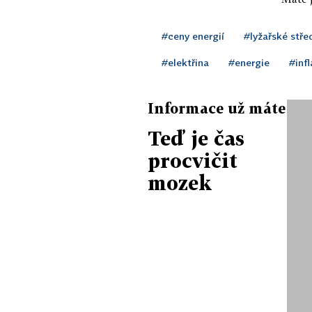
#ceny energií
#lyžařské stře
#elektřina
#energie
#inf
Informace už máte
Teď je čas
procvičit
mozek