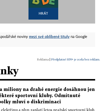
HRÁT
mezi své oblíbené tituly
ospodářské noviny
na Google
|
Předplatné HN+ je zcela bez reklam.
ánky
a miliony na drahé energie dosáhnou jen
ěkteré sportovní kluby. Odmítnuté
polky mluví o diskriminaci
 elektřinu a plyn zaplatí letos pražský sportovní klub