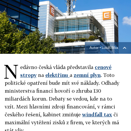
Autor ▪
Lukáš Bíba
N
edávno česká vláda představila
cenové
stropy
na
elektřinu
a
zemní plyn
. Toto
politické opatření bude mít své náklady. Odhady
ministerstva financí hovoří o zhruba 130
miliardách korun. Debaty se vedou, kde na to
vzít. Mezi hlavními zdroji financování, v rámci
českého řešení, kabinet zmiňuje
windfall tax
či
maximální vytěžení zisků z firem, ve kterých má
stát vliv.