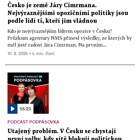
Česko je země Járy Cimrmana.
Nejvýraznějšími opozičními politiky jsou
podle lidí ti, kteří jim vládnou
Kdo je nejvýraznějším lídrem opozice v Česku?
Průzkum agentury NMS přinesl výsledky, ze kterých by
měl jistě radost Jára Cimrman. Na prvním...
10. 8. 2026 ▪ 4 min. čtení
55:23
PODCAST PODPÁSOVKA
Utajený problém. V Česku se chystají
první volby, kdy sítě blokují politickou