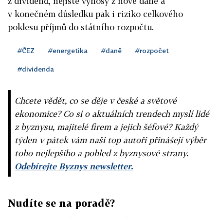
z dividend, nejisté výnosy z nové daně a
v konečném důsledku pak i riziko celkového
poklesu příjmů do státního rozpočtu.
#ČEZ
#energetika
#daně
#rozpočet
#dividenda
Chcete vědět, co se děje v české a světové
ekonomice? Co si o aktuálních trendech myslí lidé
z byznysu, majitelé firem a jejich šéfové? Každý
týden v pátek vám naši top autoři přinášejí výběr
toho nejlepšího a pohled z byznysové strany.
Odebírejte Byznys newsletter.
Nudíte se na poradě?