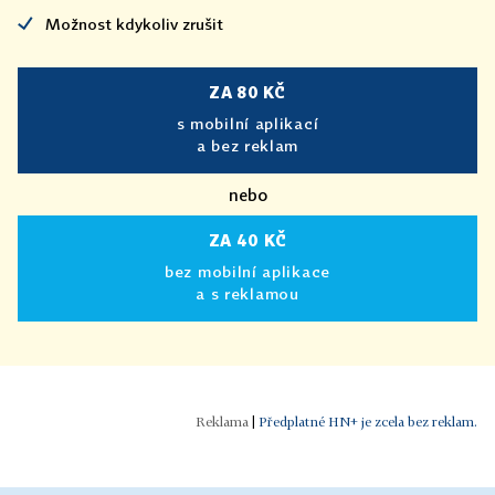
Možnost kdykoliv zrušit
ZA 80 KČ
s mobilní aplikací
a bez reklam
nebo
ZA 40 KČ
bez mobilní aplikace
a s reklamou
|
Předplatné HN+ je zcela bez reklam.