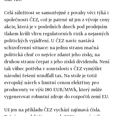
Celá záležitost se samozřejmě z povahy věci týká i
společnosti ČEZ, což je patrné už jen z vývoje ceny
akcie, která je v posledních dnech pod prodejním
tlakem kvůli vlivu regulatorních rizik a nejasných
politických vyjádření. U ČEZ navíc nastává
schizofrenní situace: na jednu stranu značná
politická chuť co nejvíce zdanit jeho zisky, na
druhou stranu čerpat z jeho zisků dividendu. Není
tak vůbec potřeba v souvislosti s ČEZ vymýšlet
národní řešení windfall tax. Na stole je totiž
evropský návrh s limitní cenou elektřiny pro
producenty ve výši 180 EUR/MWh, který může
vygenerovat robustní zdroje do rozpočtů zemí EU.
Už jen na příkladu ČEZ vychází zajímavá čísla.