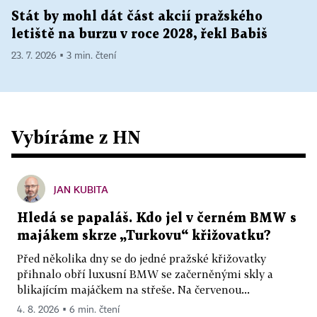
Stát by mohl dát část akcií pražského
letiště na burzu v roce 2028, řekl Babiš
23. 7. 2026 ▪ 3 min. čtení
Vybíráme z HN
JAN KUBITA
Hledá se papaláš. Kdo jel v černém BMW s
majákem skrze „Turkovu“ křižovatku?
Před několika dny se do jedné pražské křižovatky
přihnalo obří luxusní BMW se začerněnými skly a
blikajícím majáčkem na střeše. Na červenou...
4. 8. 2026 ▪ 6 min. čtení