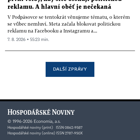
reklamu. A hlavní oběť je nečekaná
V Podpásovce se tentokrát věnujeme tématu, o kterém
se vůbec nemluví. Meta začala blokovat politickou
reklamu na Facebooku a Instagramu a...
7. 8. 2026 ▪ 55:23 min.
DALŠÍ ZPRÁVY
©
1996-2026
Economia, a.s.
Hospodářské noviny (print) ISSN 0862-9587
Hospodářské noviny (online) ISSN 2787-950X