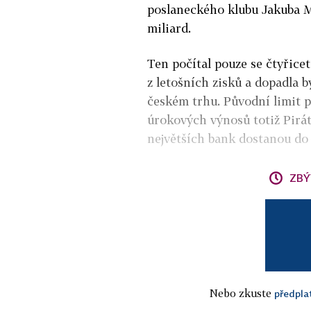
poslaneckého klubu Jakuba M
miliard.
Ten počítal pouze se čtyřicet
z letošních zisků a dopadla 
českém trhu. Původní limit p
úrokových výnosů totiž Piráti
největších bank dostanou do
ZBÝ
Nebo zkuste
předpla