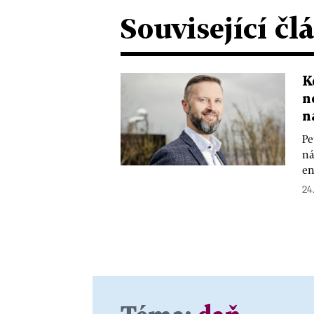
Související čl
K
n
n
Pe
ná
en
24