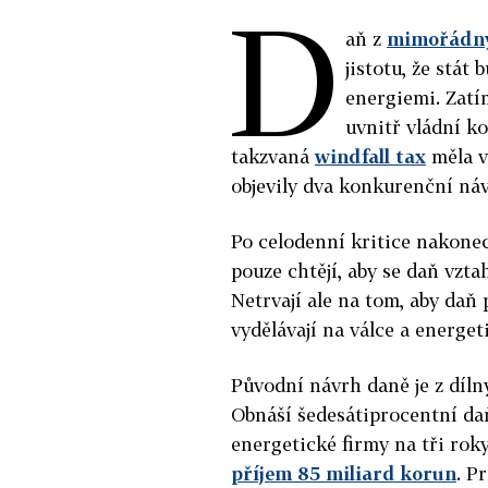
D
aň z
mimořádný
jistotu, že stá
energiemi. Zatí
uvnitř vládní k
takzvaná
windfall tax
měla v
objevily dva konkurenční náv
Po celodenní kritice nakonec
pouze chtějí, aby se daň vzta
Netrvají ale na tom, aby daň p
vydělávají na válce a energeti
Původní návrh daně je z díln
Obnáší šedesátiprocentní da
energetické firmy na tři roky
příjem 85 miliard korun
. P