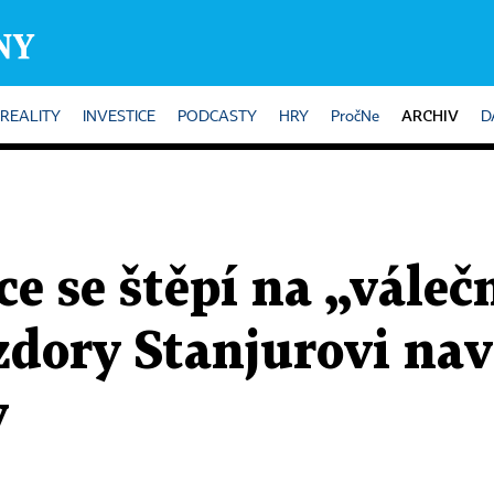
ARCHIV
REALITY
INVESTICE
PODCASTY
HRY
PročNe
D
ce se štěpí na „váleč
vzdory Stanjurovi nav
y