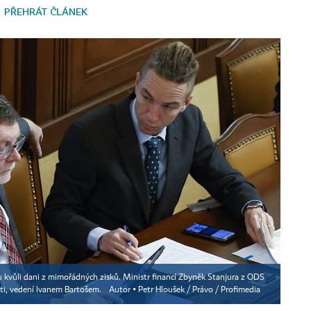
PŘEHRÁT ČLÁNEK
etu kvůli dani z mimořádných zisků. Ministr financí Zbyněk Stanjura z ODS
ti, vedení Ivanem Bartošem.
Autor ▪
Petr Hloušek / Právo / Profimedia