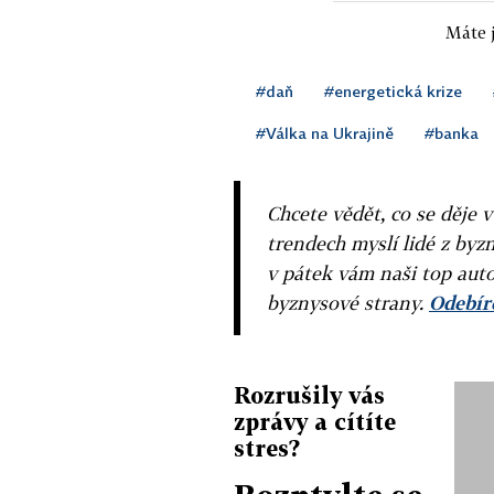
Máte j
#daň
#energetická krize
#Válka na Ukrajině
#banka
Chcete vědět, co se děje 
trendech myslí lidé z byzn
v pátek vám naši top auto
byznysové strany.
Odebíre
Rozrušily vás
zprávy a cítíte
stres?