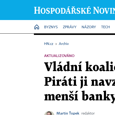
HOME
BYZNYS
ZPRÁVY
NÁZORY
TECH
HN.cz
›
Archiv
AKTUALIZOVÁNO
Vládní koali
Piráti ji na
menší bank
Martin Ťopek
redaktor