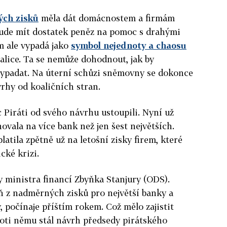
ch zisků
měla dát domácnostem a firmám
t bude mít dostatek peněz na pomoc s drahými
m ale vypadá jako
symbol nejednoty a chaosu
oalice. Ta se nemůže dohodnout, jak by
ypadat. Na úterní schůzi sněmovny se dokonce
rhy od koaličních stran.
 Piráti od svého návrhu ustoupili. Nyní už
hovala na více bank než jen šest největších.
latila zpětně už na letošní zisky firem, které
cké krizi.
y ministra financí Zbyňka Stanjury (ODS).
ň z nadměrných zisků pro největší banky a
, počínaje příštím rokem. Což mělo zajistit
roti němu stál návrh předsedy pirátského