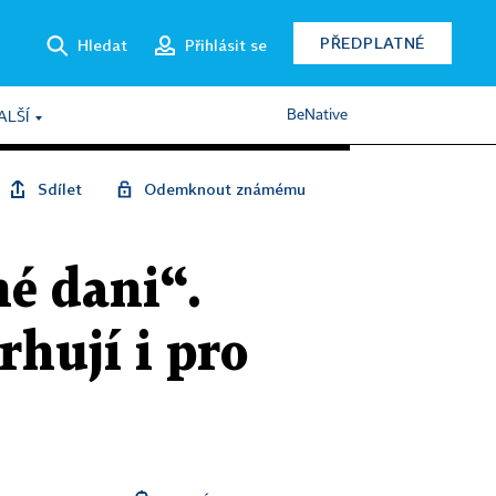
PŘEDPLATNÉ
Hledat
Přihlásit se
BeNative
ALŠÍ
Sdílet
Odemknout známému
né dani“.
rhují i pro