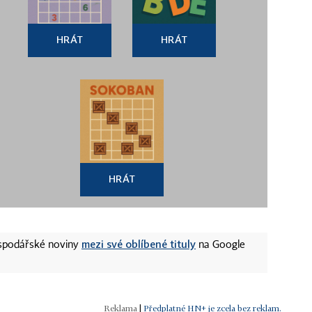
HRÁT
HRÁT
HRÁT
mezi své oblíbené tituly
ospodářské noviny
na Google
|
Předplatné HN+ je zcela bez reklam.