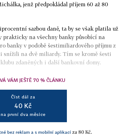
ichálka, jenž předpokládal příjem 60 až 80
iprocentní sazbou daně, ta by se však platila už
by prakticky na všechny banky působící na
ro banky v podobě šestimiliardového příjmu z
 snížili na dvě miliardy. Tím se kromě šesti
 klubu zdaněných i další bankovní domy.
VÁ VÁM JEŠTĚ 70 % ČLÁNKU
Číst dál za
40 Kč
na první dva měsíce
za 80 Kč.
tné bez reklam a s mobilní aplikací