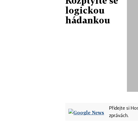
Rozptylte se
logickou
hádankou
Přidejte si H
zprávách.