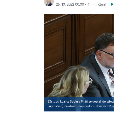
26. 10. 2022 00:00 ▪ 4 min. čtení
Zástupci koalice Spolu a Piráti se dostali do stř
(uprostřed) navrhuje jinou podobu daně než Pirá