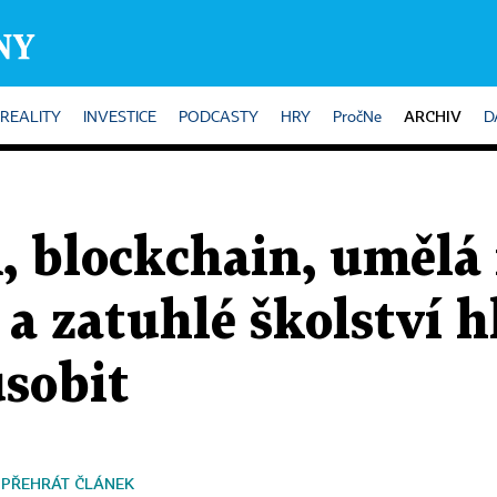
ARCHIV
REALITY
INVESTICE
PODCASTY
HRY
PročNe
D
 blockchain, umělá i
 a zatuhlé školství h
ůsobit
PŘEHRÁT ČLÁNEK