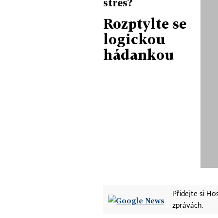
stres?
Rozptylte se
logickou
hádankou
Přidejte si H
zprávách.