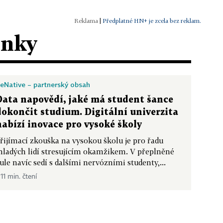
|
Předplatné HN+ je zcela bez reklam.
ánky
eNative – partnerský obsah
Data napovědí, jaké má student šance
dokončit studium. Digitální univerzita
nabízí inovace pro vysoké školy
řijímací zkouška na vysokou školu je pro řadu
ladých lidí stresujícím okamžikem. V přeplněné
ule navíc sedí s dalšími nervózními studenty,...
 11 min. čtení