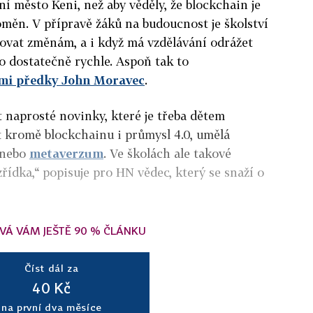
vní město Keni, než aby věděly, že blockchain je
oměn.
V přípravě žáků na budoucnost je školství
ovat změnám, a i když má vzdělávání odrážet
to dostatečně rychle. Aspoň tak to
ými předky John Moravec
.
t naprosté novinky, které je třeba dětem
t kromě blockchainu i průmysl 4.0, umělá
a nebo
metaverzum
. Ve školách ale takové
řídka,“ popisuje pro HN vědec, který se snaží o
VÁ VÁM JEŠTĚ 90 % ČLÁNKU
Číst dál za
40 Kč
na první dva měsíce