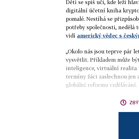
Děti se spíš učí, kde leží hla
digitální účetní kniha krypt
pomalé. Nestíhá se přizpůsob
potřeby společnosti, nedělá 
vidí
americký vědec s česk
„Okolo nás jsou teprve pár le
vysvětlit. Příkladem může bý
inteligence, virtuální realit
termíny žáci zaslechnou jen z
globální reformu vzdělávání.
ZBÝ