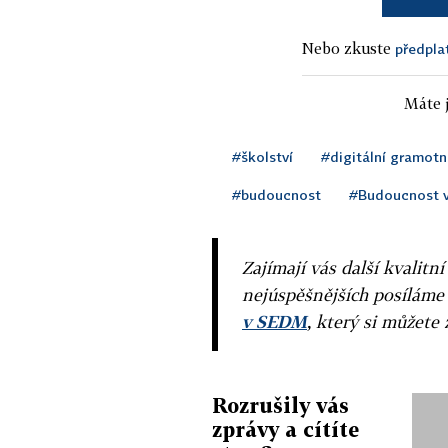
Nebo zkuste
předpla
Máte j
#školství
#digitální gramotn
#budoucnost
#Budoucnost v
Zajímají vás další kvalit
nejúspěšnějších posíláme
v SEDM
, který si můžete 
Rozrušily vás
zprávy a cítíte