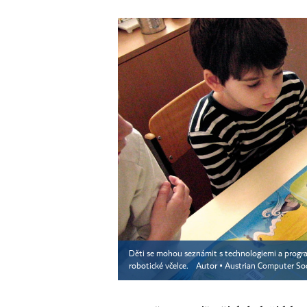
Děti se mohou seznámit s technologiemi a progra
robotické včelce.
Autor ▪
Austrian Computer So