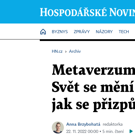
HOME
BYZNYS
ZPRÁVY
NÁZORY
TECH
HN.cz
›
Archiv
Metaverzum,
Svět se mění
jak se přizp
Anna Brzybohatá
redaktorka
22. 11. 2022 00:00 ▪ 5 min. čtení