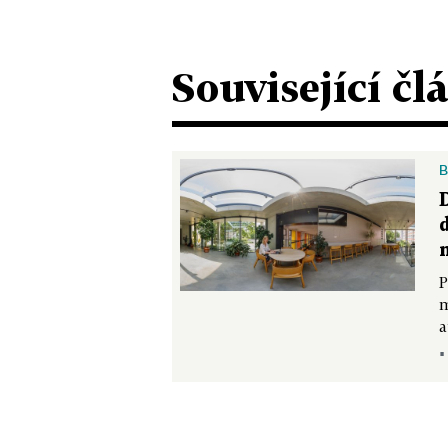
Související čl
B
P
m
a
▪