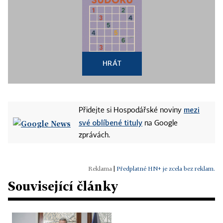
HRÁT
mezi
Přidejte si Hospodářské noviny
své oblíbené tituly
na Google
zprávách.
|
Předplatné HN+ je zcela bez reklam.
Související články