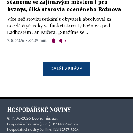
staneme se zajímavým městem i pro
byznys, říká starosta oceněného Rožnova
Více než stovku setkání s obyvateli absolvoval za
necelé čtyři roky ve funkci starosty Rožnova pod
Radhoštěm Jan Kučera. „Snažíme se...
7. 8. 2026 ▪ 32:09 min.
DALŠÍ ZPRÁVY
©
1996-2026
Economia, a.s.
Hospodářské noviny (print) ISSN 0862-9587
Hospodářské noviny (online) ISSN 2787-950X