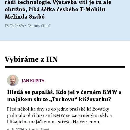
rádi technologie. Výstavba sítí je tu ale
obtížná, říká šéfka českého T-Mobilu
Melinda Szabó
17. 12. 2025 ▪ 13 min. čtení
Vybíráme z HN
JAN KUBITA
Hledá se papaláš. Kdo jel v černém BMW s
majákem skrze „Turkovu“ křižovatku?
Před několika dny se do jedné pražské křižovatky
přihnalo obří luxusní BMW se začerněnými skly a
blikajícím majáčkem na střeše. Na červenou...
4. 8. 2026 ▪ 6 min. čtení