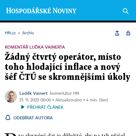
HN.cz
›
Archiv
KOMENTÁŘ LUĎKA VAINERTA
Žádný čtvrtý operátor, místo
toho hlodající inflace a nový
šéf ČTÚ se skromnějšími úkoly
Luděk Vainert
komentátor HN
21. 11. 2022 00:00 ▪ Aktualizováno ▪ 4 min. čtení
PŘEHRÁT ČLÁNEK
ODEBÍRAT AUTORA
ro zlevnění dat je důležité, aby na trh přišel