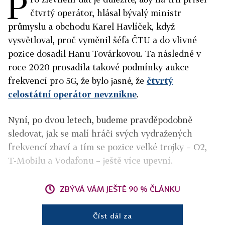
P
čtvrtý operátor, hlásal bývalý ministr
průmyslu a obchodu Karel Havlíček, když
vysvětloval, proč vyměnil šéfa ČTU a do vlivné
pozice dosadil Hanu Továrkovou. Ta následně v
roce 2020 prosadila takové podmínky aukce
frekvencí pro 5G, že bylo jasné, že
čtvrtý
celostátní operátor nevznikne
.
Nyní, po dvou letech, budeme pravděpodobně
sledovat, jak se malí hráči svých vydražených
frekvencí zbaví a tím se pozice velké trojky – O2,
T-Mobilu a Vodafonu – ještě více upevní.
ZBÝVÁ VÁM JEŠTĚ 90 % ČLÁNKU
Číst dál za