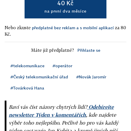
40 Kč
na první dva měsíce
Nebo zkuste
za 80
předplatné bez reklam a s mobilní aplikací
Kč.
Máte již předplatné?
Přihlaste se
#telekomunikace
#operátor
#Český telekomunikační úřad
#Novák Jaromír
#Továrková Hana
Baví vás číst názory chytrých lidí?
Odebírejte
newsletter Týden v komentářích
, kde najdete
výběr toho nejlepšího. Pečlivě ho pro vás každý
týden sestavuje Jan Kubita a kromě jiných píší