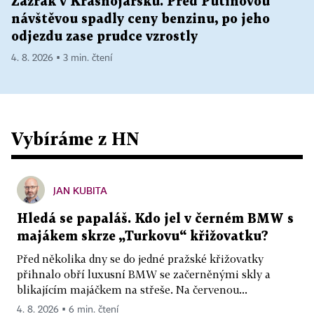
Zázrak v Krasnojarsku. Před Putinovou
návštěvou spadly ceny benzinu, po jeho
odjezdu zase prudce vzrostly
4. 8. 2026 ▪ 3 min. čtení
Vybíráme z HN
JAN KUBITA
Hledá se papaláš. Kdo jel v černém BMW s
majákem skrze „Turkovu“ křižovatku?
Před několika dny se do jedné pražské křižovatky
přihnalo obří luxusní BMW se začerněnými skly a
blikajícím majáčkem na střeše. Na červenou...
4. 8. 2026 ▪ 6 min. čtení