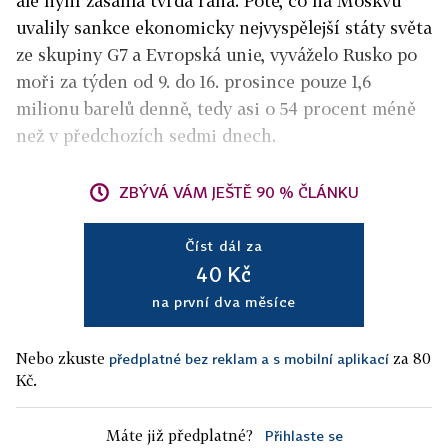
ale nyní zasáhla tvrdá rána. Poté, co na Moskvu
uvalily sankce ekonomicky nejvyspělejší státy světa
ze skupiny G7 a Evropská unie, vyváželo Rusko po
moři za týden od 9. do 16. prosince pouze 1,6
milionu barelů denně, tedy asi o 54 procent méně
než v předchozích sedmi dnech.
ZBÝVÁ VÁM JEŠTĚ 90 % ČLÁNKU
Číst dál za
40 Kč
na první dva měsíce
Nebo zkuste
za 80
předplatné bez reklam a s mobilní aplikací
Kč.
Máte již předplatné?
Přihlaste se