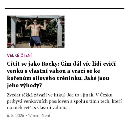
VELKÉ ČTENÍ
Cítit se jako Rocky: Čím dál víc lidí cvičí
venku s vlastní vahou a vrací se ke
kořenům silového tréninku. Jaké jsou
jeho výhody?
Zvedat těžká závaží ve fitku? Jde to i jinak. V Česku
přibývá venkovních posiloven a spolu s tím i těch, kteří
na nich cvičí s vlastní vahou....
6. 8. 2026 ▪ 17 min. čtení