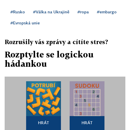
#Rusko
#Válka na Ukrajině
#ropa
#embargo
#Evropská unie
Rozrušily vás zprávy a cítíte stres?
Rozptylte se logickou
hádankou
HRÁT
HRÁT