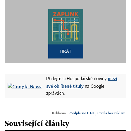
HRÁT
mezi
Přidejte si Hospodářské noviny
své oblíbené tituly
na Google
zprávách.
|
Předplatné HN+ je zcela bez reklam.
Související články