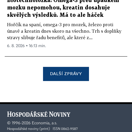
Biotechnoložka: Omega-3 před úpadkem
mozku nepomohou, kreatin dosahuje
skvělých výsledků. Má to ale háček
Hořčík na spaní, omega-3 pro mozek, železo proti
únavě a kreatin dnes skoro na všechno. Trh s doplňky
stravy slibuje řadu benefitů, ale které z...
6. 8. 2026 ▪ 16:13 min.
DALŠÍ ZPRÁVY
©
1996-2026
Economia, a.s.
Hospodářské noviny (print) ISSN 0862-9587