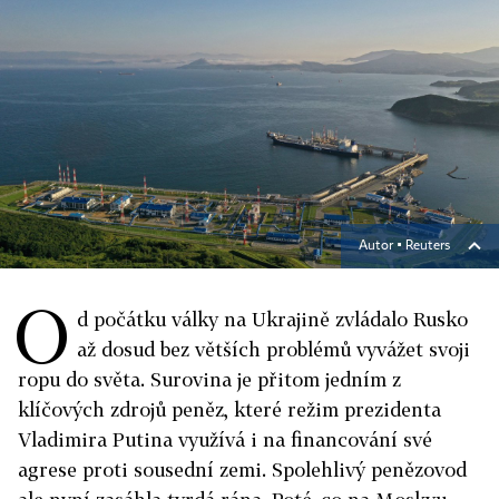
Autor ▪
Reuters
O
d počátku války na Ukrajině zvládalo Rusko
až dosud bez větších problémů vyvážet svoji
ropu do světa. Surovina je přitom jedním z
klíčových zdrojů peněz, které režim prezidenta
Vladimira Putina využívá i na financování své
agrese proti sousední zemi. Spolehlivý penězovod