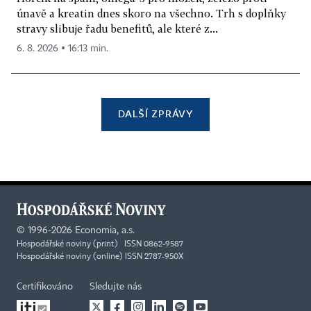
únavě a kreatin dnes skoro na všechno. Trh s doplňky
stravy slibuje řadu benefitů, ale které z...
6. 8. 2026 ▪ 16:13 min.
DALŠÍ ZPRÁVY
©
1996-2026
Economia, a.s.
Hospodářské noviny (print) ISSN 0862-9587
Hospodářské noviny (online) ISSN 2787-950X
Certifikováno
Sledujte nás