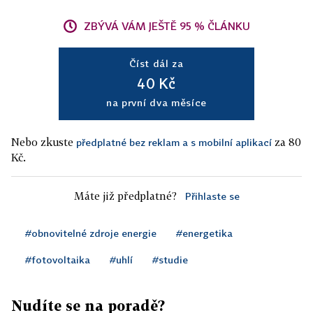
ZBÝVÁ VÁM JEŠTĚ 95 % ČLÁNKU
Číst dál za
40 Kč
na první dva měsíce
Nebo zkuste
za 80
předplatné bez reklam a s mobilní aplikací
Kč.
Máte již předplatné?
Přihlaste se
#obnovitelné zdroje energie
#energetika
#fotovoltaika
#uhlí
#studie
Nudíte se na poradě?