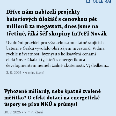
ODEBÍRAT
Dříve nám nabízeli projekty
bateriových úložišť s cenovkou pět
milionů za megawatt, dnes jsme na
třetině, říká šéf skupiny InTeFi Novák
Uvolnění pravidel pro výstavbu samostatně stojících
baterií v Česku vyvolalo obří zájem investorů. Vidina
rychlé návratnosti byznysu s kolísavými cenami
elektřiny zlákala i ty, kteří s energetikou a
developmentem neměli žádné zkušenosti. Výsledkem...
3. 8. 2026 ▪ 4 min. čtení
Vyhozené miliardy, nebo špatně zvolené
měřítko? O efekt dotací na energetické
úspory se přou NKÚ a průmysl
30. 7. 2026 ▪ 7 min. čtení