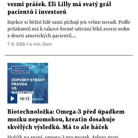
vezmi prášek. Eli Lilly má svatý grál
pacientů i investorů
Injekce si běžní lidé sami píchají jen velmi neradi. Podle
průzkumů má k takové formě užívání léků averzi sedm
z deseti amerických pacientů....
7. 8. 2026 ▪ 4 min. čtení
16:13
Biotechnoložka: Omega-3 před úpadkem
mozku nepomohou, kreatin dosahuje
skvělých výsledků. Má to ale háček
Hořčík na spaní, omega-3 pro mozek, železo proti