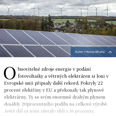
Autor ▪
Honza Mudra
O
bnovitelné zdroje energie v podání
fotovoltaiky a větrných elektráren si loni v
Evropské unii připsaly další rekord. Pokryly 22
procent elektřiny v EU a překonaly tak plynové
elektrárny. Ty se svým enormně drahým plynem
dosáhly 20procentního podílu na celkové výrobě.
Ještě dál za nimi zůstalo uhlí s 16 procenty.