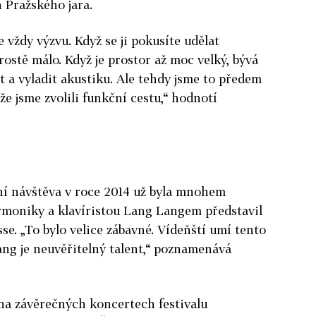
h Pražského jara.
vždy výzvu. Když se ji pokusíte udělat
ostě málo. Když je prostor až moc velký, bývá
 a vyladit akustiku. Ale tehdy jsme to předem
že jsme zvolili funkční cestu,“ hodnotí
ní návštěva v roce 2014 už byla mnohem
armoniky a klavíristou Lang Langem představil
se. „To bylo velice zábavné. Vídeňští umí tento
ng je neuvěřitelný talent,“ poznamenává
a na závěrečných koncertech festivalu