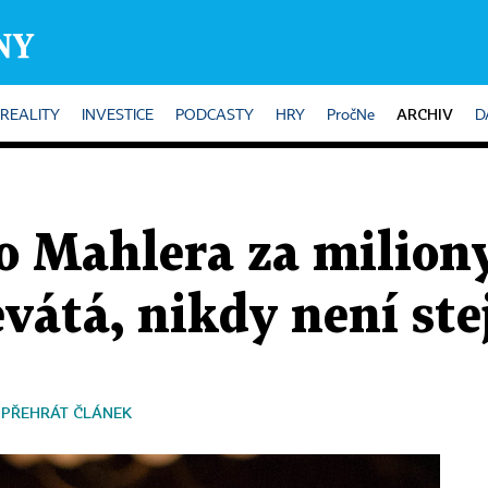
ARCHIV
REALITY
INVESTICE
PODCASTY
HRY
PročNe
D
o Mahlera za miliony
vátá, nikdy není ste
PŘEHRÁT ČLÁNEK