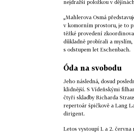
nejdražší položkou v dějinác
„Mahlerova Osmá představuje 
v komorním prostoru, je to pr
těžké provedení zkoordinovat
důkladně probírali a myslím, 
s odstupem let Eschenbach.
Óda na svobodu
Jeho následná, dosud posled
klidnější. S Vídeňskými filh
čtyři skladby Richarda Straus
repertoár špičkově a Lang La
dirigent.
Letos vystoupí 1. a 2. červn