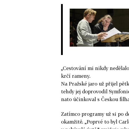
„Cestování mi nikdy nedělalo 
krčí rameny.
Na Pražské jaro už přijel pětk
tehdy jej doprovodil Symfoni
nato účinkoval s Českou filh
Zatímco programy už si po de
okamžitě. „Poprvé to byl Car