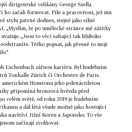
jší dirigentské velikány George Szella
í ho začali formovat. Píle a pracovitost, jež mu
vě stylu patrné dodnes, stejně jako silné
ví. „Myslím, že po umělecké stránce mě zážitky
 uvažuje. „Jsou to věci sahající tak hluboko
neodstraníte. Těžko popsat, jak přesně to moji
lo.“
oph Eschenbach zářnou kariéru. Byl hudebním
rů Tonhalle Zürich či Orchestre de Paris.
v americkém Houstonu jeho jedenáctiletou
niky připomíná bronzová hvězda před
po celém světě, od roku 2019 je hudebním
thausu a dál létá všude možně jako hostující
ka navštíví Jižní Koreu a Japonsko. To vše
 jenom začínají zvolňovat.