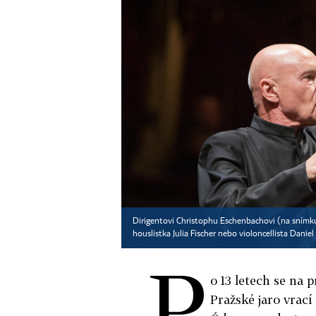
Dirigentovi Christophu Eschenbachovi (na snímku)
houslistka Julia Fischer nebo violoncellista Danie
P
o 13 letech se na
Pražské jaro vrac