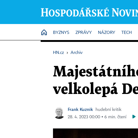
HOME
BYZNYS
ZPRÁVY
NÁZORY
TECH
HN.cz
›
Archiv
Majestátníh
velkolepá De
Frank Kuznik
hudební kritik
28. 4. 2023 00:00 ▪ 6 min. čtení