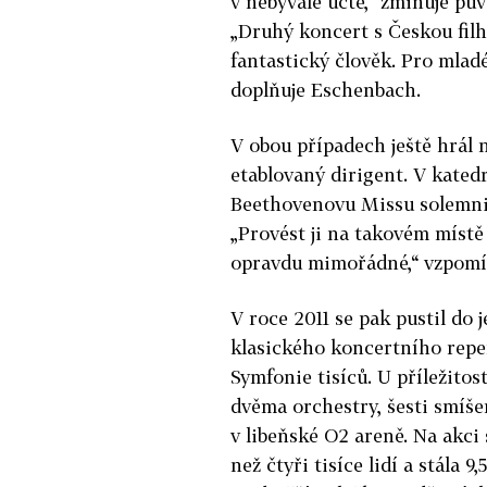
v nebývalé úctě,“ zmiňuje pů
„Druhý koncert s Českou fil
fantastický člověk. Pro mlad
doplňuje Eschenbach.
V obou případech ještě hrál na
etablovaný dirigent. V katedr
Beethovenovu Missu solemnis
„Provést ji na takovém místě
opravdu mimořádné,“ vzpomí
V roce 2011 se pak pustil do 
klasického koncertního repe
Symfonie tisíců. U příležitost
dvěma orchestry, šesti smíše
v libeňské O2 areně. Na akci s
než čtyři tisíce lidí a stála 