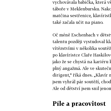
vychovávala babička, která v
táboře v Meklenbursku. Nako
matčina sestřenice, klavíris
také začala učit na piano.
Oč méně Eschenbach v dětství
talentu později vystudoval kl
vítězstvími v několika soutě
po klavíristce Claře Haskilov
jako že se chystá na kariéru
plný angažmá. Ale ve skutečn
dirigent,“ říká dnes. „Klavír
jsem vyhrál pár soutěží, chod
Ale od dětství jsem snil jenom
Píle a pracovitost