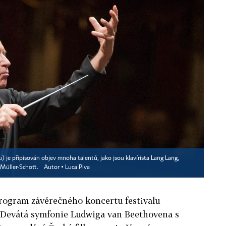
 je připisován objev mnoha talentů, jako jsou klavírista Lang Lang,
l Müller‑Schott.
Autor ▪
Luca Piva
 program závěrečného koncertu festivalu
í Devátá symfonie Ludwiga van Beethovena s