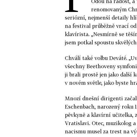
Ódou na radost, a 
renomovaným Chr
seriózní, nejmenší detaily hl
na festival průběžně vrací od
klavírista. „Nesmírně se těš
jsem potkal spoustu skvělých l
Chválí také volbu Deváté. „Uv
všechny Beethoveny symfonie
ji brali prostě jen jako další
v novém světle, jako byste hrá
Mnozí dnešní dirigenti zača
Eschenbach, narozený roku 194
pěvkyně a klavírní učitelka, 
Vratislavi. Otec, muzikolog a
nacismu musel za trest na vý