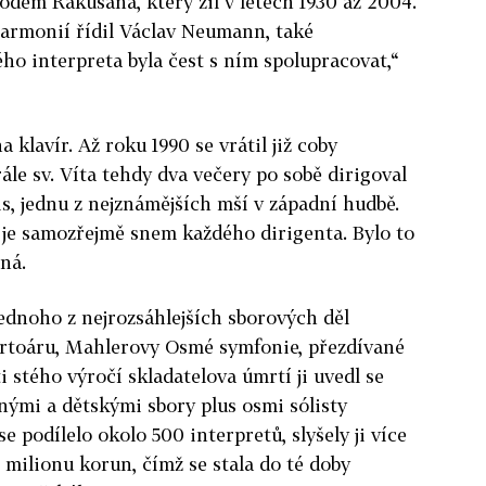
vodem Rakušana, který žil v letech 1930 až 2004.
harmonií řídil Václav Neumann, také
ého interpreta byla čest s ním spolupracovat,“
 klavír. Až roku 1990 se vrátil již coby
ále sv. Víta tehdy dva večery po sobě dirigoval
, jednu z nejznámějších mší v západní hudbě.
 je samozřejmě snem každého dirigenta. Bylo to
ná.
jednoho z nejrozsáhlejších sborových děl
rtoáru, Mahlerovy Osmé symfonie, přezdívané
i stého výročí skladatelova úmrtí ji uvedl se
nými a dětskými sbory plus osmi sólisty
e podílelo okolo 500 interpretů, slyšely ji více
9,5 milionu korun, čímž se stala do té doby