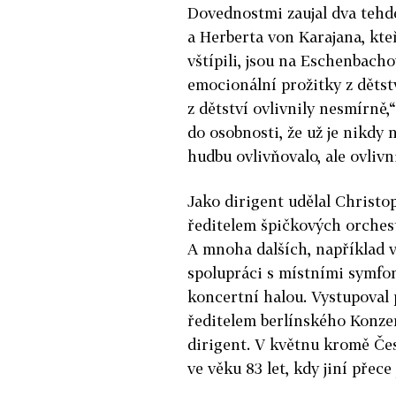
Dovednostmi zaujal dva tehde
a Herberta von Karajana, kteř
vštípili, jsou na Eschenbacho
emocionální prožitky z dětst
z dětství ovlivnily nesmírně,“
do osobnosti, že už je nikdy 
hudbu ovlivňovalo, ale ovlivni
Jako dirigent udělal Christ
ředitelem špičkových orchest
A mnoha dalších, například 
spolupráci s místními symfo
koncertní halou. Vystupoval 
ředitelem berlínského Konzer
dirigent. V květnu kromě Čes
ve věku 83 let, kdy jiní přece