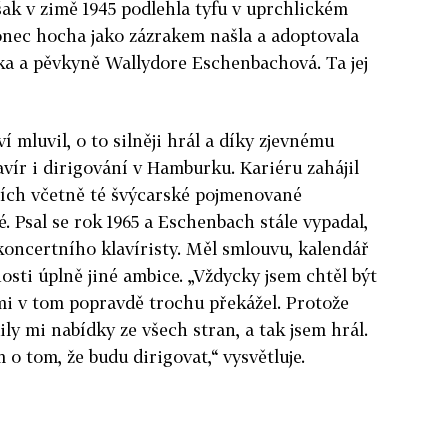
šak v zimě 1945 podlehla tyfu v uprchlickém
nec hocha jako zázrakem našla a adoptovala
tka a pěvkyně Wallydore Eschenbachová. Ta jej
 mluvil, o to silněji hrál a díky zjevnému
avír i dirigování v Hamburku. Kariéru zahájil
žích včetně té švýcarské pojmenované
é. Psal se rok 1965 a Eschenbach stále vypadal,
 koncertního klavíristy. Měl smlouvu, kalendář
osti úplně jiné ambice. „Vždycky jsem chtěl být
 mi v tom popravdě trochu překážel. Protože
ily mi nabídky ze všech stran, a tak jsem hrál.
 o tom, že budu dirigovat,“ vysvětluje.