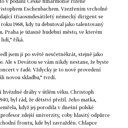
to v podání České filharmonie řízené
istophem Eschenbachem. Vzezřením vrcholně
ídající třiaosmdesátiletý německý dirigent se
 roku 1968, kdy tu debutoval jako talentovaný
ím. Praha je úžasně hudební město, ve kterém
idí,“ říká.
edl jsem ji po světě nesčetněkrát, stejně jako
. Ale s Devátou se vám nikdy nestane, že byste
 koncert v řadě. Vždycky je to nové provedení
li novou skladbu,“ tvrdí.
li hvězdné dráhy v útlém věku. Christoph
0, byl rád, že dětství přežil. Jeho matka,
zemřela, když jej porodila v dnešní polské
 profesor zdejší univerzity, coby hlasitý odpůrce
chodní frontu, kde byl zavražděn. Chlapce