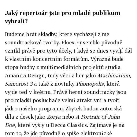
Jaký repertoár jste pro mladé publikum
vybrali?
Budeme hrát skladby, které vycházejí z mé
soundtrackové tvorby. Floex Ensemble původně
vznikl právě pro tyto účely, i když se dnes vyvíjí dál
k vlastním koncertním formátům. Výrazná bude
stopa hudby z multimediálních projektů studia
Amanita Design, tedy věci z her jako
Machinarium,
Samorost 3
a také z novinky
Phonopolis
, která
vyjde teď v květnu. Právě herní soundtracky jsou
pro mladší posluchače velmi atraktivní a tvoří
jádro našeho programu. Zbytek budou autorská
díla z desek jako
Zorya
nebo
A Portrait of John
Doe
, které vyšly u Decca Classics. Zajímavé je na
tom to, že jde původně o spíše elektronické