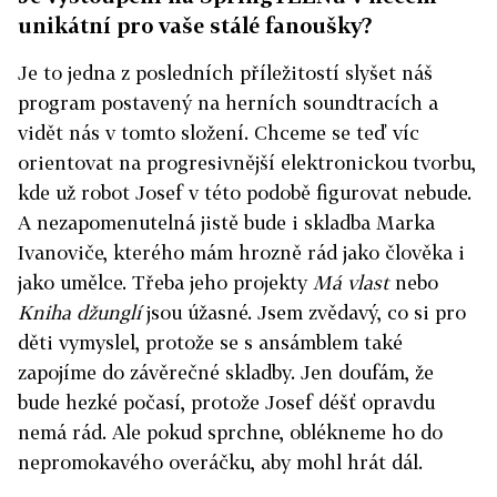
unikátní pro vaše stálé fanoušky?
Je to jedna z posledních příležitostí slyšet náš
program postavený na herních soundtracích a
vidět nás v tomto složení. Chceme se teď víc
orientovat na progresivnější elektronickou tvorbu,
kde už robot Josef v této podobě figurovat nebude.
A nezapomenutelná jistě bude i skladba Marka
Ivanoviče, kterého mám hrozně rád jako člověka i
jako umělce. Třeba jeho projekty
Má vlast
nebo
Kniha džunglí
jsou úžasné. Jsem zvědavý, co si pro
děti vymyslel, protože se s ansámblem také
zapojíme do závěrečné skladby. Jen doufám, že
bude hezké počasí, protože Josef déšť opravdu
nemá rád. Ale pokud sprchne, oblékneme ho do
nepromokavého overáčku, aby mohl hrát dál.