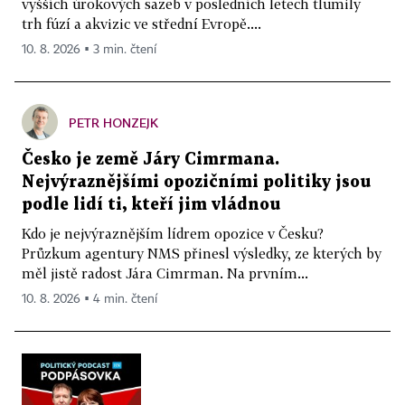
vyšších úrokových sazeb v posledních letech tlumily
trh fúzí a akvizic ve střední Evropě....
10. 8. 2026 ▪ 3 min. čtení
PETR HONZEJK
Česko je země Járy Cimrmana.
Nejvýraznějšími opozičními politiky jsou
podle lidí ti, kteří jim vládnou
Kdo je nejvýraznějším lídrem opozice v Česku?
Průzkum agentury NMS přinesl výsledky, ze kterých by
měl jistě radost Jára Cimrman. Na prvním...
10. 8. 2026 ▪ 4 min. čtení