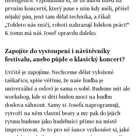
inteligence. Vzpomínám si, že za mnou hned na
prvním koncertě, který jsme s ním kdy měli, přišel
nějaký pán, jenž tam dělal technika, a říkal:
„Tohleto nás zničí, roboti nahrazují lidskou práci!“
K tomu má náš Josef opravdu daleko.
Zapojíte do vystoupení i návštěvníky
festivalu, anebo půjde o klasický koncert?
Určitě je zapojíme. Nechceme dělat vyložené
taškařice, spíše věříme, že naše hudba je
univerzální a osloví je sama o sobě. Budeme mít ale
workshop, kde si děti budou moci na hudbu
doslova sáhnout. Samy si Josefa naprogramují,
vytvoří na něm vlastní beaty a my pak do jejich
rytmu budeme jako hudebníci přímo na místě
improvizovat. Je to pro ně šance vyzkoušet si, jaké