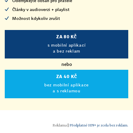
Odemykejte obsah pro přátele
Články v audioverzi + playlist
Možnost kdykoliv zrušit
ZA 80 KČ
s mobilní aplikací
a bez reklam
nebo
ZA 40 KČ
bez mobilní aplikace
a s reklamou
|
Předplatné HN+ je zcela bez reklam.