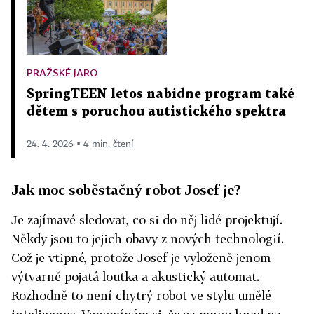
PRAŽSKÉ JARO
SpringTEEN letos nabídne program také
dětem s poruchou autistického spektra
24. 4. 2026 ▪ 4 min. čtení
Jak m
oc soběstačný ro
bot Josef je?
Je zajímavé sledovat, co si do něj lidé projektují.
Někdy jsou to jejich obavy z nových technologií.
Což je vtipné, protože Josef je vyloženě jenom
výtvarně pojatá loutka a akustický automat.
Rozhodně to není chytrý robot ve stylu umělé