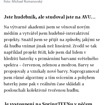
Foto: Michael Romanovský
Jste hudebník, ale studoval jste na AVU…
Na výtvarné akademii jsem se věnoval novým
médiím a vytvářel jsem hudebně-interaktivní
projekty. Snažil jsem se přijít na způsoby, jakými se
dá hudba vnímat jinak než lineárně. Zrodil se tak
například projekt RGB, kde jsem dal lidem v
hledišti baterky s primárními barvami světelného
spektra – červenou, zelenou a modrou. Barvy se
propojovaly a vznikaly nové barvy. Naprogramoval
jsem různé algoritmy a tím svícením a pohybem
baterky jsme pak v reálném čase skládali a
poslouchali kolektivně tvořenou hudbu.
Je vystoupení na SpringTEENu v něčem