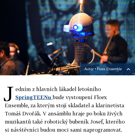
Autor ▪
Floex Ensemble
J
edním z hlavních lákadel letošního
SpringTEENu
bude vystoupení Floex
Ensemble, za kterým stojí skladatel a klarinetista
Tomáš Dvořák. V ansámblu hraje po boku živých
muzikantů také robotický bubeník Josef, kterého
si návštěvníci budou moci sami naprogramovat.