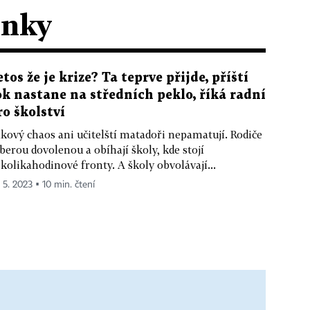
ánky
etos že je krize? Ta teprve přijde, příští
ok nastane na středních peklo, říká radní
ro školství
kový chaos ani učitelští matadoři nepamatují. Rodiče
 berou dovolenou a obíhají školy, kde stojí
kolikahodinové fronty. A školy obvolávají...
. 5. 2023 ▪ 10 min. čtení