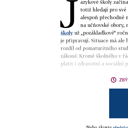
J
azykové školy začína
totiž hledají pro své
alespoň přechodně n
na učňovské obory, 
školy
už „pozákladkové“ roční
je připravují. Situace má ale 
rozdíl od pomaturitního stu
zákoně. Kromě školného v řád
platit i zdravotní a sociální p
ZBÝ
Nebo zkuste
předpla