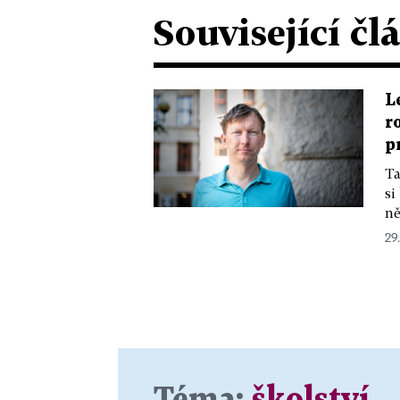
Související čl
L
r
p
Ta
si
ně
29