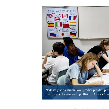
Nedostaly se na střední školu, rodiče pro děti pr
platit sociální a zdravotní pojištění.
Autor ▪
Shu