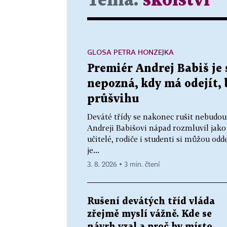
Téma:
školství
GLOSA PETRA HONZEJKA
Premiér Andrej Babiš je 
nepozná, kdy má odejít,
průšvihu
Deváté třídy se nakonec rušit nebudou
Andreji Babišovi nápad rozmluvil jako
učitelé, rodiče i studenti si můžou od
je...
3. 8. 2026 ▪ 3 min. čtení
Rušení devátých tříd vláda
zřejmě myslí vážně. Kde se
návrh vzal a proč by místo