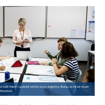
oto našli řešení v podobě ročního kurzu angličtiny. Budou za ně ale muset
ttterstock