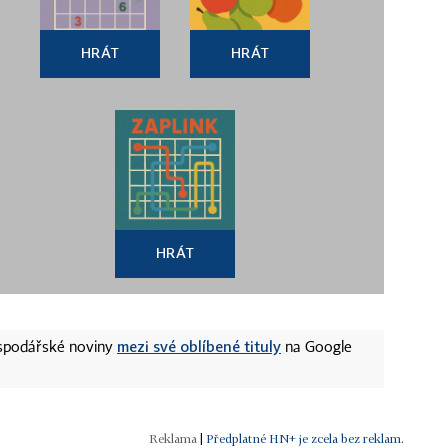
HRÁT
HRÁT
HRÁT
mezi své oblíbené tituly
ospodářské noviny
na Google
|
Předplatné HN+ je zcela bez reklam.