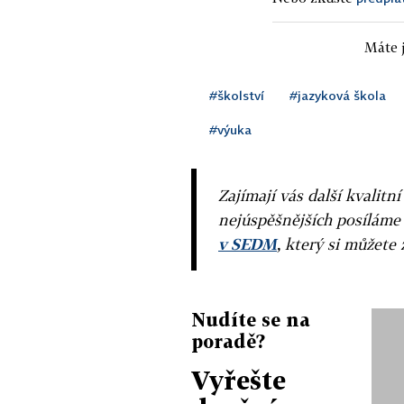
Máte j
#školství
#jazyková škola
#výuka
Zajímají vás další kvalit
nejúspěšnějších posíláme
v SEDM
, který si můžete 
Nudíte se na
poradě?
Vyřešte