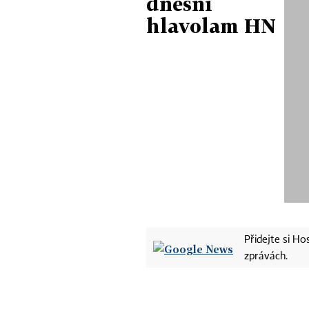
dnešní
hlavolam HN
Přidejte si H
zprávách.