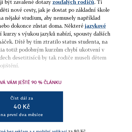
jí být zavalené dotazy
zoufalých rodičů
. Ti
 děti nové cesty, jak je dostat po základní škole
a nějaké studium, aby nemusely například
nebo dokonce zůstat doma. Některé
jazykové
 kurzy s výukou jazyků nabízí, spousty dalších
háček. Dítě by tím ztratilo status studenta, na
dia totiž podobným kurzům chybí ukotvení v
ech desetitisíců by tak rodiče museli dětem
ojištění.
VÁ VÁM JEŠTĚ 90 % ČLÁNKU
Číst dál za
40 Kč
na první dva měsíce
za 80 Kč.
tné bez reklam a s mobilní aplikací