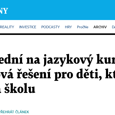
ARCHIV
REALITY
INVESTICE
PODCASTY
HRY
PročNe
D
ední na jazykový kur
vá řešení pro děti, k
 školu
PŘEHRÁT ČLÁNEK