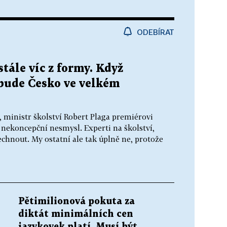
ODEBÍRAT
stále víc z formy. Když
 bude Česko ve velkém
, ministr školství Robert Plaga premiérovi
 nekoncepční nesmysl. Experti na školství,
dechnout. My ostatní ale tak úplně ne, protože
Pětimilionová pokuta za
diktát minimálních cen
jazykovek platí. Musí být