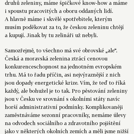
druhů zeleniny, máme špičkové know‑how a máme
i spoustu pracovitých a oboru oddaných lidí.
A hlavně máme i skvělé spotřebitele, kterým
musím poděkovat za to, že českou zeleninu chtějí
a kupují. Jinak by tu zelináři už nebyli.
Samozřejmě, to všechno má své obrovské „ale“.
Česká a moravská zelenina ztrácí cenovou
konkurenceschopnost na jednotném evropském
trhu. Má to řadu příčin, asi nejvýraznější z nich
jsou dopady energetické krize. Vím, že teď to říká
každý, ale bohužel je to tak. Pro pěstování zeleniny
jsou v Česku ve srovnání s okolními státy navíc
horší administrativní podmínky. Komplikovaněji
zaměstnáváme sezonní pracovníky, nemáme úlevy
na odvodech sociálního a zdravotního pojištění
jako v některých okolních zemích a měli jsme nižší