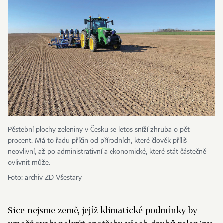
Pěstební plochy zeleniny v Česku se letos sníží zhruba o pět
procent. Má to řadu příčin od přírodních, které člověk příliš
neovlivní, až po administrativní a ekonomické, které stát částečně
ovlivnit může.
Foto: archiv ZD Všestary
Sice nejsme země, jejíž klimatické podmín­ky by