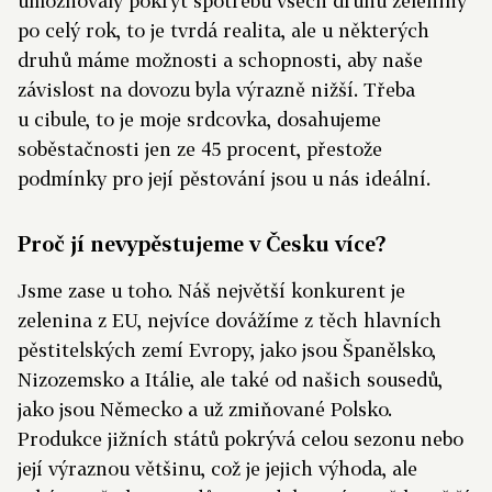
umožňovaly pokrýt spotřebu všech druhů zeleniny
po celý rok, to je tvrdá realita, ale u některých
druhů máme možnosti a schopnosti, aby naše
závis­lost na dovozu byla výrazně nižší. Třeba
u cibule, to je moje srdcovka, dosahujeme
soběstačnosti jen ze 45 procent, přestože
podmínky pro její pěstování jsou u nás ideální.
Proč jí nevypěstujeme v Česku více?
Jsme zase u toho. Náš největší konkurent je
zelenina z EU, nejvíce dovážíme z těch hlavních
pěstitelských zemí Evropy, jako jsou Španělsko,
Nizozemsko a Itálie, ale také od našich sousedů,
jako jsou Německo a už zmiňované Polsko.
Produkce jižních států pokrývá celou sezonu nebo
její výraznou většinu, což je jejich výhoda, ale