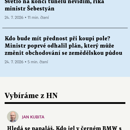
Světlo na konci tunelu nevidím, říká
ministr Šebestyán
24. 7. 2026 ▪ 11 min. čtení
Kdo bude mít přednost při koupi pole?
Ministr poprvé odhalil plán, který může
změnit obchodování se zemědělskou půdou
24. 7. 2026 ▪ 5 min. čtení
Vybíráme z HN
JAN KUBITA
Hledá se papaláš. Kdo jel v černém BMW s