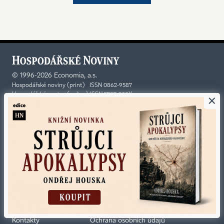
©
1996-2026
Economia, a.s.
Hospodářské noviny (print) ISSN 0862-9587
×
Hospodářské noviny (online) ISSN 2787-950X
Certifikováno
Sledujte nás
Stáhněte si aplikaci HN
Kontakty
Ochrana osobních údajů