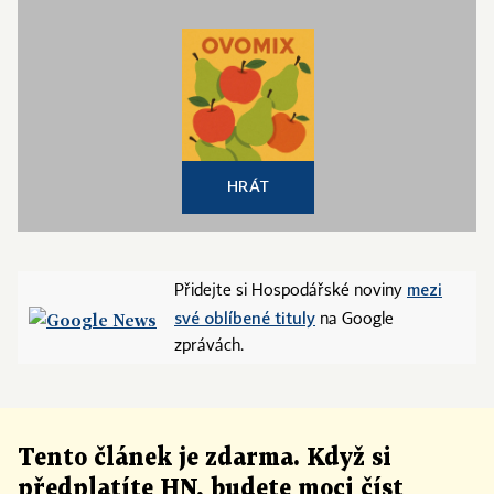
HRÁT
mezi
Přidejte si Hospodářské noviny
své oblíbené tituly
na Google
zprávách.
Tento článek
je
zdarma. Když si
předplatíte HN, budete moci číst