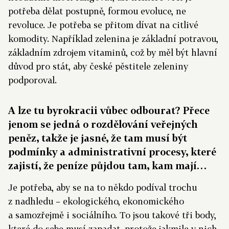
potřeba dělat postupně, formou evoluce, ne
revoluce. Je potřeba se přitom dívat na citlivé
komodity. Například zelenina je základní potravou,
základním zdrojem vitaminů, což by měl být hlavní
důvod pro stát, aby české pěstitele zeleniny
podporoval.
A lze tu byrokracii vůbec odbourat? Přece
jenom se jedná o rozdělování veřejných
peněz, takže je jasné, že tam musí být
podmínky a administrativní procesy, které
zajistí, že peníze půjdou tam, kam mají…
Je potřeba, aby se na to někdo podíval trochu
z nadhledu – ekologického, ekonomického
a samozřejmě i sociálního. To jsou takové tři body,
které do sebe musí zapadat, protože jakmile v nich