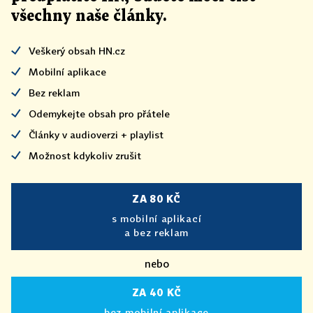
všechny naše články
.
Veškerý obsah HN.cz
Mobilní aplikace
Bez reklam
Odemykejte obsah pro přátele
Články v audioverzi + playlist
Možnost kdykoliv zrušit
ZA 80 KČ
s mobilní aplikací
a bez reklam
nebo
ZA 40 KČ
bez mobilní aplikace