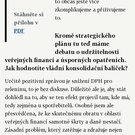
to občas ještě více
zkomplikujeme a přiživujeme
Stáhněte si
to.
přílohu v
PDF
Kromě strategického
plánu tu teď máme
debatu o udržitelnosti
veřejných financí a úsporných opatřeních.
Jak hodnotíte vládní konsolidační balíček?
Určitě pozitivní zprávou je snížení DPH pro
zeleninu, to je bez diskuse. Důležité ale je, aby stát
dohlédl na to, aby se ten efekt projevil tam, kde má,
tedy zejména u spotřebitelů. Osobně jsem ale
přesvědčena, že ke skutečnému obratu v oblasti
veřejných financí samotné škrty a daně nestačí.
Zásadní problém, který zatěžuje a zdražuje nejen