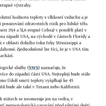
stupně výstrahy.
lutní hodnotu teploty s vlhkostí vzduchu a je
 posuzování zdravotních rizik pro lidské tělo.
zi 39,4 a 51,6 stupně Celsia) v pondělí platí v
 na západě USA, na východě v částech Floridy a
k v oblasti dolního toku řeky Mississippi a
lahomě. Zjednodušeně lze říci, že je v USA tím
nachází.
gické služby (
NWS
) naznačuje, že
více do západní části USA. Nejtepleji bude stále
imo Údolí smrti teploty vyšplhají ke 45
ňů bude ale také v Texasu nebo Kalifornii.
h státech se neomezuje jen na
vedra
, v
tí meteorologická varování před silnými dešti