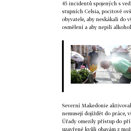
45 incidentů spojených s ved
stupních Celsia, pocitově ov
obyvatele, aby neskákali do
osmělení a aby nepili alkohol
Severní Makedonie aktivovala
nemusejí dojíždět do práce, v
Úřady omezily přístup do pří
uzavřené kvůli obavám z mož