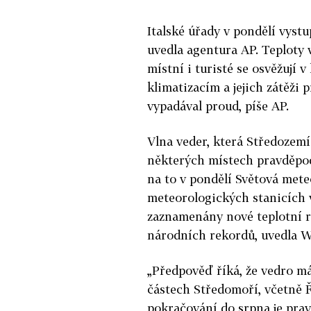
Italské úřady v pondělí vyst
uvedla agentura AP. Teploty 
místní i turisté se osvěžují 
klimatizacím a jejich zátěži 
vypadával proud, píše AP.
Vlna
veder
, která Středozemí
některých místech pravděpo
na to v pondělí Světová met
meteorologických stanicích v
zaznamenány nové teplotní r
národních rekordů, uvedla
„Předpověď říká, že
vedro
má 
částech Středomoří, včetně Ř
pokračování do srpna je pr