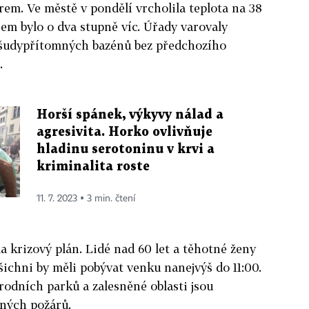
rem. Ve městě v pondělí vrcholila teplota na 38
šem bylo o dva stupně víc. Úřady varovaly
 všudypřítomných bazénů bez předchozího
.
Horší spánek, výkyvy nálad a
agresivita. Horko ovlivňuje
hladinu serotoninu v krvi a
kriminalita roste
11. 7. 2023 ▪ 3 min. čtení
 krizový plán. Lidé nad 60 let a těhotné ženy
šichni by měli pobývat venku nanejvýš do 11:00.
rodních parků a zalesněné oblasti jsou
ných požárů.