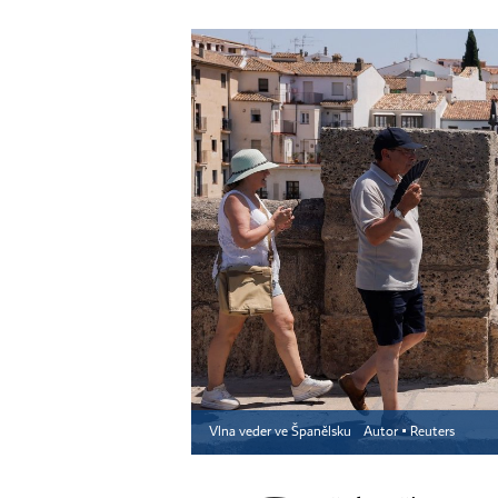
Vlna veder ve Španělsku
Autor ▪
Reuters