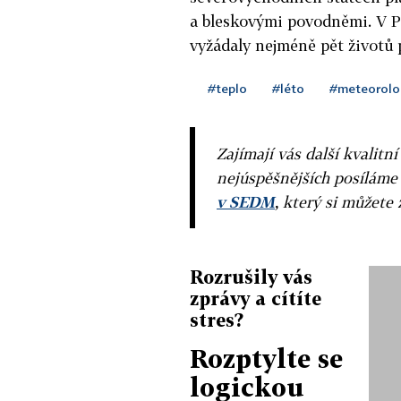
a bleskovými povodněmi. V P
vyžádaly nejméně pět životů p
#teplo
#léto
#meteorolo
Zajímají vás další kvalit
nejúspěšnějších posíláme
v SEDM
, který si můžete 
Rozrušily vás
zprávy a cítíte
stres?
Rozptylte se
logickou