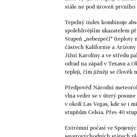
stále ne pod úroveň prvního 
Tepelný index kombinuje abso
spolehlivějším ukazatelem při
Stupeň „nebezpečí“ (teploty me
částech Kalifornie a Arizony
Jižní Karolíny a ve středu pa
odtud na západ v Texasu a Ok
tepleji, čím jižněji se člověk 
Předpověď Národní meteorolo
vlna
veder
se v úterý posune 
v okolí Las Vegas, kde se i m
stupňům Celsia. Přes 40 stup
Extrémní počasí ve Spojenýc
severovýchodních státech pla