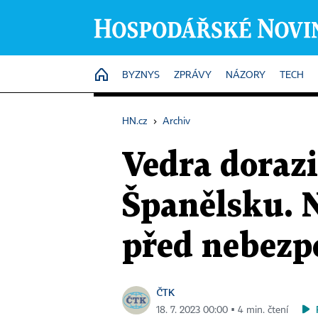
HOME
BYZNYS
ZPRÁVY
NÁZORY
TECH
HN.cz
›
Archiv
Vedra dorazi
Španělsku. N
před nebezp
ČTK
18. 7. 2023 00:00 ▪ 4 min. čtení