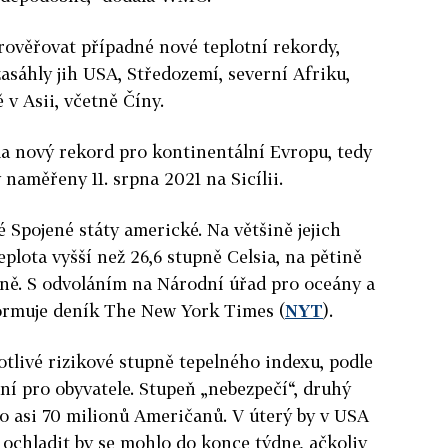
rověřovat případné nové teplotní rekordy,
asáhly jih USA, Středozemí, severní Afriku,
 v Asii, včetně Číny.
 nový rekord pro kontinentální Evropu, tedy
 naměřeny 11. srpna 2021 na Sicílii.
é Spojené státy americké. Na většině jejich
eplota vyšší než 26,6 stupně Celsia, na pětině
pně. S odvoláním na Národní úřad pro oceány a
ormuje deník The New York Times (
NYT
).
otlivé rizikové stupně tepelného indexu, podle
í pro obyvatele. Stupeň „nebezpečí“, druhý
pro asi 70 milionů Američanů. V úterý by v USA
ě ochladit by se mohlo do konce týdne, ačkoliv