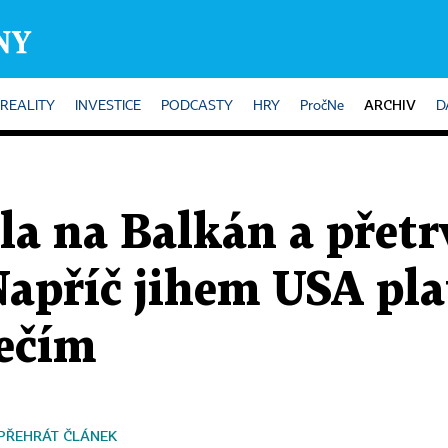
ARCHIV
REALITY
INVESTICE
PODCASTY
HRY
PročNe
D
la na Balkán a přetr
apříč jihem USA pla
ečím
PŘEHRÁT ČLÁNEK