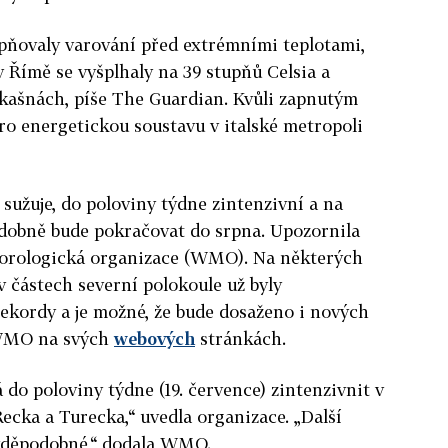
upňovaly varování před extrémními teplotami,
v Římě se vyšplhaly na 39 stupňů Celsia a
v kašnách, píše The Guardian. Kvůli zapnutým
pro energetickou soustavu v italské metropoli
 sužuje, do poloviny týdne zintenzivní a na
dobně bude pokračovat do srpna. Upozornila
eorologická organizace (WMO). Na některých
 částech severní polokoule už byly
ekordy a je možné, že bude dosaženo i nových
 WMO na svých
webových
stránkách.
do poloviny týdne (19. července) zintenzivnit v
ecka a Turecka,“ uvedla organizace. „Další
avděpodobné,“ dodala WMO.