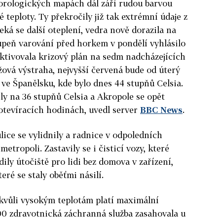
orologických mapách dál září rudou barvou
é teploty. Ty překročily již tak extrémní údaje z
ká se další oteplení, vedra nově dorazila na
tupeň varování před horkem v pondělí vyhlásilo
ktivovala krizový plán na sedm nadcházejících
žová výstraha, nejvyšší červená bude od úterý
 i ve Španělsku, kde bylo dnes 44 stupňů Celsia.
ly na 36 stupňů Celsia a Akropole se opět
otevíracích hodinách, uvedl server
BBC News
.
lice se vylidnily a radnice v odpoledních
etropoli. Zastavily se i čisticí vozy, které
dily útočiště pro lidi bez domova v zařízení,
eré se staly oběťmi násilí.
kvůli vysokým teplotám platí maximální
00 zdravotnická záchranná služba zasahovala u