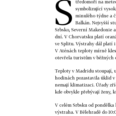
S
tředomoří na mete
symbolizující vysok
minulého týdne a če
Balkán. Nejvyšší s
Srbsko, Severní Makedonie a
dní. V Chorvatsku platí oran
ve Splitu. Výstrahy dál platí
V Aténách teploty mírně kles
otevřela turistům v běžných 
Teploty v Madridu stoupají, u
hodinách pozastavila úklid v m
nemají klimatizaci. Úřady zří
kde obvykle přebývají ženy, kt
V celém Srbsku od pondělka 
výstraha. V Bělehradě do 10: