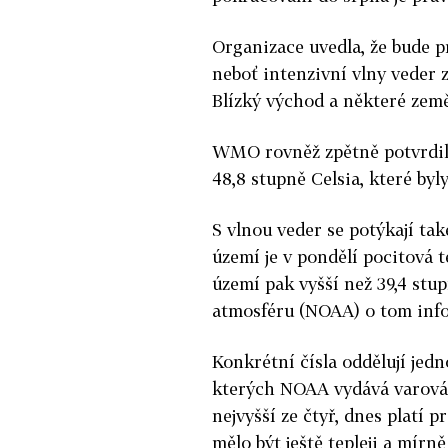
Organizace uvedla, že bude p
neboť intenzivní vlny
veder
z
Blízký východ a některé země
WMO rovněž zpětně potvrdila
48,8 stupně Celsia, které byly
S vlnou veder se potýkají tak
území je v pondělí pocitová t
území pak vyšší než 39,4 stu
atmosféru (NOAA) o tom inf
Konkrétní čísla oddělují jedn
kterých NOAA vydává varován
nejvyšší ze čtyř, dnes platí 
mělo být ještě tepleji a mírn