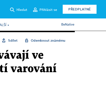
PŘEDPLATNÉ
Hledat
Přihlásit se
BeNative
ALŠÍ
Sdílet
Odemknout známému
vávají ve
tí varování