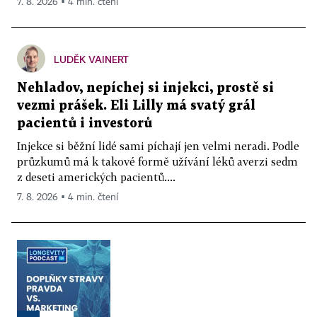
7. 8. 2026 ▪ 4 min. čtení
LUDĚK VAINERT
Nehladov, nepíchej si injekci, prostě si
vezmi prášek. Eli Lilly má svatý grál
pacientů i investorů
Injekce si běžní lidé sami píchají jen velmi neradi. Podle
průzkumů má k takové formě užívání léků averzi sedm
z deseti amerických pacientů....
7. 8. 2026 ▪ 4 min. čtení