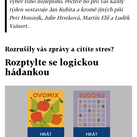
výběr toho nejlepšího. Pečlivě ho pro vás každý
týden sestavuje Jan Kubita a kromě jiných píší
Petr Honzejk, Julie Hrstková, Martin Ehl a Luděk
Vainert.
Rozrušily vás zprávy a cítíte stres?
Rozptylte se logickou
hádankou
HRÁT
HRÁT