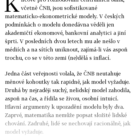
K
včetně ČNB, jsou sofistikované
matematicko-ekonometrické modely. V českých
podmínkách o modelu donedávna věděli jen
akademičtí ekonomové, bankovní analytici a jiní
šprti. V posledních dvou letech mu ale nešlo v
médiích a na sítích uniknout, zajímá-li vás aspoň
trochu, co se v této zemi (ne)dělá s inflací.
Jedna část veřejnosti volala, že ČNB neutahuje
měnové kohoutky tak rapidně, jak model vyžaduje.
Druhá by nejraději suchý, nelidský model zahodila,
aspoň na čas, a řídila se živou, osobní intuicí.
Hlavní argumenty k upozadění modelu byly dva.
Zaprvé, matematika nemůže popsat složité lidské
chování. Zadruhé, lidé se nechovají racionálně, jak
model vyžaduje.