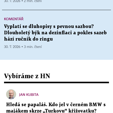
30. 7. 2026 ▪ 2 min. čtení
KOMENTÁŘ
Vyplatí se dluhopisy s pevnou sazbou?
Dlouholetý býk na dezinflaci a pokles sazeb
hází ručník do ringu
30. 7. 2026 ▪ 3 min. čtení
Vybíráme z HN
JAN KUBITA
Hledá se papaláš. Kdo jel v černém BMW s
majákem skrze „Turkovu“ křižovatku?