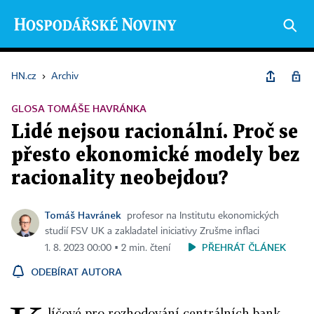
HN.cz
›
Archiv
GLOSA TOMÁŠE HAVRÁNKA
Lidé nejsou racionální. Proč se
přesto ekonomické modely bez
racionality neobejdou?
Tomáš Havránek
profesor na Institutu ekonomických
studií FSV UK a zakladatel iniciativy Zrušme inflaci
PŘEHRÁT ČLÁNEK
1. 8. 2023 00:00 ▪ 2 min. čtení
ODEBÍRAT AUTORA
líčové pro rozhodování centrálních bank,