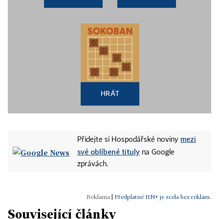
HRÁT
mezi
Přidejte si Hospodářské noviny
své oblíbené tituly
na Google
zprávách.
|
Předplatné HN+ je zcela bez reklam.
Související články