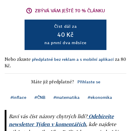
ZBÝVÁ VÁM JEŠTĚ 70 % ČLÁNKU
Číst dál za
40 Kč
na první dva měsíce
Nebo zkuste
za 80
předplatné bez reklam a s mobilní aplikací
Kč.
Máte již předplatné?
Přihlaste se
#inflace
#ČNB
#matematika
#ekonomika
Baví vás číst názory chytrých lidí?
Odebírejte
newsletter Týden v komentářích
, kde najdete