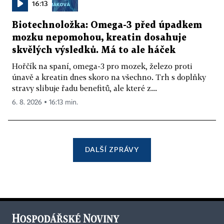
16:13
Biotechnoložka: Omega-3 před úpadkem
mozku nepomohou, kreatin dosahuje
skvělých výsledků. Má to ale háček
Hořčík na spaní, omega-3 pro mozek, železo proti
únavě a kreatin dnes skoro na všechno. Trh s doplňky
stravy slibuje řadu benefitů, ale které z...
6. 8. 2026 ▪ 16:13 min.
DALŠÍ ZPRÁVY