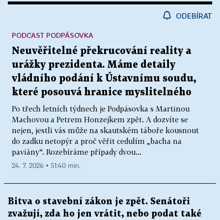
ODEBÍRAT
PODCAST PODPÁSOVKA
Neuvěřitelné překrucování reality a
urážky prezidenta. Máme detaily
vládního podání k Ústavnímu soudu,
které posouvá hranice myslitelného
Po třech letních týdnech je Podpásovka s Martinou
Machovou a Petrem Honzejkem zpět. A dozvíte se
nejen, jestli vás může na skautském táboře kousnout
do zadku netopýr a proč věřit cedulím „bacha na
paviány“. Rozebíráme případy dvou...
24. 7. 2026 ▪ 51:40 min.
Bitva o stavební zákon je zpět. Senátoři
zvažují, zda ho jen vrátit, nebo podat také