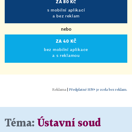
ZA 80 KČ
s mobilní aplikací
a bez reklam
nebo
ZA 40 KČ
bez mobilní aplikace
a s reklamou
|
Předplatné HN+ je zcela bez reklam.
Téma:
Ústavní soud