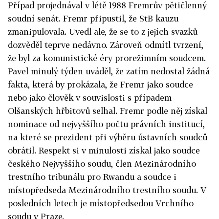
Případ projednával v létě 1988
Fremrův
pětičlenný
soudní senát.
Fremr
připustil, že StB kauzu
zmanipulovala. Uvedl ale, že se to z jejích svazků
dozvěděl teprve nedávno. Zároveň odmítl tvrzení,
že byl za komunistické éry prorežimním soudcem.
Pavel minulý týden uváděl, že zatím nedostal žádná
fakta, která by prokázala, že
Fremr
jako soudce
nebo jako člověk v souvislosti s případem
Olšanských hřbitovů selhal.
Fremr
podle něj získal
nominace od nejvyššího počtu právních institucí,
na které se prezident při výběru ústavních soudců
obrátil. Respekt si v minulosti získal jako soudce
českého Nejvyššího soudu, člen Mezinárodního
trestního tribunálu pro Rwandu a soudce i
místopředseda Mezinárodního trestního soudu. V
posledních letech je místopředsedou Vrchního
soudu v Praze.