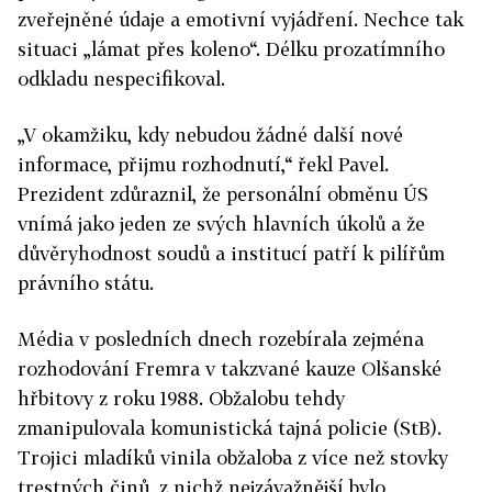
zveřejněné údaje a emotivní vyjádření. Nechce tak
situaci „lámat přes koleno“. Délku prozatímního
odkladu nespecifikoval.
„V okamžiku, kdy nebudou žádné další nové
informace, přijmu rozhodnutí,“ řekl Pavel.
Prezident zdůraznil, že personální obměnu ÚS
vnímá jako jeden ze svých hlavních úkolů a že
důvěryhodnost soudů a institucí patří k pilířům
právního státu.
Média v posledních dnech rozebírala zejména
rozhodování
Fremra
v takzvané kauze Olšanské
hřbitovy z roku 1988. Obžalobu tehdy
zmanipulovala komunistická tajná policie (StB).
Trojici mladíků vinila obžaloba z více než stovky
trestných činů, z nichž nejzávažnější bylo