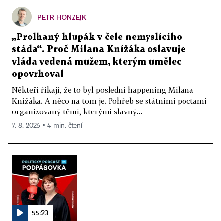
PETR HONZEJK
„Prolhaný hlupák v čele nemyslícího
stáda“. Proč Milana Knížáka oslavuje
vláda vedená mužem, kterým umělec
opovrhoval
Někteří říkají, že to byl poslední happening Milana
Knížáka. A něco na tom je. Pohřeb se státními poctami
organizovaný těmi, kterými slavný...
7. 8. 2026 ▪ 4 min. čtení
55:23