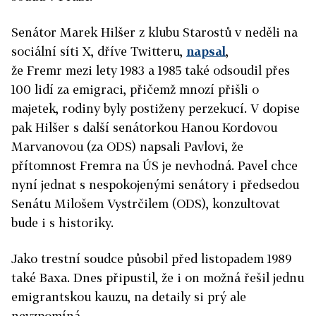
Senátor Marek Hilšer z klubu Starostů v neděli na
sociální síti X, dříve Twitteru,
napsal
,
že
Fremr
mezi lety 1983 a 1985 také odsoudil přes
100 lidí za emigraci, přičemž mnozí přišli o
majetek, rodiny byly postiženy perzekucí. V dopise
pak Hilšer s další senátorkou Hanou Kordovou
Marvanovou (za ODS) napsali Pavlovi, že
přítomnost
Fremra
na ÚS je nevhodná. Pavel chce
nyní jednat s nespokojenými senátory i předsedou
Senátu Milošem Vystrčilem (ODS), konzultovat
bude i s historiky.
Jako trestní soudce působil před listopadem 1989
také Baxa. Dnes připustil, že i on možná řešil jednu
emigrantskou kauzu, na detaily si prý ale
nevzpomíná.