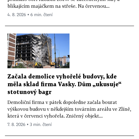
blikajícím majáčkem na střeše. Na červenou...
4. 8. 2026 ▪ 6 min. čtení
Začala demolice vyhořelé budovy, kde
měla sklad firma Vasky. Dům „ukusuje“
stotunový bagr
Demoliční firma v pátek dopoledne začala bourat
výškovou budovu v někdejším továrním areálu ve Zlíně,
která v červenci vyhořela. Zničený objekt...
7. 8. 2026 ▪ 3 min. čtení