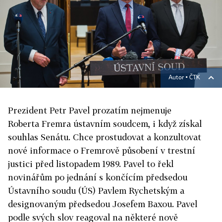
Autor ▪
ČTK
Prezident Petr Pavel prozatím nejmenuje
Roberta
Fremra
ústavním soudcem, i když získal
souhlas Senátu. Chce prostudovat a konzultovat
nové informace o
Fremrově
působení v trestní
justici před listopadem 1989. Pavel to řekl
novinářům po jednání s končícím předsedou
Ústavního soudu (ÚS) Pavlem Rychetským a
designovaným předsedou Josefem Baxou. Pavel
podle svých slov reagoval na některé nově