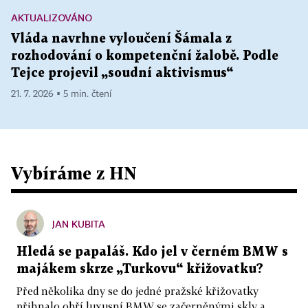
AKTUALIZOVÁNO
Vláda navrhne vyloučení Šámala z
rozhodování o kompetenční žalobě. Podle
Tejce projevil „soudní aktivismus“
21. 7. 2026 ▪ 5 min. čtení
Vybíráme z HN
JAN KUBITA
Hledá se papaláš. Kdo jel v černém BMW s
majákem skrze „Turkovu“ křižovatku?
Před několika dny se do jedné pražské křižovatky
přihnalo obří luxusní BMW se začerněnými skly a