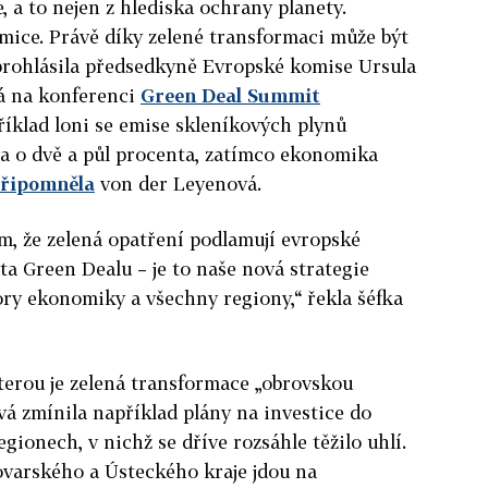
, a to nejen z hlediska ochrany planety.
mice. Právě díky zelené transformaci může být
prohlásila předsedkyně Evropské komise Ursula
á na konferenci
Green Deal Summit
říklad loni se emise skleníkových plynů
ba o dvě a půl procenta, zatímco ekonomika
řipomněla
von der Leyenová.
ím, že zelená opatření podlamují evropské
ta Green Dealu – je to naše nová strategie
ory ekonomiky a všechny regiony,“ řekla šéfka
kterou je zelená transformace „obrovskou
vá zmínila například plány na investice do
ionech, v nichž se dříve rozsáhle těžilo uhlí.
varského a Ústeckého kraje jdou na