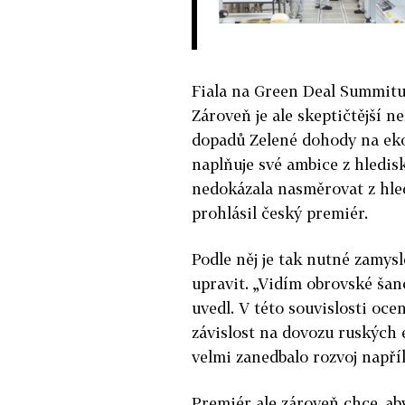
Fiala na Green Deal Summitu 
Zároveň je ale skeptičtější 
dopadů Zelené dohody na ek
naplňuje své ambice z hledis
nedokázala nasměrovat z hle
prohlásil český premiér.
Podle něj je tak nutné zamysl
upravit. „Vidím obrovské šan
uvedl. V této souvislosti oce
závislost na dovozu ruských e
velmi zanedbalo rozvoj napří
Premiér ale zároveň chce, aby