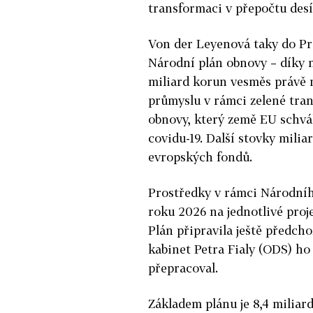
transformaci v přepočtu desí
Von der Leyenová taky do P
Národní plán obnovy – díky 
miliard korun vesměs právě n
průmyslu v rámci zelené tra
obnovy, který země EU schvá
covidu-19. Další stovky mili
evropských fondů.
Prostředky v rámci Národní
roku 2026 na jednotlivé proj
Plán připravila ještě předch
kabinet Petra Fialy (ODS) ho
přepracoval.
Základem plánu je 8,4 miliard