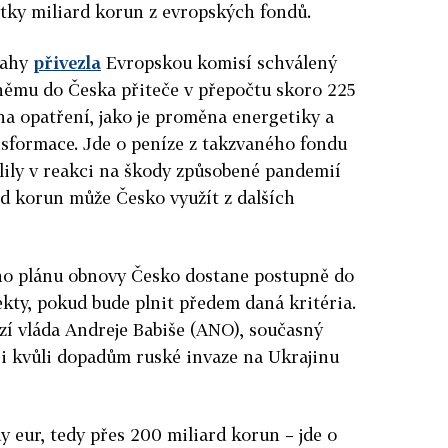
tky miliard korun z evropských fondů.
rahy
přivezla
Evropskou komisí schválený
němu do Česka přiteče v přepočtu skoro 225
a opatření, jako je proměna energetiky a
nsformace. Jde o peníze z takzvaného fondu
lily v reakci na škody způsobené pandemií
ard korun může Česko využít z dalších
ho plánu obnovy Česko dostane postupně do
ekty, pokud bude plnit předem daná kritéria.
ozí vláda Andreje Babiše (ANO), současný
 i kvůli dopadům ruské invaze na Ukrajinu
y eur, tedy přes 200 miliard korun – jde o