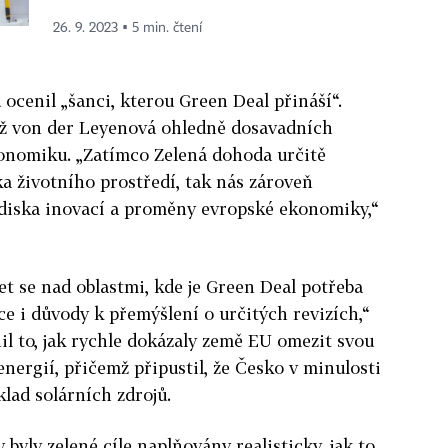
26. 9. 2023 ▪ 5 min. čtení
ocenil „šanci, kterou Green Deal přináší“.
než von der Leyenová ohledně dosavadních
onomiku. „Zatímco Zelená dohoda určitě
ka životního prostředí, tak nás zároveň
diska inovací a proměny evropské ekonomiky,“
et se nad oblastmi, kde je Green Deal potřeba
ce i důvody k přemýšlení o určitých revizích,“
nil to, jak rychle dokázaly země EU omezit svou
nergií, přičemž připustil, že Česko v minulosti
klad solárních zdrojů.
 byly zelené cíle naplňovány realisticky, jak to