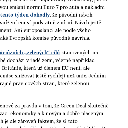
novou emisní normu Euro 7 pro auta a nákladní
 tento týden dohodly
, že původní návrh
nížení emisí podstatně zmírní. Návrh ještě
ment. Ani europoslanci ale podle všeho
 jaké Evropská komise původně navrhla.
ciózních „zelených“ cílů
stanovených na
bě dochází v řadě zemí, včetně například
Británie, která už členem EU není, ale
emise snižovat ještě rychleji než unie. Jedním
rajně pravicových stran, které zelenou
yenové za pravdu v tom, že Green Deal skutečně
izaci ekonomiky a k novým a dobře placeným
 je ale zároveň faktem, že si tato