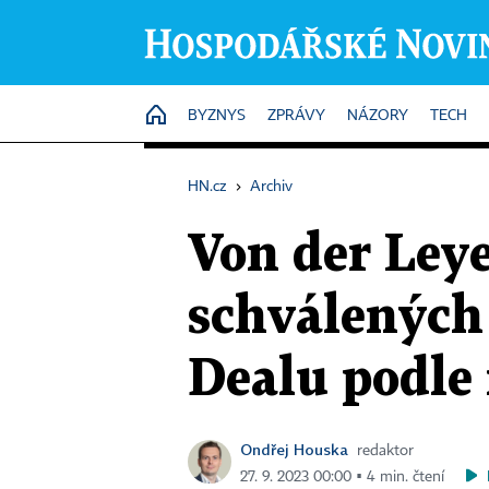
HOME
BYZNYS
ZPRÁVY
NÁZORY
TECH
HN.cz
›
Archiv
Von der Ley
schválených
Dealu podle 
Ondřej Houska
redaktor
27. 9. 2023 00:00 ▪ 4 min. čtení