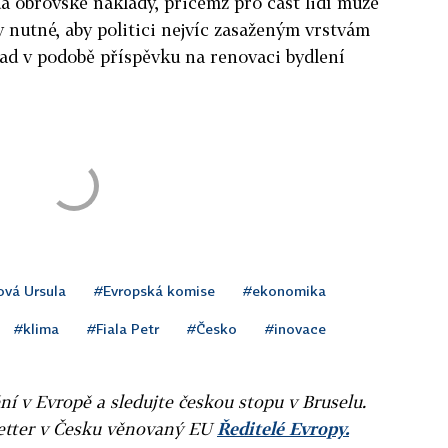
 obrovské náklady, přičemž pro část lidí může
y nutné, aby politici nejvíc zasaženým vrstvám
ad v podobě příspěvku na renovaci bydlení
ová Ursula
#Evropská komise
#ekonomika
#klima
#Fiala Petr
#Česko
#inovace
ní v Evropě a sledujte českou stopu v Bruselu.
letter v Česku věnovaný EU
Ředitelé Evropy.