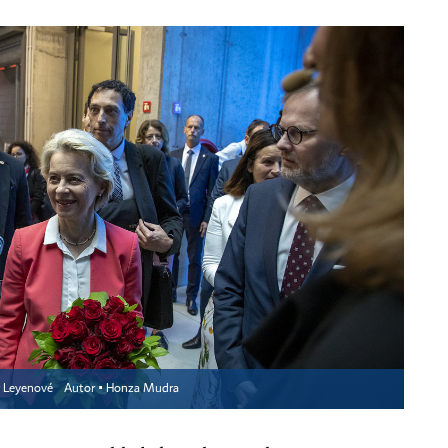
er Leyenové
Autor ▪
Honza Mudra