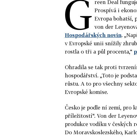
G
reen Deal funguje
Prospívá i ekono
Evropa bohatší, 
von der Leyenov
Hospodářských novin
. „Nap
v Evropské unii snížily zhru
rostla o tři a půl procenta,“
p
Ohradila se tak proti tvrzen
hospodářství. „Toto je podsta
růstu. A to pro všechny sekt
Evropské komise.
Česko je podle ní zemí, pro 
příležitostí“. Von der Leyeno
produkce vodíku v českých reg
Do Moravskoslezského, Karlo