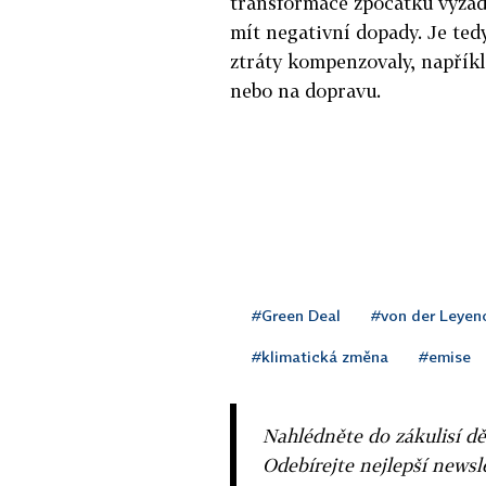
transformace zpočátku vyžádá
mít negativní dopady. Je ted
ztráty kompenzovaly, napříkl
nebo na dopravu.
#Green Deal
#von der Leyen
#klimatická změna
#emise
Nahlédněte do zákulisí dě
Odebírejte nejlepší news