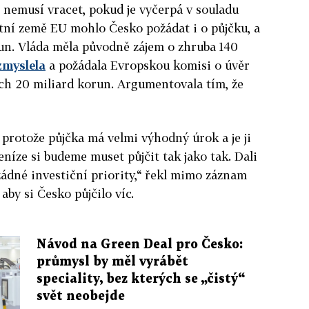
 nemusí vracet, pokud je vyčerpá v souladu
atní země EU mohlo Česko požádat i o půjčku, a
run. Vláda měla původně zájem o zhruba 140
zmyslela
a požádala Evropskou komisi o úvěr
ých 20 miliard korun. Argumentovala tím, že
, protože půjčka má velmi výhodný úrok a je ji
eníze si budeme muset půjčit tak jako tak. Dali
ádné investiční priority,“ řekl mimo záznam
 aby si Česko půjčilo víc.
Návod na Green Deal pro Česko:
průmysl by měl vyrábět
speciality, bez kterých se „čistý“
svět neobejde