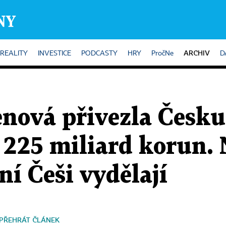
ARCHIV
REALITY
INVESTICE
PODCASTY
HRY
PročNe
D
enová přivezla Česku
 225 miliard korun.
ní Češi vydělají
PŘEHRÁT ČLÁNEK