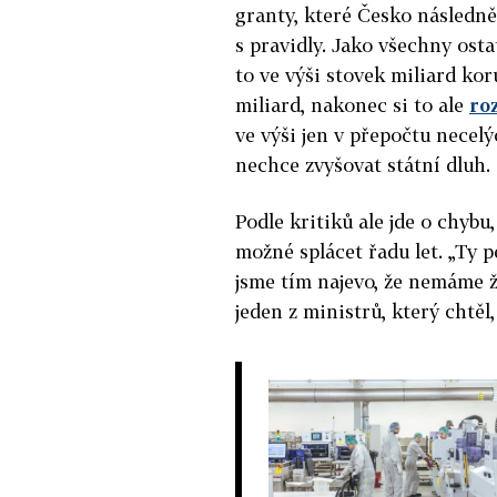
granty, které Česko následně
s pravidly. Jako všechny ost
to ve výši stovek miliard ko
miliard, nakonec si to ale
ro
ve výši jen v přepočtu necel
nechce zvyšovat státní dluh.
Podle kritiků ale jde o chybu
možné splácet řadu let. „Ty p
jsme tím najevo, že nemáme ž
jeden z ministrů, který chtěl,