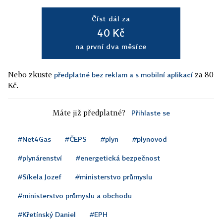
Číst dál za
40 Kč
na první dva měsíce
Nebo zkuste
za 80
předplatné bez reklam a s mobilní aplikací
Kč.
Máte již předplatné?
Přihlaste se
#Net4Gas
#ČEPS
#plyn
#plynovod
#plynárenství
#energetická bezpečnost
#Síkela Jozef
#ministerstvo průmyslu
#ministerstvo průmyslu a obchodu
#Křetínský Daniel
#EPH