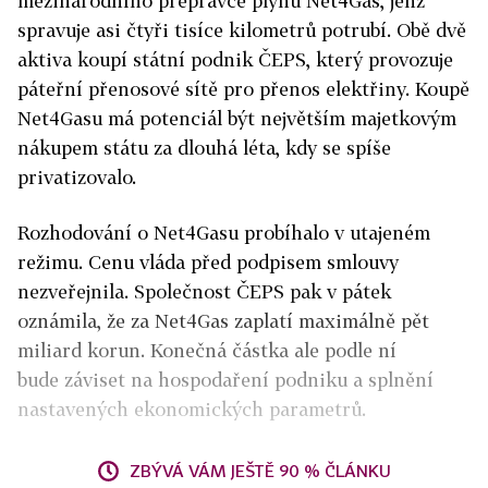
mezinárodního přepravce plynu Net4Gas, jenž
spravuje asi čtyři tisíce kilometrů potrubí. Obě dvě
aktiva koupí státní podnik ČEPS, který provozuje
páteřní přenosové sítě pro přenos elektřiny. Koupě
Net4Gasu má potenciál být největším majetkovým
nákupem státu za dlouhá léta, kdy se spíše
privatizovalo.
Rozhodování o Net4Gasu probíhalo v utajeném
režimu. Cenu vláda před podpisem smlouvy
nezveřejnila. Společnost ČEPS pak v pátek
oznámila, že za Net4Gas zaplatí
maximálně pět
miliard korun. Konečná částka ale podle ní
bude
záviset na hospodaření podniku a splnění
nastavených ekonomických parametrů.
ZBÝVÁ VÁM JEŠTĚ 90 % ČLÁNKU