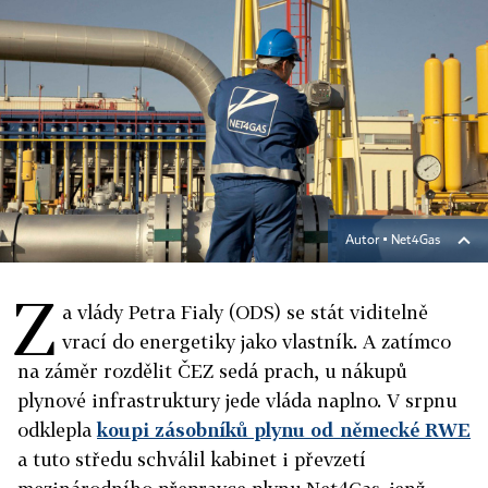
Autor ▪
Net4Gas
Z
a vlády Petra Fialy (ODS) se stát viditelně
vrací do energetiky jako vlastník. A zatímco
na záměr rozdělit ČEZ sedá prach, u nákupů
plynové infrastruktury jede vláda naplno. V srpnu
odklepla
koupi zásobníků plynu od německé RWE
a tuto středu schválil kabinet i převzetí