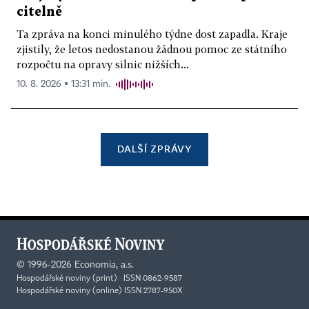
citelně
Ta zpráva na konci minulého týdne dost zapadla. Kraje
zjistily, že letos nedostanou žádnou pomoc ze státního
rozpočtu na opravy silnic nižších...
10. 8. 2026 ▪ 13:31 min.
DALŠÍ ZPRÁVY
©
1996-2026
Economia, a.s.
Hospodářské noviny (print) ISSN 0862-9587
Hospodářské noviny (online) ISSN 2787-950X