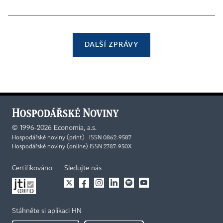
DALŠÍ ZPRÁVY
©
1996-2026
Economia, a.s.
Hospodářské noviny (print) ISSN 0862-9587
Hospodářské noviny (online) ISSN 2787-950X
Certifikováno
Sledujte nás
Stáhněte si aplikaci HN