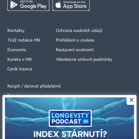
Kontakty
Ochrana osobních údajů
Tiráž redakce HN
Prohlášení o cookies
Economia
Nastavení soukromí
Kariéra v HN
Všeobecné smluvní podmínky
Ceník inzerce
Koupit / darovat předplatné
Eventy
×
Newslettery
RSS kanály
Autorská práva vykonává vydavatel. Bez písemného svolení vydavatele je