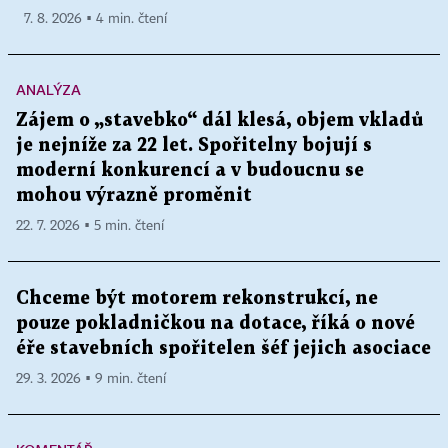
7. 8. 2026 ▪ 4 min. čtení
ANALÝZA
Zájem o „stavebko“ dál klesá, objem vkladů
je nejníže za 22 let. Spořitelny bojují s
moderní konkurencí a v budoucnu se
mohou výrazně proměnit
22. 7. 2026 ▪ 5 min. čtení
Chceme být motorem rekonstrukcí, ne
pouze pokladničkou na dotace, říká o nové
éře stavebních spořitelen šéf jejich asociace
29. 3. 2026 ▪ 9 min. čtení