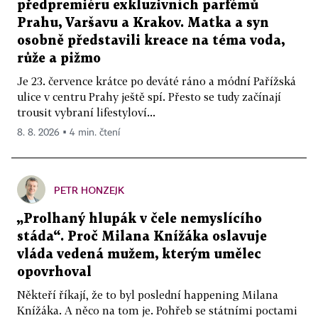
předpremiéru exkluzivních parfémů
Prahu, Varšavu a Krakov. Matka a syn
osobně představili kreace na téma voda,
růže a pižmo
Je 23. července krátce po deváté ráno a módní Pařížská
ulice v centru Prahy ještě spí. Přesto se tudy začínají
trousit vybraní lifestyloví...
8. 8. 2026 ▪ 4 min. čtení
PETR HONZEJK
„Prolhaný hlupák v čele nemyslícího
stáda“. Proč Milana Knížáka oslavuje
vláda vedená mužem, kterým umělec
opovrhoval
Někteří říkají, že to byl poslední happening Milana
Knížáka. A něco na tom je. Pohřeb se státními poctami