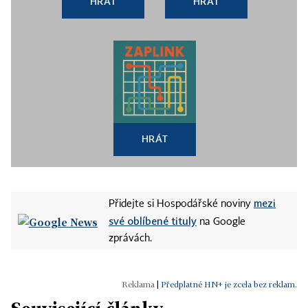
HRÁT
HRÁT
HRÁT
mezi
Přidejte si Hospodářské noviny
své oblíbené tituly
na Google
zprávách.
|
Předplatné HN+ je zcela bez reklam.