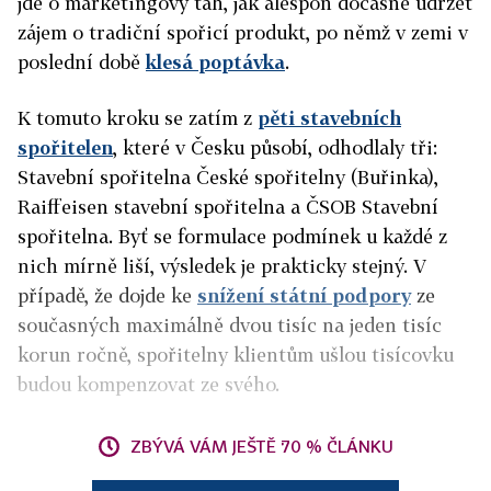
jde o marketingový tah, jak alespoň dočasně udržet
zájem o tradiční spořicí produkt, po němž v zemi v
poslední době
klesá poptávka
.
K tomuto kroku se zatím z
pěti stavebních
spořitelen
, které v Česku působí, odhodlaly tři:
Stavební spořitelna České spořitelny (Buřinka),
Raiffeisen stavební spořitelna a ČSOB Stavební
spořitelna. Byť se formulace podmínek u každé z
nich mírně liší, výsledek je prakticky stejný. V
případě, že dojde ke
snížení státní podpory
ze
současných maximálně dvou tisíc na jeden tisíc
korun ročně, spořitelny klientům ušlou tisícovku
budou kompenzovat ze svého.
ZBÝVÁ VÁM JEŠTĚ 70 % ČLÁNKU