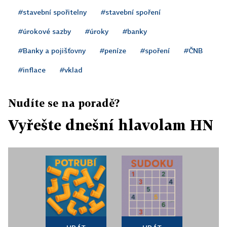
#stavební spořitelny
#stavební spoření
#úrokové sazby
#úroky
#banky
#Banky a pojišťovny
#peníze
#spoření
#ČNB
#inflace
#vklad
Nudíte se na poradě?
Vyřešte dnešní hlavolam HN