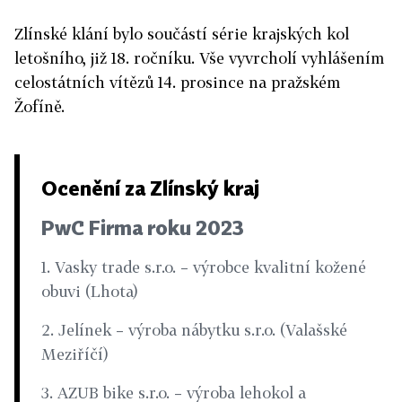
Zlínské klání bylo součástí série krajských kol
letošního, již 18. ročníku. Vše vyvrcholí vyhlášením
celostátních vítězů 14. prosince na pražském
Žofíně.
Ocenění za Zlínský kraj
PwC Firma roku 2023
1. Vasky trade s.r.o. – výrobce kvalitní kožené
obuvi (Lhota)
2. Jelínek – výroba nábytku s.r.o. (Valašské
Meziříčí)
3. AZUB bike s.r.o. – výroba lehokol a