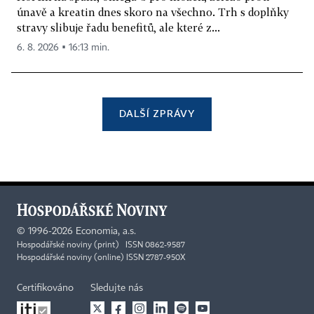
únavě a kreatin dnes skoro na všechno. Trh s doplňky
stravy slibuje řadu benefitů, ale které z...
6. 8. 2026 ▪ 16:13 min.
DALŠÍ ZPRÁVY
©
1996-2026
Economia, a.s.
Hospodářské noviny (print) ISSN 0862-9587
Hospodářské noviny (online) ISSN 2787-950X
Certifikováno
Sledujte nás