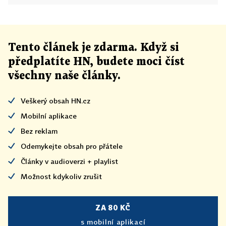
Tento článek
je
zdarma. Když si
předplatíte HN, budete moci číst
všechny naše články
.
Veškerý obsah HN.cz
Mobilní aplikace
Bez reklam
Odemykejte obsah pro přátele
Články v audioverzi + playlist
Možnost kdykoliv zrušit
ZA 80 KČ
s mobilní aplikací