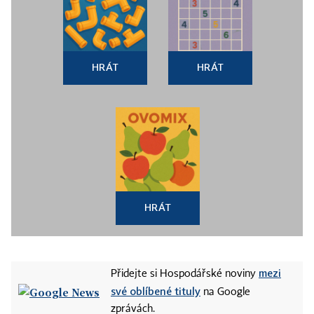
HRÁT
HRÁT
HRÁT
mezi
Přidejte si Hospodářské noviny
své oblíbené tituly
na Google
zprávách.