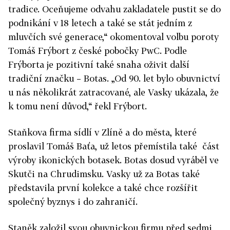
tradice. Oceňujeme odvahu zakladatele pustit se do
podnikání v 18 letech a také se stát jedním z
mluvčích své generace,“ okomentoval volbu poroty
Tomáš Frýbort z české pobočky PwC. Podle
Frýborta je pozitivní také snaha oživit další
tradiční značku – Botas. „Od 90. let bylo obuvnictví
u nás několikrát zatracované, ale Vasky ukázala, že
k tomu není důvod,“ řekl Frýbort.
Staňkova firma sídlí v Zlíně a do města, které
proslavil Tomáš Baťa, už letos přemístila také část
výroby ikonických botasek. Botas dosud vyráběl ve
Skutči na Chrudimsku. Vasky už za Botas také
představila první kolekce a také chce rozšířit
společný byznys i do zahraničí.
Staněk založil svou obuvnickou firmu před sedmi