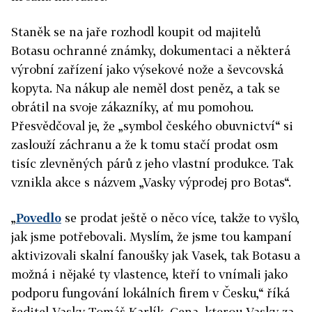
Staněk se na jaře rozhodl koupit od majitelů
Botasu ochranné známky, dokumentaci a některá
výrobní zařízení jako výsekové nože a ševcovská
kopyta. Na nákup ale neměl dost peněz, a tak se
obrátil na svoje zákazníky, ať mu pomohou.
Přesvědčoval je, že „symbol českého obuvnictví“ si
zaslouží záchranu a že k tomu stačí prodat osm
tisíc zlevněných párů z jeho vlastní produkce. Tak
vznikla akce s názvem „Vasky výprodej pro Botas“.
„
Povedlo
se prodat ještě o něco více, takže to vyšlo,
jak jsme potřebovali. Myslím, že jsme tou kampaní
aktivizovali skalní fanoušky jak Vasek, tak Botasu a
možná i nějaké ty vlastence, kteří to vnímali jako
podporu fungování lokálních firem v Česku,“ říká
ředitel Vasky Tomáš Karlík. Cena, kterou Vasky za