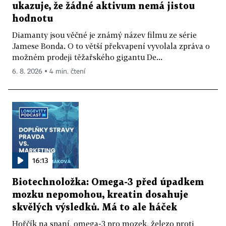
ukazuje, že žádné aktivum nemá jistou
hodnotu
Diamanty jsou věčné je známý název filmu ze série
Jamese Bonda. O to větší překvapení vyvolala zpráva o
možném prodeji těžařského gigantu De...
6. 8. 2026 ▪ 4 min. čtení
16:13
Biotechnoložka: Omega-3 před úpadkem
mozku nepomohou, kreatin dosahuje
skvělých výsledků. Má to ale háček
Hořčík na spaní, omega-3 pro mozek, železo proti