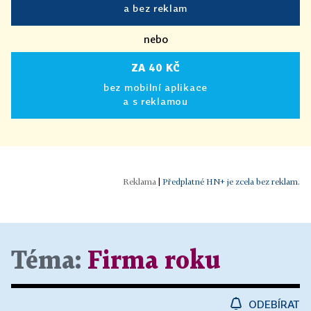
a bez reklam
nebo
ZA 40 KČ
bez mobilní aplikace
a s reklamou
|
Předplatné HN+ je zcela bez reklam.
Téma:
Firma roku
ODEBÍRAT