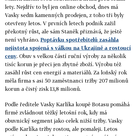
lety. Nejdřív to byl jen online obchod, dnes má
Vasky sedm kamenných prodejen, z toho tři byly
otevřeny letos. V prvních letech podnik zažil
překotný růst, ale sám Staněk přiznává, že ještě
není vyhráno.
Poptávku spotřebitelů zasáhla
nejistota spojená s válkou na Ukrajině a rostoucí
ceny
. Obuv s velkou částí ruční výroby za několik
tisíc korun je přeci jen zbytné zboží. Výrobu též
zasáhl růst cen energií a materiálů. Za loňský rok
měla firma s asi 50 zaměstnanci tržby 207 milionů
korun a čistý zisk 13,8 milionů.
Podle ředitele Vasky Karlíka koupě Botasu pomáhá
firmě zvládnout těžký letošní rok, kdy má
obuvnický segment jako celek nižší tržby. Vasky
podle Karlíka tržby rostou, ale pomaleji. Letos