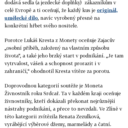
dodává sedla (a jezdecké doplňky) zákazníkům v
celé Evropě a ti oceňují, že každý kus je
originál,
umělecké dílo
, navíc vyrobený přesně na
konkrétní hřbet svého nositele.
Porotce Lukáš Kresta z Monety oceňuje Zajacův
„osobní příběh, založený na vlastním způsobu
života“, a také jeho brzký start v podnikání. „Je tam
vytrvalost, vášeň a schopnost prorazit i v
zahraničí,“ ohodnotil Kresta vítěze za porotu.
Doprovodnou kategorií soutěže je Moneta
Živnostník roku Srdcař. Ta v každém kraji oceňuje
živnostníky, kteří dokázali překonat nejrůznější
nástrahy podnikání, a přece to nevzdali. Ve Zlíně v
této kategorii zvítězila Renata Zezulková,
vyrábějící výběrové džemy, marmelády a čatní.