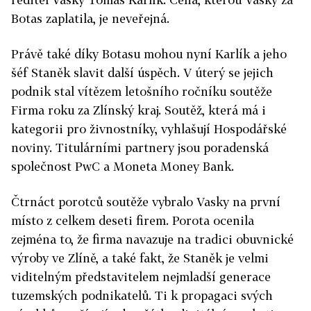
Botas zaplatila, je neveřejná.
Právě také díky Botasu mohou nyní Karlík a jeho
šéf Staněk slavit další úspěch. V úterý se jejich
podnik stal vítězem letošního ročníku soutěže
Firma roku za Zlínský kraj. Soutěž, která má i
kategorii pro živnostníky, vyhlašují Hospodářské
noviny. Titulárními partnery jsou poradenská
společnost PwC a Moneta Money Bank.
Čtrnáct porotců soutěže vybralo Vasky na první
místo z celkem deseti firem. Porota ocenila
zejména to, že firma navazuje na tradici obuvnické
výroby ve Zlíně, a také fakt, že Staněk je velmi
viditelným představitelem nejmladší generace
tuzemských podnikatelů. Ti k propagaci svých