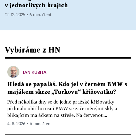
v jednotlivých krajích
12. 12. 2025 ▪ 6 min. čtení
Vybíráme z HN
JAN KUBITA
Hledá se papaláš. Kdo jel v černém BMW s
majákem skrze „Turkovu“ křižovatku?
Před několika dny se do jedné pražské křižovatky
přihnalo obří luxusní BMW se začerněnými skly a
blikajícím majáčkem na střeše. Na červenou...
4. 8. 2026 ▪ 6 min. čtení