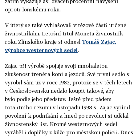
zatím vykazuje asi dvacetiprocentní navýšení
oproti loňskému roku.
V úterý se také vyhlašovali vítězové části určené
živnostníkům. Letošní titul Moneta Živnostník
roku Zlínského kraje si odnesl
Tomáš Zajac,
výrobce westernových sedel
.
Zajac při výrobě spojuje svoji mnohaletou
zkušenost trenéra koní a jezdců. Své první sedlo si
vyrobil sám už v roce 1983, protože se v těch letech
v Československu nedalo koupit takové, aby
bylo podle jeho představ. Ještě před pádem
totalitního režimu v listopadu 1998 si Zajac vyřídil
povolení k podnikání a hned po revoluci si udělal
živnostenský list. Kromě westernových sedel
vyráběl i doplňky z kůže pro městskou policii. Dnes