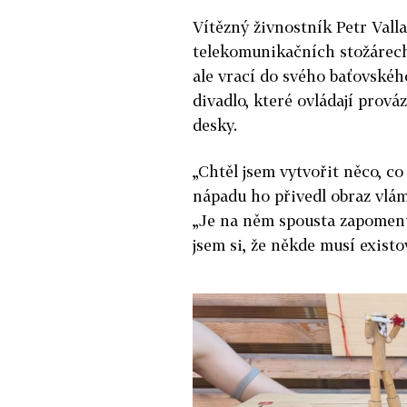
Vítězný živnostník Petr Valla 
telekomunikačních stožárech
ale vrací do svého baťovskéh
divadlo, které ovládají prov
desky.
„Chtěl jsem vytvořit něco, c
nápadu ho přivedl obraz vlá
„Je na něm spousta zapomenut
jsem si, že někde musí existo