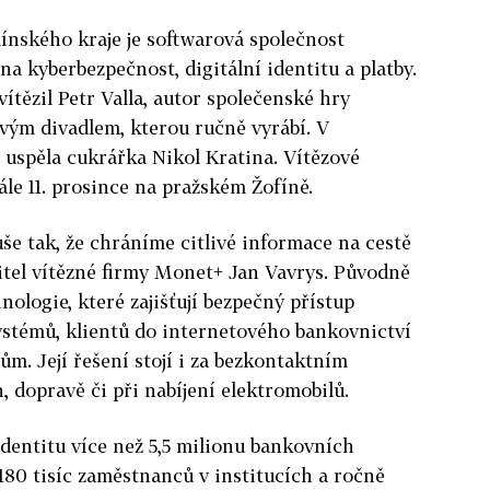
ínského kraje je softwarová společnost
a kyberbezpečnost, digitální identitu a platby.
ítězil Petr Valla, autor společenské hry
vým divadlem, kterou ručně vyrábí. V
 uspěla cukrářka Nikol Kratina. Vítězové
ále 11. prosince na pražském Žofíně.
uše tak, že chráníme citlivé informace na cestě
ditel vítězné firmy Monet+ Jan Vavrys. Původně
hnologie, které zajišťují bezpečný přístup
stémů, klientů do internetového bankovnictví
m. Její řešení stojí i za bezkontaktním
 dopravě či při nabíjení elektromobilů.
identitu více než 5,5 milionu bankovních
o 180 tisíc zaměstnanců v institucích a ročně