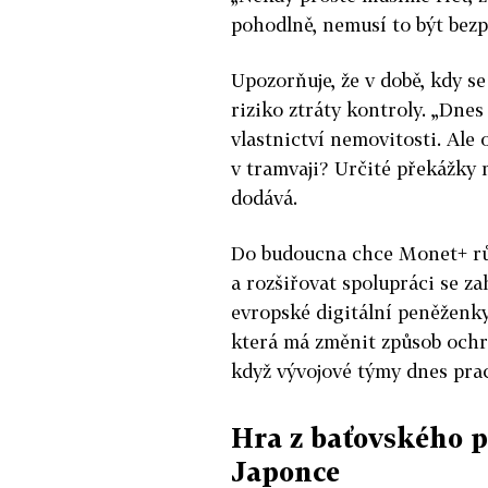
pohodlně, nemusí to být bezp
Upozorňuje, že v době, kdy se
riziko ztráty kontroly. „Dne
vlastnictví nemovitosti. Ale
v tramvaji? Určité překážky 
dodává.
Do budoucna chce Monet+ růs
a rozšiřovat spolupráci se z
evropské digitální peněženk
která má změnit způsob ochra
když vývojové týmy dnes prac
Hra z baťovského 
Japonce