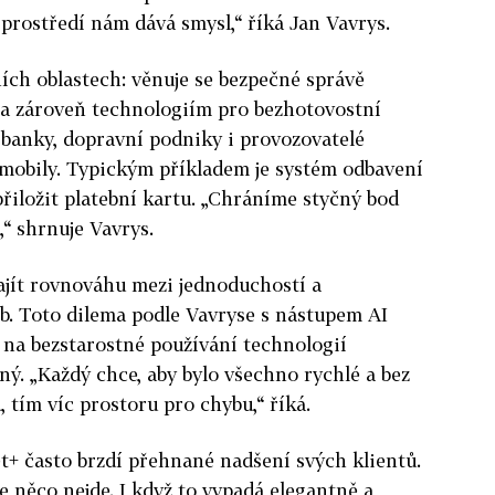
 prostředí nám dává smysl,“ říká Jan Vavrys.
ích oblastech: věnuje se bezpečné správě
ů a zároveň technologiím pro bezhotovostní
í banky, dopravní podniky i provozovatelé
omobily. Typickým příkladem je systém odbavení
přiložit platební kartu. „Chráníme styčný bod
,“ shrnuje Vavrys.
ajít rovnováhu mezi jednoduchostí a
eb. Toto dilema podle Vavryse s nástupem AI
lak na bezstarostné používání technologií
ý. „Každý chce, aby bylo všechno rychlé a bez
 tím víc prostoru pro chybu,“ říká.
t+ často brzdí přehnané nadšení svých klientů.
e něco nejde. I když to vypadá elegantně a