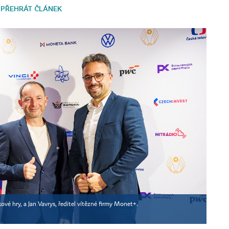
PŘEHRÁT ČLÁNEK
ové hry, a Jan Vavrys, ředitel vítězné firmy Monet+.