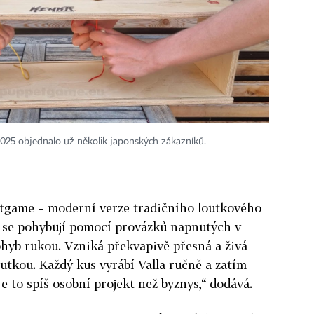
2025 objednalo už několik japonských zákazníků.
tgame – moderní verze tradičního loutkového
ů se pohybují pomocí provázků napnutých v
ohyb rukou. Vzniká překvapivě přesná a živá
utkou. Každý kus vyrábí Valla ručně a zatím
Je to spíš osobní projekt než byznys,“ dodává.