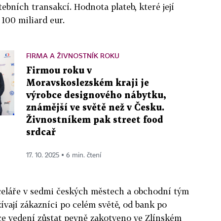
tebních transakcí. Hodnota plateb, které její
 100 miliard eur.
FIRMA A ŽIVNOSTNÍK ROKU
Firmou roku v
Moravskoslezském kraji je
výrobce designového nábytku,
známější ve světě než v Česku.
Živnostníkem pak street food
srdcař
17. 10. 2025 ▪ 6 min. čtení
eláře v sedmi českých městech a obchodní tým
žívají zákazníci po celém světě, od bank po
ce vedení zůstat pevně zakotveno ve Zlínském