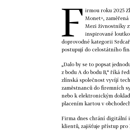
F
irmou roku 2025 Zl
Monet+, zaměřená n
Mezi živnostníky zv
inspirované loutko
doprovodné kategorii Srdcař
postupují do celostátního fin
„Dalo by se to popsat jednod
z bodu A do bodu B,“ říká ře
zlínská společnost vyvíjí tec
zaměstnanců do firemních sy
nebo k elektronickým dokladů
placením kartou v obchodech,
Firma dnes chrání digitální 
klientů, zajišťuje přístup pr