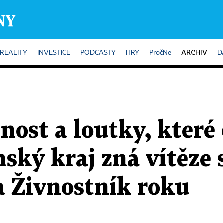
ARCHIV
REALITY
INVESTICE
PODCASTY
HRY
PročNe
D
ost a loutky, které
nský kraj zná vítěze 
a Živnostník roku