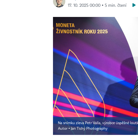
17. 10. 2025 00:00 ▪ 5 min. čtení
Na snímku zleva Petr Valla, výrobce úspěšné loutk
Autor ▪
Jan Tichý Photography