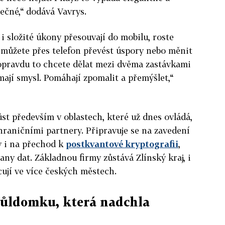
ečné,“ dodává Vavrys.
 i složité úkony přesouvají do mobilu, roste
s můžete přes telefon převést úspory nebo měnit
 opravdu to chcete dělat mezi dvěma zastávkami
mají smysl. Pomáhají zpomalit a přemýšlet,“
t především v oblastech, které už dnes ovládá,
ahraničními partnery. Připravuje se na zavedení
y i na přechod k
postkvantové kryptografii
,
ny dat. Základnou firmy zůstává Zlínský kraj, i
ují ve více českých městech.
půldomku, která nadchla