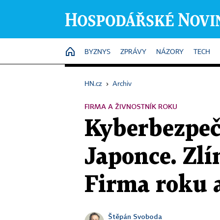
HOME
BYZNYS
ZPRÁVY
NÁZORY
TECH
HN.cz
›
Archiv
FIRMA A ŽIVNOSTNÍK ROKU
Kyberbezpečn
Japonce. Zlí
Firma roku 
Štěpán Svoboda