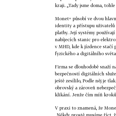
kraji. „Tady jsme doma, tohle
Monet+ působí ve dvou hlavn
identity a přístupu uživatel
platby. Její systémy používaj
nabíjecích stanic pro elektr
v MHD, kde k jízdence stačí 
fyzického a digitálního světa
Firma se dlouhodobě snaží n
bezpečností digitálních služ
ještě zesílilo, Podle něj je t
obrovský a zároveň nebezpečn
klikání. Jenže čím míň kroků,
V praxi to znamená, že Mone
„Někdy prostě musíme říct, ž