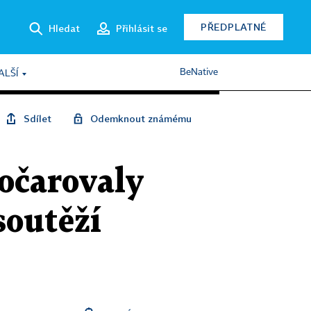
PŘEDPLATNÉ
Hledat
Přihlásit se
BeNative
ALŠÍ
Sdílet
Odemknout známému
 očarovaly
soutěží