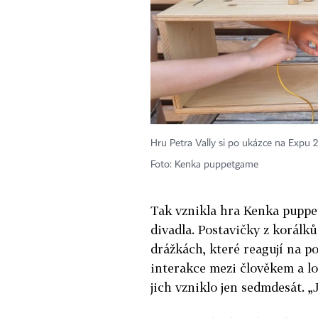
Hru Petra Vally si po ukázce na Expu 
Foto: Kenka puppetgame
Tak vznikla hra Kenka puppe
divadla. P
ostavičky z korálk
drážkách, které reagují na p
interakce mezi člověkem a lo
jich vzniklo jen sedmdesát. „