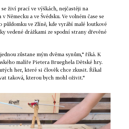
se živí prací ve výškách, nejčastěji na
 v Německu a ve Švédsku. Ve volném čase se
o půldomku ve Zlíně, kde vyrábí malé loutkové
ázky vedené drážkami ze spodní strany dřevěné
o jednou zůstane mým dvěma synům,“ říká. K
mského malíře Pietera Brueghela Dětské hry.
ých her, které si člověk chce zkusit. Říkal
vat taková, kterou bych mohl oživit.“