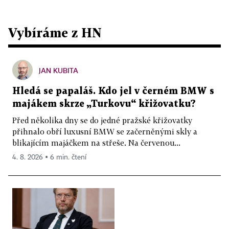
Vybíráme z HN
JAN KUBITA
Hledá se papaláš. Kdo jel v černém BMW s
majákem skrze „Turkovu“ křižovatku?
Před několika dny se do jedné pražské křižovatky
přihnalo obří luxusní BMW se začerněnými skly a
blikajícím majáčkem na střeše. Na červenou...
4. 8. 2026 ▪ 6 min. čtení