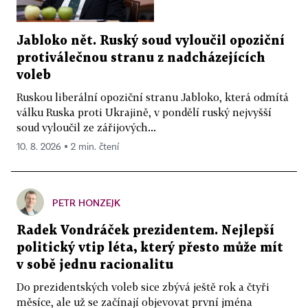
Jabloko nět. Ruský soud vyloučil opoziční
protiválečnou stranu z nadcházejících
voleb
Ruskou liberální opoziční stranu Jabloko, která odmítá
válku Ruska proti Ukrajině, v pondělí ruský nejvyšší
soud vyloučil ze zářijových...
10. 8. 2026 ▪ 2 min. čtení
PETR HONZEJK
Radek Vondráček prezidentem. Nejlepší
politický vtip léta, který přesto může mít
v sobě jednu racionalitu
Do prezidentských voleb sice zbývá ještě rok a čtyři
měsíce, ale už se začínají objevovat první jména