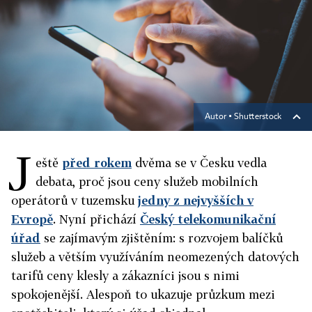
Autor ▪
Shutterstock
J
eště
před rokem
dvěma se v Česku vedla
debata, proč jsou ceny služeb mobilních
operátorů v tuzemsku
jedny z nejvyšších v
Evropě
. Nyní přichází
Český telekomunikační
úřad
se zajímavým zjištěním: s rozvojem balíčků
služeb a větším využíváním neomezených datových
tarifů ceny klesly a zákazníci jsou s nimi
spokojenější. Alespoň to ukazuje průzkum mezi