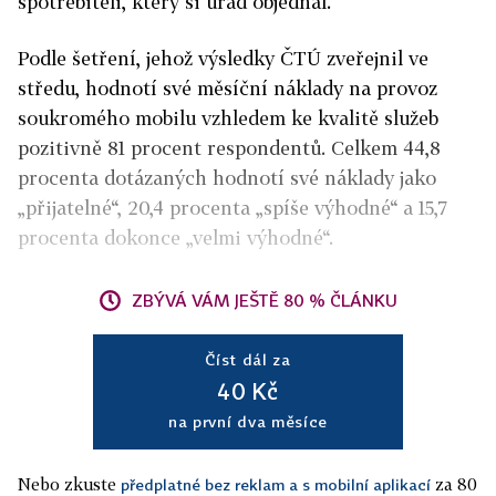
spotřebiteli, který si úřad objednal.
Podle šetření, jehož výsledky ČTÚ zveřejnil ve
středu, hodnotí své měsíční náklady na provoz
soukromého mobilu vzhledem ke kvalitě služeb
pozitivně 81 procent respondentů. Celkem 44,8
procenta dotázaných hodnotí své náklady jako
„přijatelné“, 20,4 procenta „spíše výhodné“ a 15,7
procenta dokonce „velmi výhodné“.
ZBÝVÁ VÁM JEŠTĚ 80 % ČLÁNKU
Číst dál za
40 Kč
na první dva měsíce
Nebo zkuste
za 80
předplatné bez reklam a s mobilní aplikací