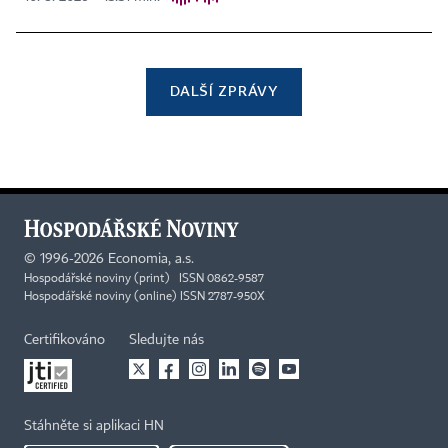
DALŠÍ ZPRÁVY
©
1996-2026
Economia, a.s.
Hospodářské noviny (print) ISSN 0862-9587
Hospodářské noviny (online) ISSN 2787-950X
Certifikováno
Sledujte nás
Stáhněte si aplikaci HN