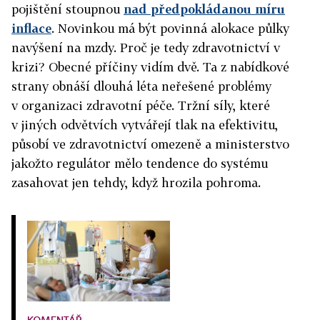
pojištění stoupnou
nad předpokládanou míru
inflace
. Novinkou má být povinná alokace půlky
navýšení na mzdy. Proč je tedy zdravotnictví v
krizi? Obecné příčiny vidím dvě. Ta z nabídkové
strany obnáší dlouhá léta neřešené problémy
v organizaci zdravotní péče. Tržní síly, které
v jiných odvětvích vytvářejí tlak na efektivitu,
působí ve zdravotnictví omezeně a ministerstvo
jakožto regulátor mělo tendence do systému
zasahovat jen tehdy, když hrozila pohroma.
KOMENTÁŘ