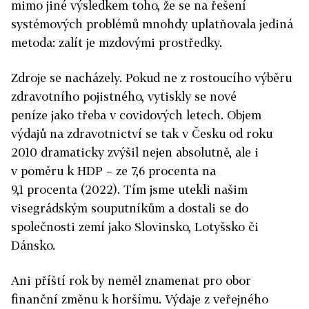
mimo jiné výsledkem toho, že se na řešení
systémových problémů mnohdy uplatňovala jediná
metoda: zalít je mzdovými prostředky.
Zdroje se nacházely. Pokud ne z rostoucího výběru
zdravotního pojistného, vytiskly se nové
peníze jako třeba v covidových letech. Objem
výdajů na zdravotnictví se tak v Česku od roku
2010 dramaticky zvýšil nejen absolutně, ale i
v poměru k HDP – ze 7,6 procenta na
9,1 procenta (2022). Tím jsme utekli našim
visegrádským souputníkům a dostali se do
společnosti zemí jako Slovinsko, Lotyšsko či
Dánsko.
Ani příští rok by neměl znamenat pro obor
finanční změnu k horšímu. Výdaje z veřejného