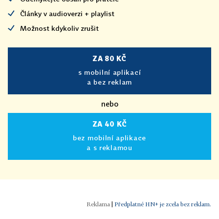
Články v audioverzi + playlist
Možnost kdykoliv zrušit
ZA 80 KČ
s mobilní aplikací
a bez reklam
nebo
ZA 40 KČ
bez mobilní aplikace
a s reklamou
|
Předplatné HN+ je zcela bez reklam.