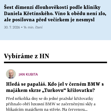
Šest dimenzí dlouhověkosti podle kliniky
Daniela Křetínského. Víno k obědu není zlo,
ale posilovna před večírkem je nesmysl
30. 7. 2026 ▪ 14 min. čtení
Vybíráme z HN
JAN KUBITA
Hledá se papaláš. Kdo jel v černém BMW s
majákem skrze „Turkovu“ křižovatku?
Před několika dny se do jedné pražské křižovatky
přihnalo obří luxusní BMW se začerněnými skly a
blikajícím majáčkem na střeše. Na červenou...