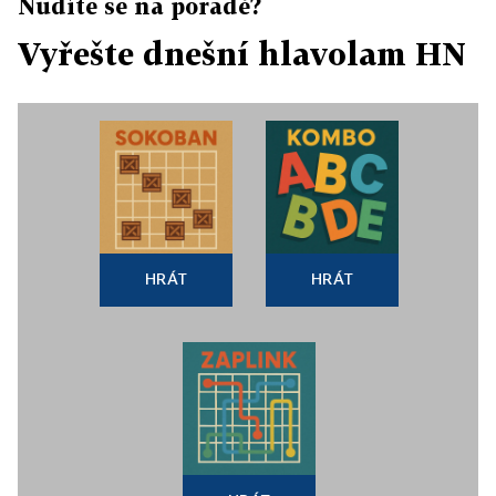
Nudíte se na poradě?
Vyřešte dnešní hlavolam HN
HRÁT
HRÁT