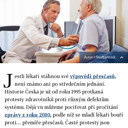
Autor ▪
Shutterstock
J
estli lékaři stáhnou své
výpovědi přesčasů,
není známo ani po středečním jednání.
Historie Česka je už od roku 1995 protkaná
protesty zdravotníků proti různým defektům
systému. Déjà vu můžeme pociťovat při pročítání
zprávy z roku 2010
, podle níž se mladí lékaři bouří
proti… přemíře přesčasů. Časté protesty jsou