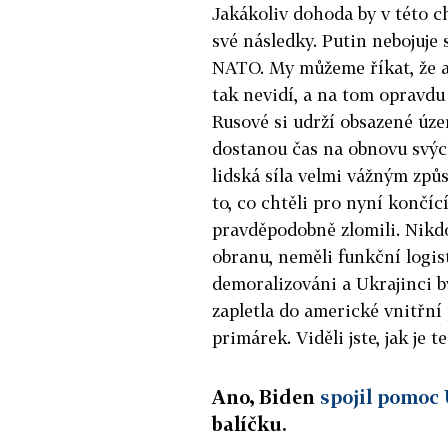
Jakákoliv dohoda by v této c
své následky. Putin nebojuje 
NATO. My můžeme říkat, že al
tak nevidí, a na tom opravdu 
Rusové si udrží obsazené úz
dostanou čas na obnovu svých
lidská síla velmi vážným zp
to, co chtěli pro nyní končíc
pravděpodobně zlomili. Nikdo
obranu, neměli funkční logist
demoralizováni a Ukrajinci by
zapletla do americké vnitřní
primárek. Viděli jste, jak je
Ano, Biden
spojil pomoc 
balíčku.