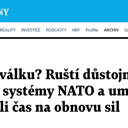
ARCHIV
REALITY
INVESTICE
PODCASTY
HRY
PročNe
D
válku? Ruští důstojn
jí systémy NATO a um
li čas na obnovu sil