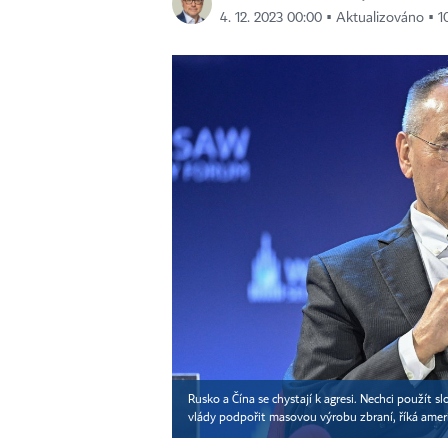
4. 12. 2023 00:00 ▪ Aktualizováno ▪ 10
Rusko a Čína se chystají k agresi. Nechci použít 
vlády podpořit masovou výrobu zbraní, říká ame