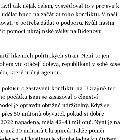
avil tak nějak čelem, vysvětloval to v projevu k
l udělat hned na začátku toho konfliktu. V naší
ovat, je potřeba žádat o podporu. Kvůli našim
it pomocí ukrajinské války na Bidenovu
vnitř hlavních politických stran. Není to jen
hem víc otáčejí doleva, republikáni v sobě zase
ci, které určují agendu.
y pokusu o zastavení konfliktu na Ukrajině teď
o počátku jsem se zasazoval o členství
del je opravdu obtížně udržitelný. Když se
 přes 50 milionů obyvatel, pokud si dobře
 2022 napadena, měla 42–43 milionů. Nyní je na
ě než 30 milionů Ukrajinců. Takže poměr
ederací a Ukrajinou je zhruba jedna ku čtyřem.