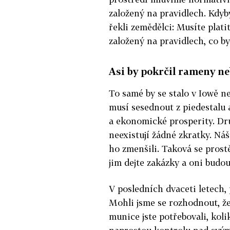
založený na pravidlech. Kdyby
řekli zemědělci: Musíte plat
založený na pravidlech, co b
Asi by pokrčil rameny ne
To samé by se stalo v Iowě ne
musí sesednout z piedestalu 
a ekonomické prosperity. Druh
neexistují žádné zkratky. Náš
ho zmenšili. Taková se prostě
jim dejte zakázky a oni budou
V posledních dvaceti letech, p
Mohli jsme se rozhodnout, že 
munice jste potřebovali, koli