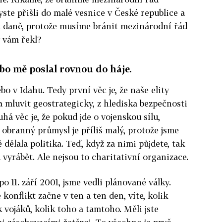
ste přišli do malé vesnice v České republice a
it daně, protože musíme bránit mezinárodní řád
y vám řekl?
bo mě poslal rovnou do háje.
bo v Idahu. Tedy první věc je, že naše elity
a mluvit geostrategicky, z hlediska bezpečnosti
á věc je, že pokud jde o vojenskou sílu,
 obranný průmysl je příliš malý, protože jsme
 dělala politika. Teď, když za nimi půjdete, tak
 vyrábět. Ale nejsou to charitativní organizace.
o 11. září 2001, jsme vedli plánované války.
konflikt začne v ten a ten den, víte, kolik
k vojáků, kolik toho a tamtoho. Měli jste