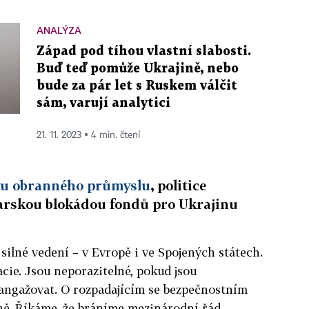
ANALÝZA
Západ pod tíhou vlastní slabosti.
Buď teď pomůže Ukrajině, nebo
bude za pár let s Ruskem válčit
sám, varují analytici
21. 11. 2023 ▪ 4 min. čtení
vu obranného průmyslu
, politice
ďarskou blokádou fondů pro Ukrajinu
 silné vedení – v Evropě i ve Spojených státech.
cie. Jsou neporazitelné, pokud jsou
e angažovat. O rozpadajícím se bezpečnostním
ě. Říkáme, že bráníme mezinárodní řád