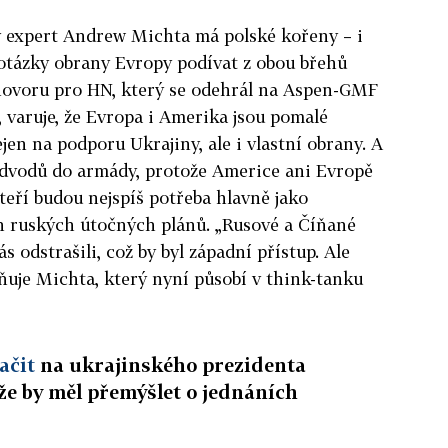
 expert Andrew Michta má polské kořeny – i
otázky obrany Evropy podívat z obou břehů
zhovoru pro HN, který se odehrál na Aspen-GMF
, varuje, že Evropa i Amerika jsou pomalé
ejen na podporu Ukrajiny, ale i vlastní obrany. A
dvodů do armády, protože Americe ani Evropě
teří budou nejspíš potřeba hlavně jako
h ruských útočných plánů. „Rusové a Číňané
ás odstrašili, což by byl západní přístup. Ale
azňuje Michta, který nyní působí v think-tanku
ačit
na ukrajinského prezidenta
že by měl přemýšlet o jednáních