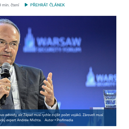
PŘEHRÁT ČLÁNEK
 min. čtení
slovo odvody, ale Západ musí rychle zvýšit počet vojáků. Zároveň musí
rický expert Andrew Michta.
Autor ▪
Profimedia