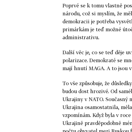
Poprvé se k tomu vlastně post
národu, což si myslím, že mě
demokracii je potřeba vysvětl
primárkám je teď možné útoč
administrativu.
Další věc je, co se teď děje u
polarizace. Demokraté se mno
mají hnutí MAGA. A to jsou vě
To vše způsobuje, že důsledk
budou dost hrozivé. Od saméh
Ukrajiny v NATO. Současný mo
Ukrajina osamostatnila, měla
vzpomínám. Když byla v roce
Ukrajině pravděpodobně mén
počtu obyvatel mezi Ruskou f