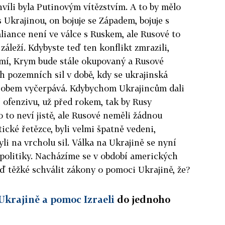
hvíli byla Putinovým vítězstvím. A to by mělo
s Ukrajinou, on bojuje se Západem, bojuje s
iance není ve válce s Ruskem, ale Rusové to
záleží. Kdybyste teď ten konflikt zmrazili,
emí, Krym bude stále okupovaný a Rusové
 pozemních sil v době, kdy se ukrajinská
ůsobem vyčerpává. Kdybychom Ukrajincům dali
í ofenzivu, už před rokem, tak by Rusy
 to neví jistě, ale Rusové neměli žádnou
ické řetězce, byli velmi špatně vedeni,
li na vrcholu sil. Válka na Ukrajině se nyní
 politiky. Nacházíme se v období amerických
 teď těžké schválit zákony o pomoci Ukrajině, že?
Ukrajině a pomoc Izraeli
do jednoho