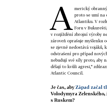
A
merický obranný
proto se umí na 
Atlantiku. V ro
Foru v Bukurešti
v rozjíždění zbrojní výroby n
zároveň oprašuje myšlenku o
se zjevně nedostává vojáků, k
odstrašení pro případ novýc
nebudují své síly proto, aby n
dělají to kvůli agresi,“ zdůr
Atlantic Council.
Je čas, aby
Západ začal tl
Volodymyra Zelenského, 
s Ruskem?