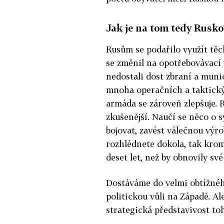
Jak je na tom tedy Rusko
Rusům se podařilo využít tě
se změnil na opotřebovávací v
nedostali dost zbraní a munic
mnoha operačních a taktickýc
armáda se zároveň zlepšuje. R
zkušenější. Naučí se něco o 
bojovat, zavést válečnou výr
rozhlédnete dokola, tak kro
deset let, než by obnovily své
Dostáváme do velmi obtížného
politickou vůli na Západě. Al
strategická představivost t