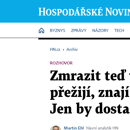
HOME
BYZNYS
ZPRÁVY
NÁZORY
TECH
HN.cz
›
Archiv
ROZHOVOR
Zmrazit teď 
přežijí, zna
Jen by dosta
Martin Ehl
hlavní analytik HN