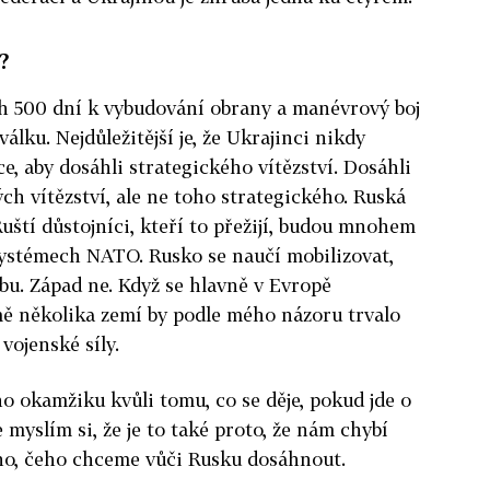
?
ch 500 dní k vybudování obrany a manévrový boj
álku. Nejdůležitější je, že Ukrajinci nikdy
e, aby dosáhli strategického vítězství. Dosáhli
h vítězství, ale ne toho strategického. Ruská
uští důstojníci, kteří to přežijí, budou mnohem
systémech NATO. Rusko se naučí mobilizovat,
obu. Západ ne. Když se hlavně v Evropě
mě několika zemí by podle mého názoru trvalo
 vojenské síly.
 okamžiku kvůli tomu, co se děje, pokud jde o
e myslím si, že je to také proto, že nám chybí
oho, čeho chceme vůči Rusku dosáhnout.