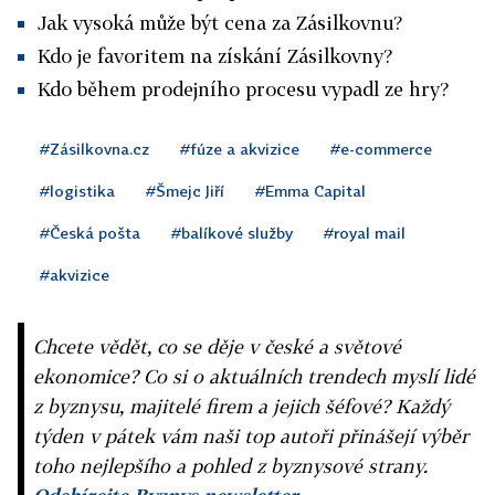
Jak vysoká může být cena za Zásilkovnu?
Kdo je favoritem na získání Zásilkovny?
Kdo během prodejního procesu vypadl ze hry?
#Zásilkovna.cz
#fúze a akvizice
#e-commerce
#logistika
#Šmejc Jiří
#Emma Capital
#Česká pošta
#balíkové služby
#royal mail
#akvizice
Chcete vědět, co se děje v české a světové
ekonomice? Co si o aktuálních trendech myslí lidé
z byznysu, majitelé firem a jejich šéfové? Každý
týden v pátek vám naši top autoři přinášejí výběr
toho nejlepšího a pohled z byznysové strany.