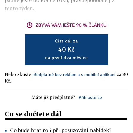
padne ještě do konce roku, pravděpodobně již
tento týden.
ZBÝVÁ VÁM JEŠTĚ 90 % ČLÁNKU
Číst dál za
40 Kč
na první dva měsíce
Nebo zkuste
za 80
předplatné bez reklam a s mobilní aplikací
Kč.
Máte již předplatné?
Přihlaste se
Co se dočtete dál
Co bude hrát roli při posuzování nabídek?