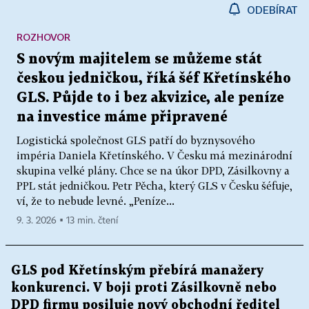
ODEBÍRAT
ROZHOVOR
S novým majitelem se můžeme stát
českou jedničkou, říká šéf Křetínského
GLS. Půjde to i bez akvizice, ale peníze
na investice máme připravené
Logistická společnost GLS patří do byznysového
impéria Daniela Křetínského. V Česku má mezinárodní
skupina velké plány. Chce se na úkor DPD, Zásilkovny a
PPL stát jedničkou. Petr Pěcha, který GLS v Česku šéfuje,
ví, že to nebude levné. „Peníze...
9. 3. 2026 ▪ 13 min. čtení
GLS pod Křetínským přebírá manažery
konkurenci. V boji proti Zásilkovně nebo
DPD firmu posiluje nový obchodní ředitel