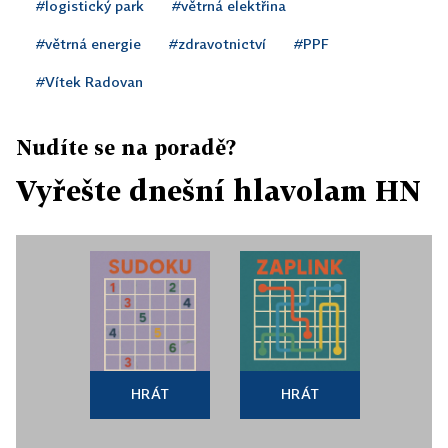
#logistický park
#větrná elektřina
#větrná energie
#zdravotnictví
#PPF
#Vítek Radovan
Nudíte se na poradě?
Vyřešte dnešní hlavolam HN
HRÁT
HRÁT