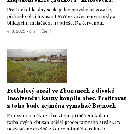
majákem skrze „Turkovu“ křižovatku?
Před několika dny se do jedné pražské křižovatky
přihnalo obří luxusní BMW se začerněnými skly a
blikajícím majáčkem na střeše. Na červenou...
4. 8. 2026 ▪ 6 min. čtení
Fotbalový areál ve Zbuzanech z divoké
insolvenční kauzy koupila obec. Profitovat
z toho bude zejména vymahač Bujnoch
Pomyslnou tečku za barvitým příběhem kolem
fotbalových Zbuzan udělal prodej tamního areálu. Po
nevydařené dražbě z konce minulého roku do...