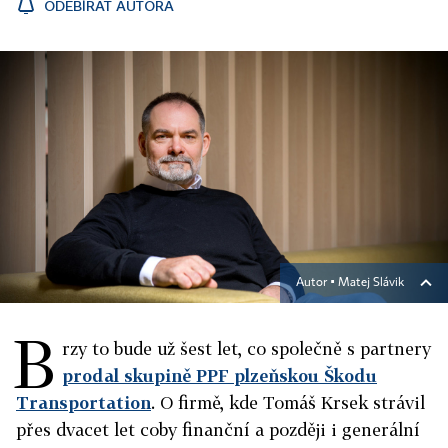
ODEBÍRAT AUTORA
Autor ▪
Matej Slávik
B
rzy to bude už šest let, co společně s partnery
prodal skupině PPF plzeňskou Škodu
Transportation
. O firmě, kde Tomáš Krsek strávil
přes dvacet let coby finanční a později i generální