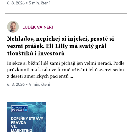
6. 8. 2026 ▪ 5 min. čtení
LUDĚK VAINERT
Nehladov, nepíchej si injekci, prostě si
vezmi prášek. Eli Lilly má svatý grál
tlouštíků i investorů
Injekce si běžní lidé sami píchají jen velmi neradi. Podle
průzkumů má k takové formě užívání léků averzi sedm
z deseti amerických pacientů....
6. 8. 2026 ▪ 4 min. čtení