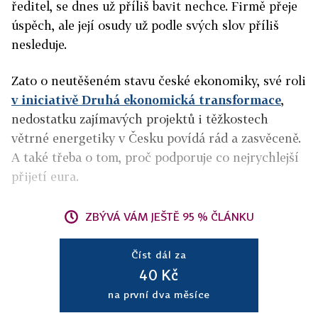
ředitel, se dnes už příliš bavit nechce. Firmě přeje
úspěch, ale její osudy už podle svých slov příliš
nesleduje.
Zato o neutěšeném stavu české ekonomiky, své roli
v iniciativě Druhá ekonomická transformace
,
nedostatku zajímavých projektů i těžkostech
větrné energetiky v Česku povídá rád a zasvěceně.
A také třeba o tom, proč podporuje co nejrychlejší
přijetí eura.
ZBÝVÁ VÁM JEŠTĚ 95 % ČLÁNKU
Číst dál za
40 Kč
na první dva měsíce