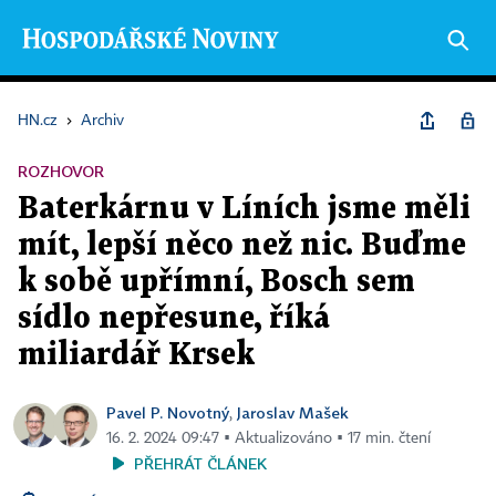
HN.cz
›
Archiv
ROZHOVOR
Baterkárnu v Líních jsme měli
mít, lepší něco než nic. Buďme
k sobě upřímní, Bosch sem
sídlo nepřesune, říká
miliardář Krsek
Pavel P. Novotný
Jaroslav Mašek
,
16. 2. 2024 09:47 ▪ Aktualizováno ▪ 17 min. čtení
PŘEHRÁT ČLÁNEK