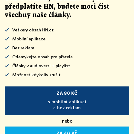
předplatíte HN, budete moci číst
všechny naše články
.
Veškerý obsah HN.cz
Mobilní aplikace
Bez reklam
Odemykejte obsah pro přátele
Články v audioverzi + playlist
Možnost kdykoliv zrušit
ZA 80 KČ
s mobilní aplikací
a bez reklam
nebo
ZA 40 KČ