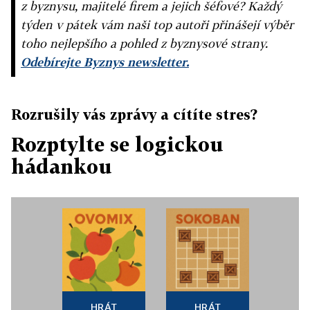
z byznysu, majitelé firem a jejich šéfové? Každý
týden v pátek vám naši top autoři přinášejí výběr
toho nejlepšího a pohled z byznysové strany.
Odebírejte Byznys newsletter.
Rozrušily vás zprávy a cítíte stres?
Rozptylte se logickou
hádankou
HRÁT
HRÁT