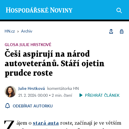
HN.cz
›
Archiv
GLOSA JULIE HRSTKOVÉ
Češi aspirují na národ
autoveteránů. Stáří ojetin
prudce roste
Julie Hrstková
komentátorka HN
PŘEHRÁT ČLÁNEK
21. 2. 2024 00:00 ▪ 2 min. čtení
ODEBÍRAT AUTORKU
Z
ájem o
stará auta
roste, začínají je ve větším