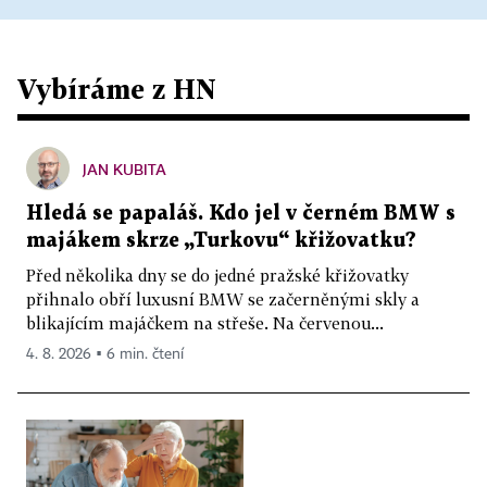
Vybíráme z HN
JAN KUBITA
Hledá se papaláš. Kdo jel v černém BMW s
majákem skrze „Turkovu“ křižovatku?
Před několika dny se do jedné pražské křižovatky
přihnalo obří luxusní BMW se začerněnými skly a
blikajícím majáčkem na střeše. Na červenou...
4. 8. 2026 ▪ 6 min. čtení