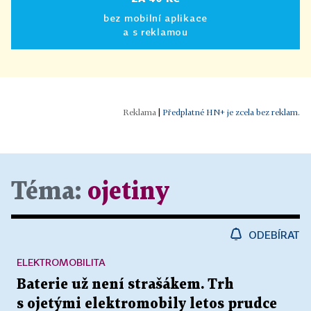
bez mobilní aplikace
a s reklamou
|
Předplatné HN+ je zcela bez reklam.
Téma:
ojetiny
ODEBÍRAT
ELEKTROMOBILITA
Baterie už není strašákem. Trh
s ojetými elektromobily letos prudce