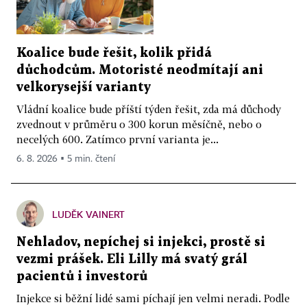
Koalice bude řešit, kolik přidá
důchodcům. Motoristé neodmítají ani
velkorysejší varianty
Vládní koalice bude příští týden řešit, zda má důchody
zvednout v průměru o 300 korun měsíčně, nebo o
necelých 600. Zatímco první varianta je...
6. 8. 2026 ▪ 5 min. čtení
LUDĚK VAINERT
Nehladov, nepíchej si injekci, prostě si
vezmi prášek. Eli Lilly má svatý grál
pacientů i investorů
Injekce si běžní lidé sami píchají jen velmi neradi. Podle