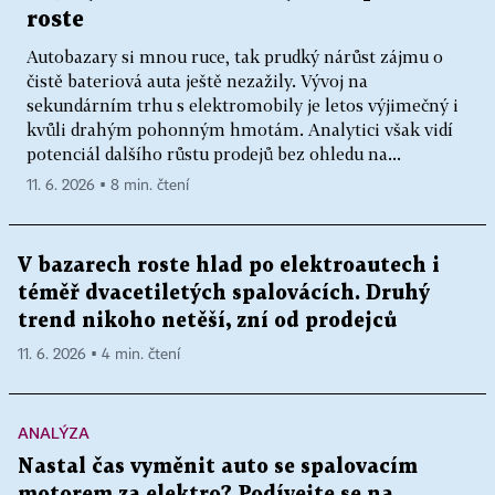
roste
Autobazary si mnou ruce, tak prudký nárůst zájmu o
čistě bateriová auta ještě nezažily. Vývoj na
sekundárním trhu s elektromobily je letos výjimečný i
kvůli drahým pohonným hmotám. Analytici však vidí
potenciál dalšího růstu prodejů bez ohledu na...
11. 6. 2026 ▪ 8 min. čtení
V bazarech roste hlad po elektroautech i
téměř dvacetiletých spalovácích. Druhý
trend nikoho netěší, zní od prodejců
11. 6. 2026 ▪ 4 min. čtení
ANALÝZA
Nastal čas vyměnit auto se spalovacím
motorem za elektro? Podívejte se na