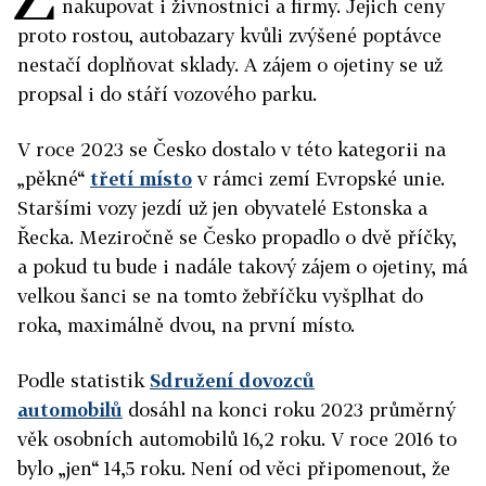
nakupovat i živnostníci a firmy. Jejich ceny
proto rostou, autobazary kvůli zvýšené poptávce
nestačí doplňovat sklady. A zájem o ojetiny se už
propsal i do stáří vozového parku.
V roce 2023 se Česko dostalo v této kategorii na
„pěkné“
třetí místo
v rámci zemí Evropské unie.
Staršími vozy jezdí už jen obyvatelé Estonska a
Řecka. Meziročně se Česko propadlo o dvě příčky,
a pokud tu bude i nadále takový zájem o ojetiny, má
velkou šanci se na tomto žebříčku vyšplhat do
roka, maximálně dvou, na první místo.
Podle statistik
Sdružení dovozců
automobilů
dosáhl na konci roku 2023 průměrný
věk osobních automobilů 16,2 roku. V roce 2016 to
bylo „jen“ 14,5 roku. Není od věci připomenout, že