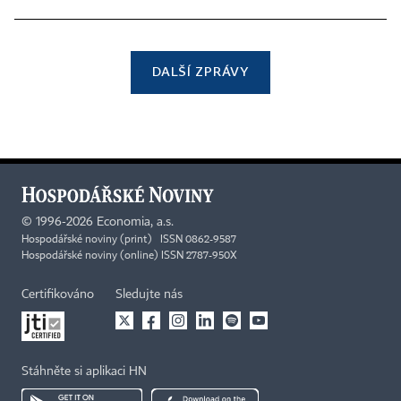
DALŠÍ ZPRÁVY
©
1996-2026
Economia, a.s.
Hospodářské noviny (print) ISSN 0862-9587
Hospodářské noviny (online) ISSN 2787-950X
Certifikováno
Sledujte nás
Stáhněte si aplikaci HN