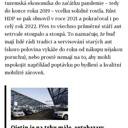
tuzemská ekonomika do začátku pandemie – tedy
do konce roku 2019 – vcelku solidně rostla. Růst
HDP se pak obnovil v roce 2021 a pokračoval i po
celý rok 2022. Přes to všechno průměrné stáří aut
setrvale stoupalo a stoupá. To naznačuje, že buď
mají lidé rádi tradici a servisování starých aut
(skoro polovina vykáže do roku od nákupu nějakou
poruchu), nebo prostě nemají na to, aby mohli
uspokojit například poptávku po bydlení a kvalitní
mobilitě zároveň.
Ojetin je na trhu málo, autobazary