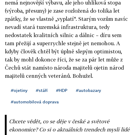
nemá nejnovější výbavu, ale jeho uhlíková stopa
(výroba, přesuny) je zase rozložená do tolika let
zpátky, že se vlastně „vyplatí“. Starým vozům navíc
nevadí stará tuzemská infrastruktura, tedy
nedostatek kvalitních silnic a dálnic – díru sem
tam přežijí a superrychle stejně jet nemohou. A
kdyby člověk chtěl být úplně slepým optimistou,
tak by mohl dokonce říci, že se za pár let může z
Čechů stát namísto národa majitelů ojetin národ
majitelů cenných veteránů. Bohužel.
#ojetiny
#stáří
#HDP
#autobazary
#automobilová doprava
Chcete vědět, co se děje v české a světové
ekonomice? Co si o aktuálních trendech myslí lidé