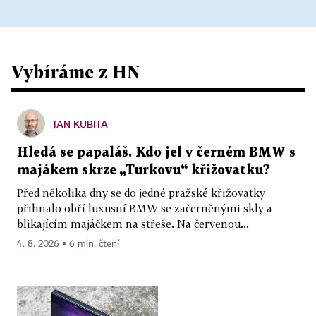
Vybíráme z HN
JAN KUBITA
Hledá se papaláš. Kdo jel v černém BMW s
majákem skrze „Turkovu“ křižovatku?
Před několika dny se do jedné pražské křižovatky
přihnalo obří luxusní BMW se začerněnými skly a
blikajícím majáčkem na střeše. Na červenou...
4. 8. 2026 ▪ 6 min. čtení