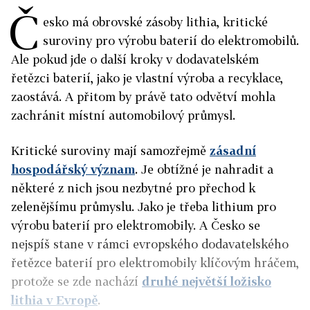
Č
esko má obrovské zásoby lithia, kritické
suroviny pro výrobu baterií do elektromobilů.
Ale pokud jde o další kroky v dodavatelském
řetězci baterií, jako je vlastní výroba a recyklace,
zaostává. A přitom by právě tato odvětví mohla
zachránit místní automobilový průmysl.
Kritické suroviny mají samozřejmě
zásadní
hospodářský význam
. Je obtížné je nahradit a
některé z nich jsou nezbytné pro přechod k
zelenějšímu průmyslu. Jako je třeba lithium pro
výrobu baterií pro elektromobily. A Česko se
nejspíš stane v rámci evropského dodavatelského
řetězce baterií pro elektromobily klíčovým hráčem,
protože se zde nachází
druhé největší ložisko
lithia v Evropě
.