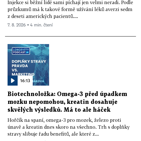
Injekce si běžní lidé sami píchají jen velmi neradi. Podle
průzkumů má k takové formě užívání léků averzi sedm
z deseti amerických pacientů....
7. 8. 2026 ▪ 4 min. čtení
16:13
Biotechnoložka: Omega-3 před úpadkem
mozku nepomohou, kreatin dosahuje
skvělých výsledků. Má to ale háček
Hořčík na spaní, omega-3 pro mozek, železo proti
únavě a kreatin dnes skoro na všechno. Trh s doplňky
stravy slibuje řadu benefitů, ale které z...