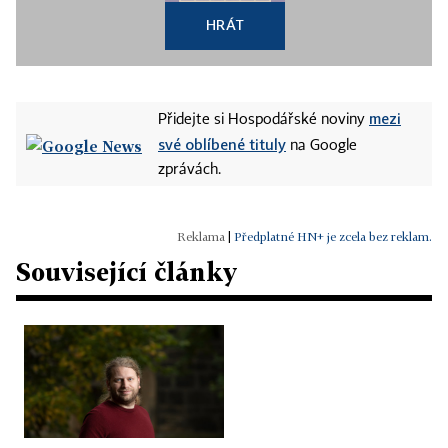
HRÁT
mezi
Přidejte si Hospodářské noviny
své oblíbené tituly
na Google
zprávách.
|
Předplatné HN+ je zcela bez reklam.
Související články