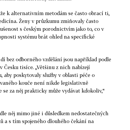
, že k alternativním metodám se často obrací ti,
medicína. Ženy v průzkumu zmiňovaly často
kušenost s českým porodnictvím jako to, co v
pnosti systému brát ohled na specifické
idí bez odborného vzdělání jsou například podle
 Česku tisíce. „Většinu z nich nabízejí
, aby poskytovaly služby v oblasti péče o
zvaného kouče není nikde legislativně
e se za něj prakticky může vydávat kdokoliv,“
odle něj mimo jiné i důsledkem nedostatečných
ů a s tím spojeného dlouhého čekání na