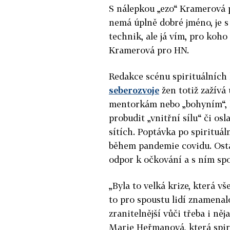
S nálepkou „ezo“ Kramerová 
nemá úplně dobré jméno, je 
technik, ale já vím, pro koho 
Kramerová pro HN.
Redakce scénu spirituálních
seberozvoje
žen totiž zažívá
mentorkám nebo „bohyním“, kt
probudit „vnitřní sílu“ či osl
sítích. Poptávka po spirituá
během pandemie covidu. Ostat
odpor k očkování a s ním spo
„Byla to velká krize, která v
to pro spoustu lidí znamenalo 
zranitelnější vůči třeba i ně
Marie Heřmanová, která spir