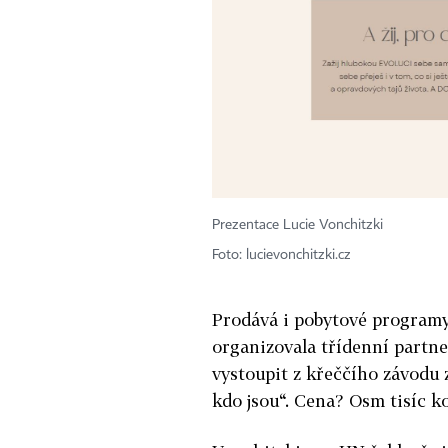
Prezentace Lucie Vonchitzki
Foto: lucievonchitzki.cz
Prodává i pobytové programy
organizovala třídenní partne
vystoupit z křeččího závodu z
kdo jsou“. Cena? Osm tisíc ko