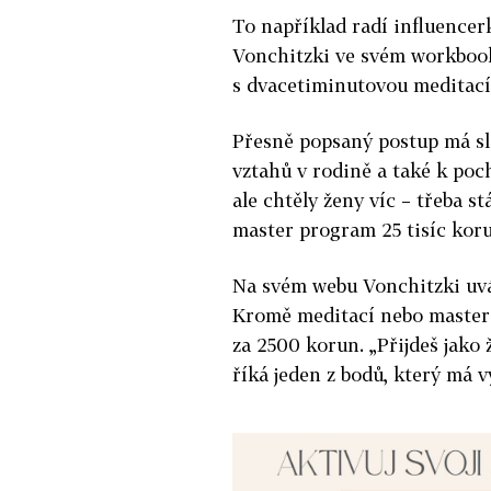
To například radí influencer
Vonchitzki ve svém workbook
s dvacetiminutovou meditací
Přesně popsaný postup má slou
vztahů v rodině a také k poc
ale chtěly ženy víc – třeba st
master program 25 tisíc kor
Na svém webu Vonchitzki uvád
Kromě meditací nebo master 
za 2500 korun. „Přijdeš jako 
říká jeden z bodů, který má v