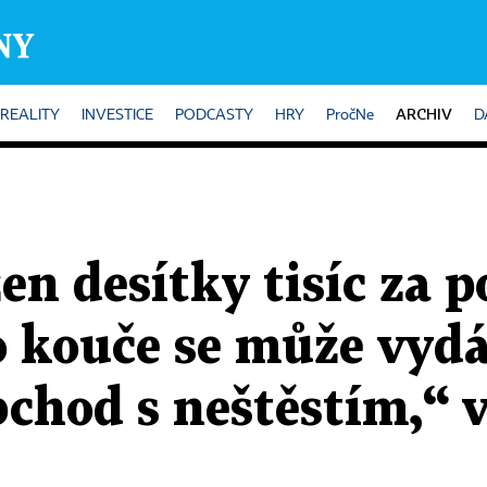
ARCHIV
REALITY
INVESTICE
PODCASTY
HRY
PročNe
D
žen desítky tisíc za 
o kouče se může vydá
obchod s neštěstím,“ 