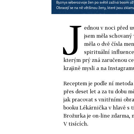
Byznys seberozvoje žen po světě zažívá boom už ně
Obracejí se na ně většinou ženy, které jsou zkl
J
ednou v noci před u
jsem měla schovaný v
měla o dvě čísla men
spirituální influenc
kterým prý zná zaručenou ce
krajině mysli a na Instagramu
Receptem je podle ní metoda
přes deset let a za tu dobu 
jak pracovat s vnitřními obraz
booku Lékárnička v hlavě s tí
Brožurka je on-line zdarma, 
V tisících.