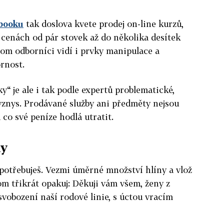
booku
tak doslova kvete prodej on-line kurzů,
 cenách od pár stovek až do několika desítek
tom odborníci vidí i prvky manipulace a
ornost.
“ je ale i tak podle expertů problematické,
byznys. Prodávané služby ani předměty nejsou
 co své peníze hodlá utratit.
ky
o potřebuješ. Vezmi úměrné množství hlíny a vlož
om třikrát opakuj: Děkuji vám všem, ženy z
svobození naší rodové linie, s úctou vracím