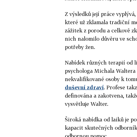
Z výsledků její práce vyplývá
které už zklamala tradiční 
zážitek z porodu a celkově z
nich nalomilo důvěru ve scho
potřeby žen.
Nabídek různých terapií od l
psychologa Michala Waltera v
nekvalifikované osoby k tomu
duševní zdraví
. Profese tak
definována a zakotvena, takž
vysvětluje Walter.
Široká nabídka od laiků je p
kapacit skutečných odborník
odbornou pomoc.