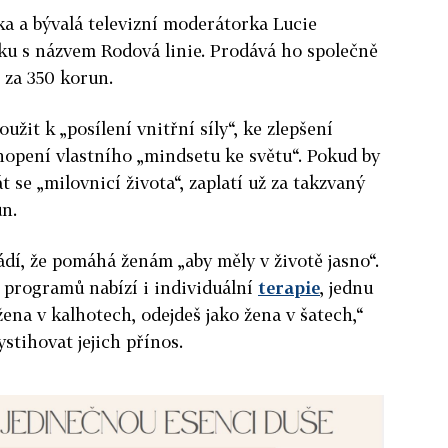
ka a bývalá televizní moderátorka Lucie
u s názvem Rodová linie. Prodává ho společně
 za 350 korun.
žit k „posílení vnitřní síly“, ke zlepšení
hopení vlastního „mindsetu ke světu“. Pokud by
át se „milovnicí života“, zaplatí už za takzvaný
un.
í, že pomáhá ženám „aby měly v životě jasno“.
programů nabízí i individuální
terapie
, jednu
žena v kalhotech, odejdeš jako žena v šatech,“
ystihovat jejich přínos.