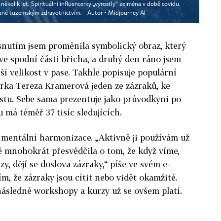
kolik let. Spirituální influencerky „vyrostly“ zejména v době covidu.
amané tuzemským zdravotnictvím.
Autor ▪
Midjourney AI
snutím jsem proměnila symbolický obraz, který
e spodní části břicha, a druhý den ráno jsem
ší velikost v pase. Takhle popisuje populární
erka Tereza Kramerová jeden ze zázraků, ke
stu. Sebe sama prezentuje jako průvodkyni po
 má téměř 37 tisíc sledujících.
 mentální harmonizace. „Aktivně ji používám už
mě mnohokrát přesvědčila o tom, že když víme,
y, dějí se doslova zázraky,“ píše ve svém e-
m, že zázraky jsou cítit nebo vidět okamžitě.
následné workshopy a kurzy už se ovšem platí.