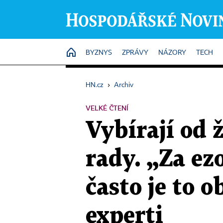
HOME
BYZNYS
ZPRÁVY
NÁZORY
TECH
HN.cz
›
Archiv
VELKÉ ČTENÍ
Vybírají od 
rady. „Za ez
často je to 
experti