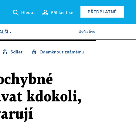
PŘEDPLATNÉ
Hledat
Přihlásit se
BeNative
ALŠÍ
Sdílet
Odemknout známému
pochybné
vat kdokoli,
varují