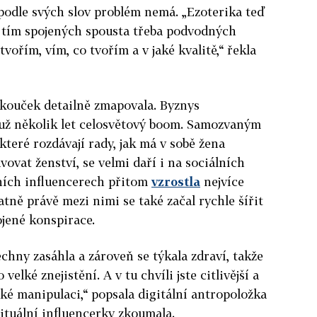
podle svých slov problém nemá. „Ezoterika teď
s tím spojených spousta třeba podvodných
tvořím, vím, co tvořím a v jaké kvalitě,“ řekla
 kouček detailně zmapovala. Byznys
 už několik let celosvětový boom. Samozvaným
eré rozdávají rady, jak má v sobě žena
avovat ženství, se velmi daří i na sociálních
lních influencerech přitom
vzrostla
nejvíce
ně právě mezi nimi se také začal rychle šířit
jené konspirace.
šechny zasáhla a zároveň se týkala zdraví, takže
velké znejistění. A v tu chvíli jste citlivější a
jaké manipulaci,“ popsala digitální antropoložka
ituální influencerky zkoumala.