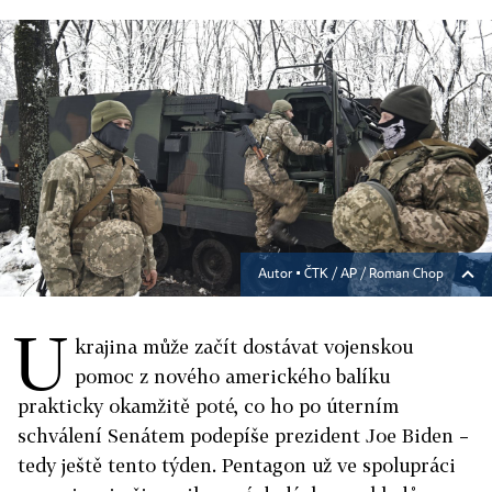
Autor ▪
ČTK / AP / Roman Chop
U
krajina může začít dostávat vojenskou
pomoc z nového amerického balíku
prakticky okamžitě poté, co ho po úterním
schválení Senátem podepíše prezident Joe Biden –
tedy ještě tento týden. Pentagon už ve spolupráci