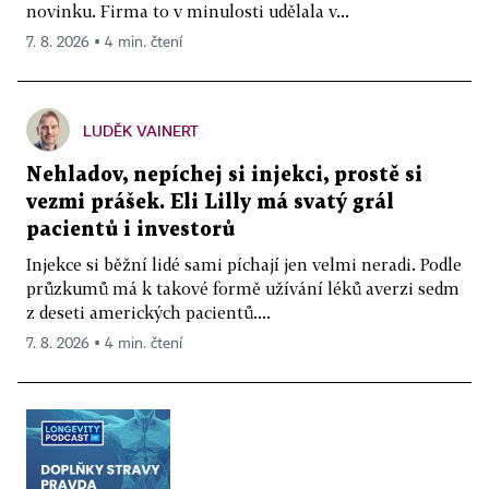
novinku. Firma to v minulosti udělala v...
7. 8. 2026 ▪ 4 min. čtení
LUDĚK VAINERT
Nehladov, nepíchej si injekci, prostě si
vezmi prášek. Eli Lilly má svatý grál
pacientů i investorů
Injekce si běžní lidé sami píchají jen velmi neradi. Podle
průzkumů má k takové formě užívání léků averzi sedm
z deseti amerických pacientů....
7. 8. 2026 ▪ 4 min. čtení