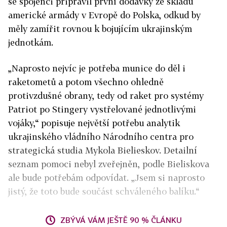
se spojenci připravil první dodávky ze skladů
americké armády v Evropě do Polska, odkud by
měly zamířit rovnou k bojujícím ukrajinským
jednotkám.
„Naprosto nejvíc je potřeba munice do děl i
raketometů a potom všechno ohledně
protivzdušné obrany, tedy od raket pro systémy
Patriot po Stingery vystřelované jednotlivými
vojáky,“ popisuje největší potřebu analytik
ukrajinského vládního Národního centra pro
strategická studia Mykola Bielieskov. Detailní
seznam pomoci nebyl zveřejněn, podle Bieliskova
ale bude potřebám odpovídat. „Jsem si naprosto
jistý, že toto bude součást schváleného balíku.“
ZBÝVÁ VÁM JEŠTĚ 90 % ČLÁNKU