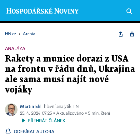
HN.cz
›
Archiv
ANALÝZA
Rakety a munice dorazí z USA
na frontu v řádu dnů, Ukrajina
ale sama musí najít nové
vojáky
Martin Ehl
hlavní analytik HN
25. 4. 2024 07:25 ▪ Aktualizováno ▪ 5 min. čtení
PŘEHRÁT ČLÁNEK
ODEBÍRAT AUTORA