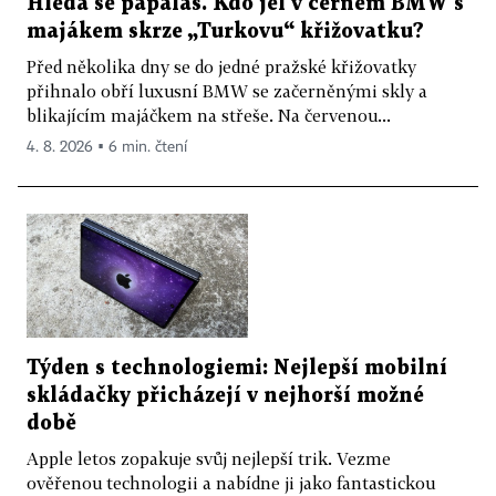
Hledá se papaláš. Kdo jel v černém BMW s
majákem skrze „Turkovu“ křižovatku?
Před několika dny se do jedné pražské křižovatky
přihnalo obří luxusní BMW se začerněnými skly a
blikajícím majáčkem na střeše. Na červenou...
4. 8. 2026 ▪ 6 min. čtení
Týden s technologiemi: Nejlepší mobilní
skládačky přicházejí v nejhorší možné
době
Apple letos zopakuje svůj nejlepší trik. Vezme
ověřenou technologii a nabídne ji jako fantastickou