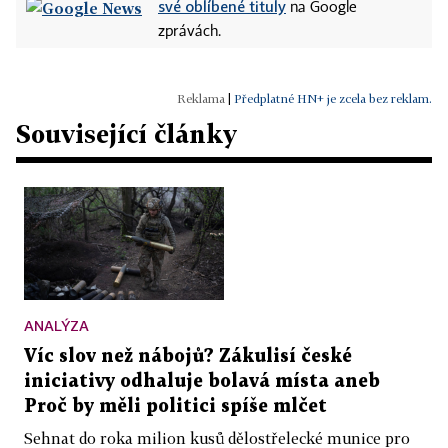
své oblíbené tituly
na Google
zprávách.
|
Předplatné HN+ je zcela bez reklam.
Související články
ANALÝZA
Víc slov než nábojů? Zákulisí české
iniciativy odhaluje bolavá místa aneb
Proč by měli politici spíše mlčet
Sehnat do roka milion kusů dělostřelecké munice pro