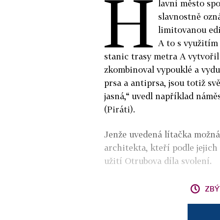
H
lavní město sp
slavnostně ozn
limitovanou ed
A to s využitím
stanic trasy metra A vytvořil
zkombinoval vypouklé a vydut
prsa a antiprsa, jsou totiž 
jasná,“ uvedl například nám
(Piráti).
Jenže uvedená lítačka možná 
architekta, kteří podle jejich
užití Otrubova díla svolení.
ZBÝ