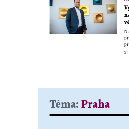
V
n
v
Ne
pr
pr
21.
Téma:
Praha