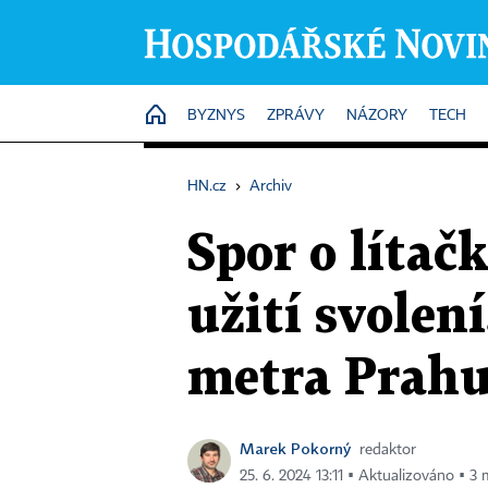
HOME
BYZNYS
ZPRÁVY
NÁZORY
TECH
HN.cz
›
Archiv
Spor o lítač
užití svolen
metra Prah
Marek Pokorný
redaktor
25. 6. 2024 13:11 ▪ Aktualizováno ▪ 3 