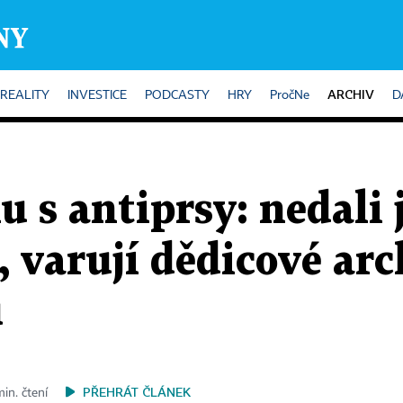
ARCHIV
REALITY
INVESTICE
PODCASTY
HRY
PročNe
D
ku s antiprsy: nedali
í, varují dědicové ar
u
PŘEHRÁT ČLÁNEK
min. čtení