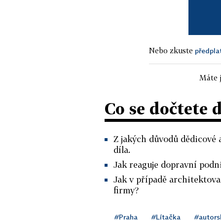
Nebo zkuste
předpla
Máte j
Co se dočtete 
Z jakých důvodů dědicové a
díla.
Jak reaguje dopravní podn
Jak v případě architektova
firmy?
#Praha
#Lítačka
#autors