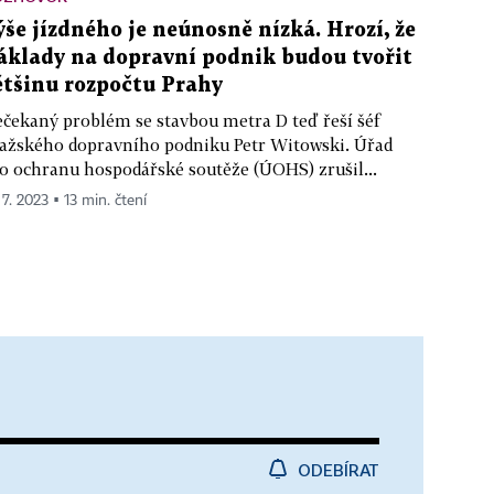
ýše jízdného je neúnosně nízká. Hrozí, že
áklady na dopravní podnik budou tvořit
ětšinu rozpočtu Prahy
čekaný problém se stavbou metra D teď řeší šéf
ažského dopravního podniku Petr Witowski. Úřad
o ochranu hospodářské soutěže (ÚOHS) zrušil...
 7. 2023 ▪ 13 min. čtení
ODEBÍRAT