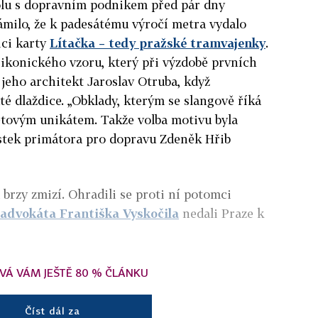
olu s dopravním podnikem před pár dny
ámilo, že k padesátému výročí metra vydalo
ici karty
Lítačka – tedy pražské tramvajenky
.
 ikonického vzoru, který při výzdobě prvních
 jeho architekt Jaroslav Otruba, když
é dlaždice. „Obklady, kterým se slangově říká
světovým unikátem. Takže volba motivu byla
ěstek primátora pro dopravu Zdeněk Hřib
brzy zmizí. Ohradili se proti ní potomci
advokáta Františka Vyskočila
nedali Praze k
VÁ VÁM JEŠTĚ 80 % ČLÁNKU
Číst dál za