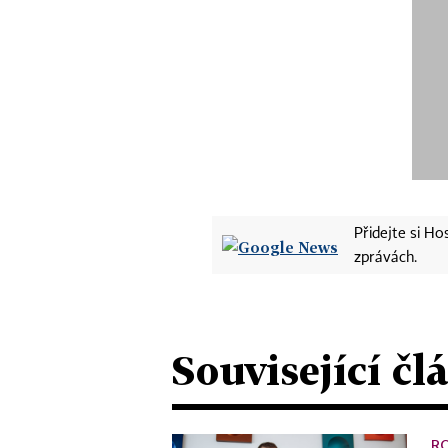
Přidejte si H
zprávách.
Související čl
R