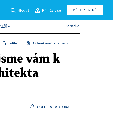
PŘEDPLATNÉ
Hledat
Přihlásit se
BeNative
ALŠÍ
Sdílet
Odemknout známému
 jsme vám k
chitekta
ODEBÍRAT AUTORA