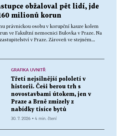
stupce obžaloval pět lidí, jde
160 milionů korun
jednu právnickou osobu v korupční kauze kolem
run ve Fakultní nemocnici Bulovka v Praze. Na
astupitelství v Praze. Zároveň ve stejném...
GRAFIKA UVNITŘ
Třetí nejsilnější pololetí v
historii. Češi berou trh s
novostavbami útokem, jen v
Praze a Brně zmizely z
nabídky tisíce bytů
30. 7. 2026 ▪ 4 min. čtení