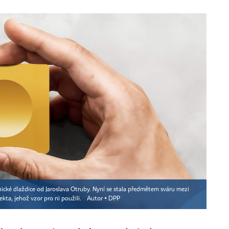
ické dlaždice od Jaroslava Otruby. Nyní se stala předmětem sváru mezi
ta, jehož vzor pro ni použili.
Autor ▪
DPP