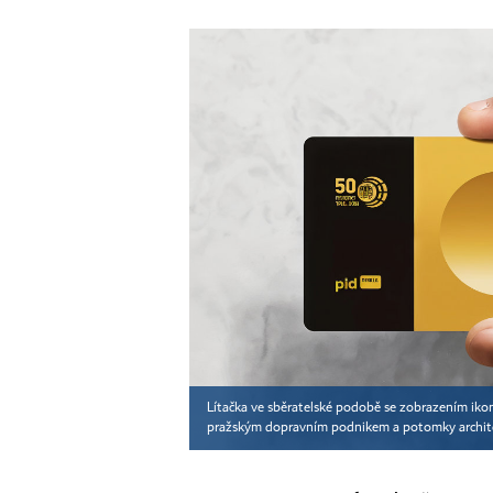
Lítačka ve sběratelské podobě se zobrazením ikon
pražským dopravním podnikem a potomky architek