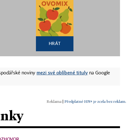
HRÁT
mezi své oblíbené tituly
ospodářské noviny
na Google
|
Předplatné HN+ je zcela bez reklam.
ánky
OZHOVOR