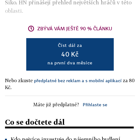
Siko. HN přinášejí přehled největších hráčů v této
oblasti.
ZBÝVÁ VÁM JEŠTĚ 90 % ČLÁNKU
Číst dál za
40 Kč
na první dva měsíce
Nebo zkuste
za 80
předplatné bez reklam a s mobilní aplikací
Kč.
Máte již předplatné?
Přihlaste se
Co se dočtete dál
Kdo nejvíce investuje do nájemního bydlení