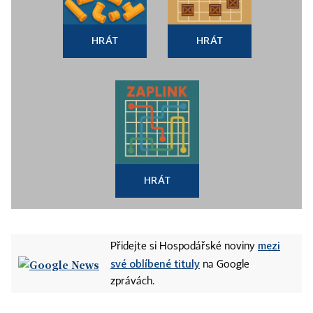
HRÁT
HRÁT
HRÁT
mezi
Přidejte si Hospodářské noviny
své oblíbené tituly
na Google
zprávách.