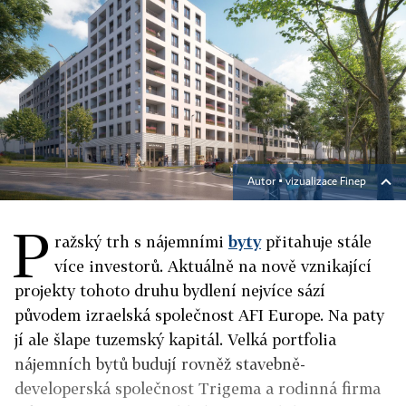
Autor ▪
vizualizace Finep
P
ražský trh s nájemními
byty
přitahuje stále
více investorů. Aktuálně na nově vznikající
projekty tohoto druhu bydlení nejvíce sází
původem izraelská společnost AFI Europe. Na paty
jí ale šlape tuzemský kapitál. Velká portfolia
nájemních bytů budují rovněž stavebně-
developerská společnost Trigema a rodinná firma