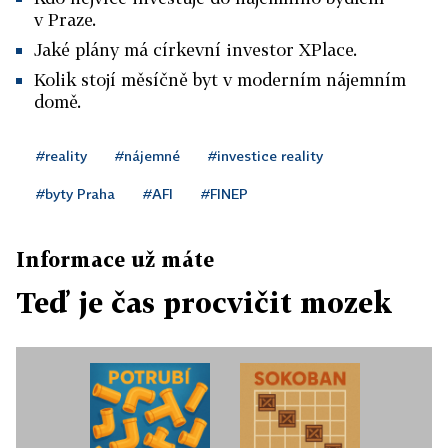
v Praze.
Jaké plány má církevní investor XPlace.
Kolik stojí měsíčně byt v moderním nájemním
domě.
#reality
#nájemné
#investice reality
#byty Praha
#AFI
#FINEP
Informace už máte
Teď je čas procvičit mozek