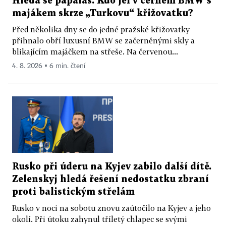
Hledá se papaláš. Kdo jel v černém BMW s
majákem skrze „Turkovu“ křižovatku?
Před několika dny se do jedné pražské křižovatky
přihnalo obří luxusní BMW se začerněnými skly a
blikajícím majáčkem na střeše. Na červenou...
4. 8. 2026 ▪ 6 min. čtení
Rusko při úderu na Kyjev zabilo další dítě.
Zelenskyj hledá řešení nedostatku zbraní
proti balistickým střelám
Rusko v noci na sobotu znovu zaútočilo na Kyjev a jeho
okolí. Při útoku zahynul tříletý chlapec se svými