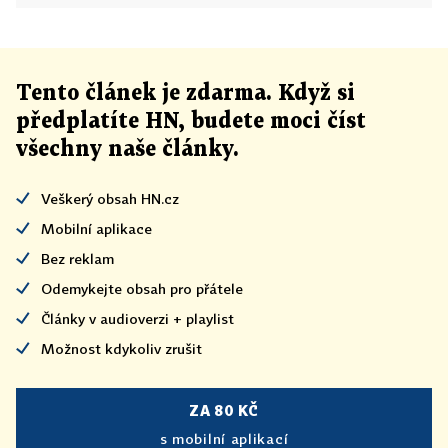
Tento článek
je
zdarma. Když si
předplatíte HN, budete moci číst
všechny naše články
.
Veškerý obsah HN.cz
Mobilní aplikace
Bez reklam
Odemykejte obsah pro přátele
Články v audioverzi + playlist
Možnost kdykoliv zrušit
ZA 80 KČ
s mobilní aplikací