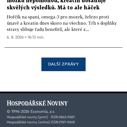
mozku nepomohou, kreatin dosahuje
skvělých výsledků. Má to ale háček
Hořčík na spaní, omega-3 pro mozek, železo proti
únavě a kreatin dnes skoro na všechno. Trh s doplňky
stravy slibuje řadu benefitů, ale které z...
6. 8. 2026 ▪ 16:13 min.
DALŠÍ ZPRÁVY
©
1996-2026
Economia, a.s.
Hospodářské noviny (print) ISSN 0862-9587
Hospodářské noviny (online) ISSN 2787-950X