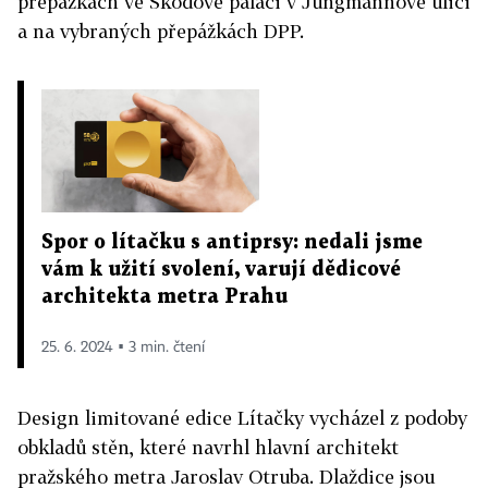
přepážkách ve Škodově paláci v Jungmannově ulici
a na vybraných přepážkách DPP.
Spor o lítačku s antiprsy: nedali jsme
vám k užití svolení, varují dědicové
architekta metra Prahu
25. 6. 2024 ▪ 3 min. čtení
Design limitované edice Lítačky vycházel z podoby
obkladů stěn, které navrhl hlavní architekt
pražského metra Jaroslav Otruba. Dlaždice jsou