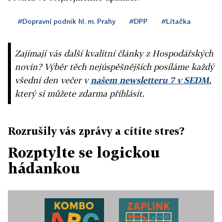
#Dopravní podnik hl. m. Prahy
#DPP
#Lítačka
Zajímají vás další kvalitní články z Hospodářských
novin? Výběr těch nejúspěšnějších posíláme každý
všední den večer v
našem newsletteru 7 v SEDM
,
který si můžete zdarma přihlásit.
Rozrušily vás zprávy a cítíte stres?
Rozptylte se logickou
hádankou