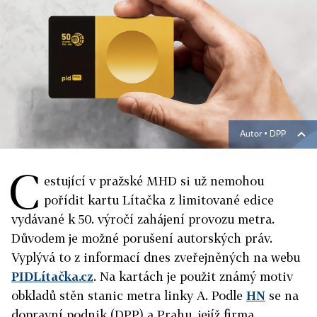
Autor ▪
DPP
C
estující v pražské MHD si už nemohou
pořídit kartu Lítačka z limitované edice
vydávané k 50. výročí zahájení provozu metra.
Důvodem je možné porušení autorských práv.
Vyplývá to z informací dnes zveřejněných na webu
PIDLítačka.cz
. Na kartách je použit známý motiv
obkladů stěn stanic metra linky A. Podle
HN
se na
dopravní podnik (DPP) a Prahu, jejíž firma