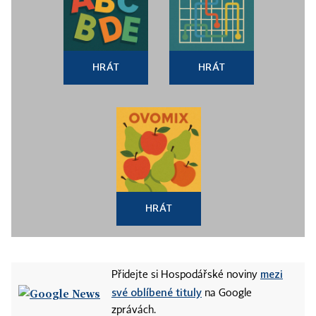
HRÁT
HRÁT
HRÁT
mezi
Přidejte si Hospodářské noviny
své oblíbené tituly
na Google
zprávách.