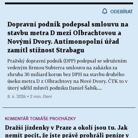
ODEBÍRAT
Dopravní podnik podepsal smlouvu na
stavbu metra D mezi Olbrachtovou a
Novými Dvory. Antimonopolní úřad
zamítl stížnost Strabagu
Pražský dopravní podnik (DPP) podepsal se sdružením
vedeným firmou Subterra smlouvu na zakázku za
zhruba 30 miliard korun bez DPH na stavbu druhého
úseku metra D z Olbrachtovy na Nové Dvory. ČTK to v
úterý sdělil mluvčí podniku Daniel Šabík....
8. 4. 2026 ▪ 2 min. čtení
KOMENTÁŘ TOMÁŠE PROCHÁZKY
Dražší jízdenky v Praze a okolí jsou tu. Jak
nemít pocit, že jste právě prohráli peníze v