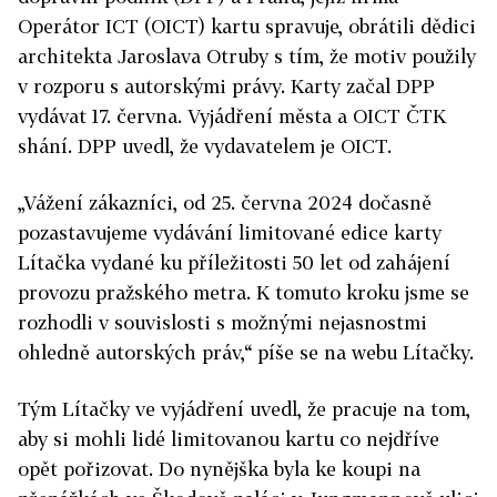
Operátor ICT (OICT) kartu spravuje, obrátili dědici
architekta Jaroslava Otruby s tím, že motiv použily
v rozporu s autorskými právy. Karty začal DPP
vydávat 17. června. Vyjádření města a OICT ČTK
shání. DPP uvedl, že vydavatelem je OICT.
„Vážení zákazníci, od 25. června 2024 dočasně
pozastavujeme vydávání limitované edice karty
Lítačka vydané ku příležitosti 50 let od zahájení
provozu pražského metra. K tomuto kroku jsme se
rozhodli v souvislosti s možnými nejasnostmi
ohledně autorských práv,“ píše se na webu Lítačky.
Tým Lítačky ve vyjádření uvedl, že pracuje na tom,
aby si mohli lidé limitovanou kartu co nejdříve
opět pořizovat. Do nynějška byla ke koupi na