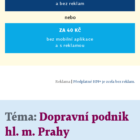
a bez reklam
nebo
ZA 40 KČ
bez mobilní aplikace
a s reklamou
|
Předplatné HN+ je zcela bez reklam.
Téma:
Dopravní podnik
hl. m. Prahy