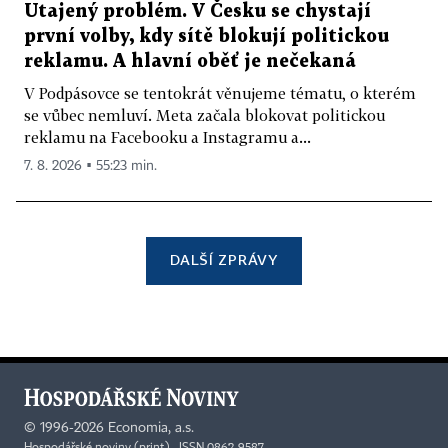
Utajený problém. V Česku se chystají
první volby, kdy sítě blokují politickou
reklamu. A hlavní oběť je nečekaná
V Podpásovce se tentokrát věnujeme tématu, o kterém
se vůbec nemluví. Meta začala blokovat politickou
reklamu na Facebooku a Instagramu a...
7. 8. 2026 ▪ 55:23 min.
DALŠÍ ZPRÁVY
©
1996-2026
Economia, a.s.
Hospodářské noviny (print) ISSN 0862-9587