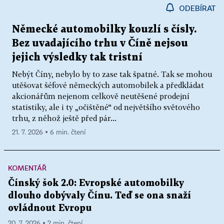
ODEBÍRAT
Německé automobilky kouzlí s čísly.
Bez uvadajícího trhu v Číně nejsou
jejich výsledky tak tristní
Nebýt Číny, nebylo by to zase tak špatné. Tak se mohou
utěšovat šéfové německých automobilek a předkládat
akcionářům nejenom celkově neutěšené prodejní
statistiky, ale i ty „očištěné“ od největšího světového
trhu, z něhož ještě před pár...
21. 7. 2026 ▪ 6 min. čtení
KOMENTÁŘ
Čínský šok 2.0: Evropské automobilky
dlouho dobývaly Čínu. Teď se ona snaží
ovládnout Evropu
20. 7. 2026 ▪ 2 min. čtení