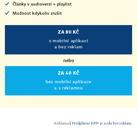
Články v audioverzi + playlist
Možnost kdykoliv zrušit
ZA 80 KČ
s mobilní aplikací
a bez reklam
nebo
ZA 40 KČ
bez mobilní aplikace
a s reklamou
|
Předplatné HN+ je zcela bez reklam.