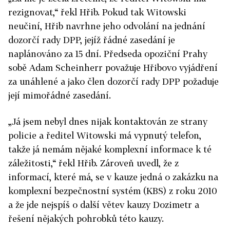
rezignovat,“ řekl Hřib. Pokud tak Witowski
neučiní, Hřib navrhne jeho odvolání na jednání
dozorčí rady DPP, jejíž řádné zasedání je
naplánováno za 15 dní. Předseda opoziční Prahy
sobě Adam Scheinherr považuje Hřibovo vyjádření
za unáhlené a jako člen dozorčí rady DPP požaduje
její mimořádné zasedání.
„Já jsem nebyl dnes nijak kontaktován ze strany
policie a ředitel Witowski má vypnutý telefon,
takže já nemám nějaké komplexní informace k té
záležitosti,“ řekl Hřib. Zároveň uvedl, že z
informací, které má, se v kauze jedná o zakázku na
komplexní bezpečnostní systém (KBS) z roku 2010
a že jde nejspíš o další větev kauzy Dozimetr a
řešení nějakých pohrobků této kauzy.