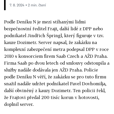
7. 8. 2024 ▪ 2 min. čtení
Podle Deníku N je mezi stíhanými lidmi
bezpečnostní ředitel Frajt, další lidé z
DPP
nebo
podnikatel Jindřich Špringl, který figuruje v tzv.
kauze Dozimetr. Server napsal, že zakázku na
komplexní zabezpečení metra podepsal
DPP
v roce
2010 s konsorciem firem Saab Czech a AŽD Praha.
Firma Saab po dvou letech od smlouvy odstoupila a
služby nadále dodávala jen AŽD Praha. Policie
podle Deníku N věří, že zakázku se pro tuto firmu
snažil nadále udržet podnikatel Pavel Dovhomilja,
další obviněný z kauzy Dozimetr. Ten policii řekl,
že Frajtovi předal 200 tisíc korun v hotovosti,
doplnil server.