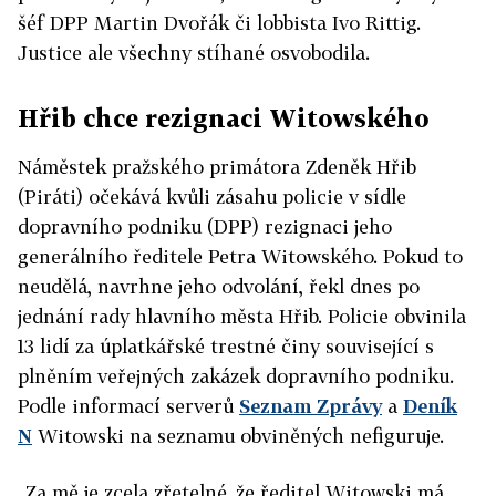
šéf
DPP
Martin Dvořák či lobbista Ivo Rittig.
Justice ale všechny stíhané osvobodila.
Hřib chce rezignaci Witowského
Náměstek pražského primátora Zdeněk Hřib
(Piráti) očekává kvůli zásahu policie v sídle
dopravního podniku (DPP) rezignaci jeho
generálního ředitele Petra Witowského. Pokud to
neudělá, navrhne jeho odvolání, řekl dnes po
jednání rady hlavního města Hřib. Policie obvinila
13 lidí za úplatkářské trestné činy související s
plněním veřejných zakázek dopravního podniku.
Podle informací serverů
Seznam Zprávy
a
Deník
N
Witowski na seznamu obviněných nefiguruje.
„Za mě je zcela zřetelné, že ředitel Witowski má