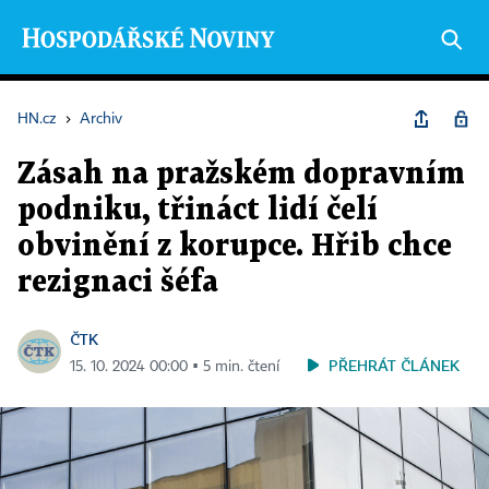
HN.cz
›
Archiv
Zásah na pražském dopravním
podniku, třináct lidí čelí
obvinění z korupce. Hřib chce
rezignaci šéfa
ČTK
PŘEHRÁT ČLÁNEK
15. 10. 2024 00:00 ▪ 5 min. čtení