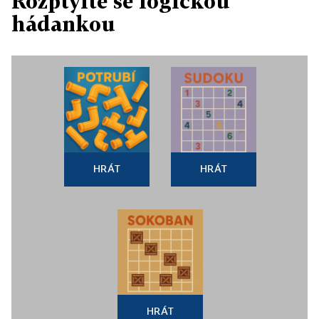
Rozptylte se logickou
hádankou
HRÁT
HRÁT
HRÁT