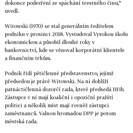
dokonce podezření ze spáchání trestného činu,“
uvedl.
Witowski (1970) se stal generálním ředitelem
podniku v prosinci 2018. Vystudoval Vysokou školu
ekonomickou a působil dlouhé roky v
bankovnictví, kde se věnoval korporátní klientele
a finančním trhům.
Podnik řídí pětičlenné představenstvo, jejímž
předsedou je právě Witowski. Na ni dohlíží
patnáctičlenná dozorčí rada, které předsedá Hřib.
Zástupce v ní mají koaliční i opoziční pražští
politici a několik míst mají rovněž zástupci
zaměstnanců. Valnou hromadou DPP je potom
městská rada.