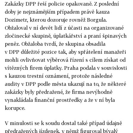
Zakázky
DPP
řeší policie opakovaně. Z poslední
doby je nejznámějším případem právě kauza
Dozimetr, kterou dozoruje rovněž Borgula.
Obžaloval v ní devět lidí z účasti na organizované
zločinecké skupině, úplatkářství a praní špinavých
peněz. Obžaloba tvrdí, že skupina obsadila
v
DPP
důležité pozice tak, aby spřátelení manažeři
mohli ovlivňovat výběrová řízení s cílem získat od
vítězných firem úplatky. Praha podala v souvislosti
s kauzou trestní oznámení, protože následné
audity v
DPP
podle města ukazují na to, že některé
zakázky byly předražené, že firma nevýhodně
vynakládala finanční prostředky a že v ní byla
korupce.
V minulosti se k soudu dostal také případ údajně
předražených jízdenek, v němž figuroval bývalý