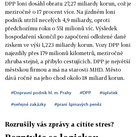
DPP loni dosáhl obratu 27,27 miliardy korun, což je
meziročně o 17 procent více. Na jízdném loni
podnik utržil necelých 4,9 miliardy, oproti
předchozímu roku o 551 milionů víc. Výsledek
hospodaření skončil po započtení odložené daně
ziskem ve výši 1,223 miliardy korun. Vozy DPP loni
najezdily přes 179 milionů kilometrů, meziročně
zhruba stejně, a přibylo cestujících. DPP je největší
městskou firmou a má na starosti MHD. Město
dává ročně na jeho chod okolo 18 miliard korun.
#Dopravní podnik hl. m. Prahy
#DPP
#úplatek
#veřejné zakázky
#praní špinavých peněz
Rozrušily vás zprávy a cítíte stres?