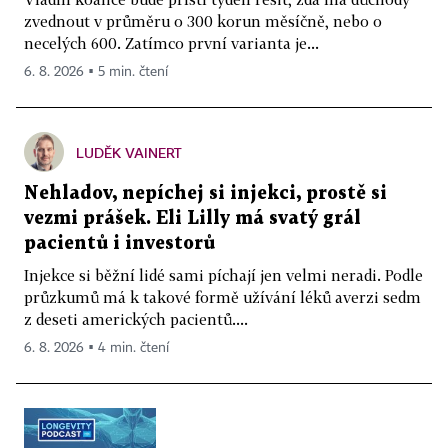
zvednout v průměru o 300 korun měsíčně, nebo o
necelých 600. Zatímco první varianta je...
6. 8. 2026 ▪ 5 min. čtení
LUDĚK VAINERT
Nehladov, nepíchej si injekci, prostě si
vezmi prášek. Eli Lilly má svatý grál
pacientů i investorů
Injekce si běžní lidé sami píchají jen velmi neradi. Podle
průzkumů má k takové formě užívání léků averzi sedm
z deseti amerických pacientů....
6. 8. 2026 ▪ 4 min. čtení