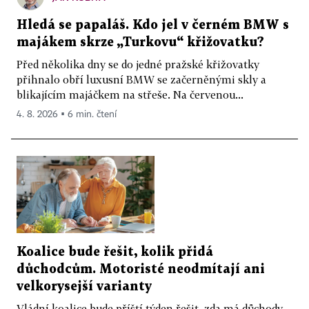
Hledá se papaláš. Kdo jel v černém BMW s
majákem skrze „Turkovu“ křižovatku?
Před několika dny se do jedné pražské křižovatky
přihnalo obří luxusní BMW se začerněnými skly a
blikajícím majáčkem na střeše. Na červenou...
4. 8. 2026 ▪ 6 min. čtení
Koalice bude řešit, kolik přidá
důchodcům. Motoristé neodmítají ani
velkorysejší varianty
Vládní koalice bude příští týden řešit, zda má důchody