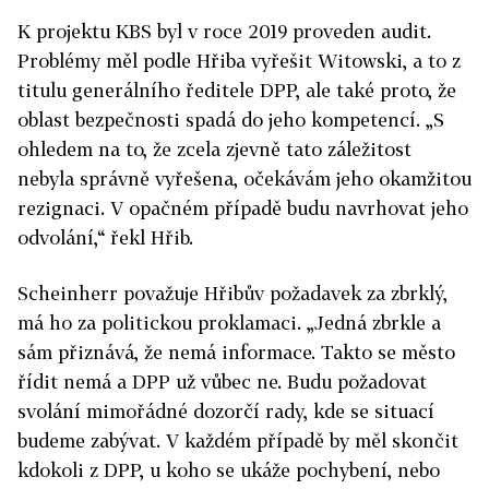
K projektu KBS byl v roce 2019 proveden audit.
Problémy měl podle Hřiba vyřešit Witowski, a to z
titulu generálního ředitele DPP, ale také proto, že
oblast bezpečnosti spadá do jeho kompetencí. „S
ohledem na to, že zcela zjevně tato záležitost
nebyla správně vyřešena, očekávám jeho okamžitou
rezignaci. V opačném případě budu navrhovat jeho
odvolání,“ řekl Hřib.
Scheinherr považuje Hřibův požadavek za zbrklý,
má ho za politickou proklamaci. „Jedná zbrkle a
sám přiznává, že nemá informace. Takto se město
řídit nemá a DPP už vůbec ne. Budu požadovat
svolání mimořádné dozorčí rady, kde se situací
budeme zabývat. V každém případě by měl skončit
kdokoli z DPP, u koho se ukáže pochybení, nebo