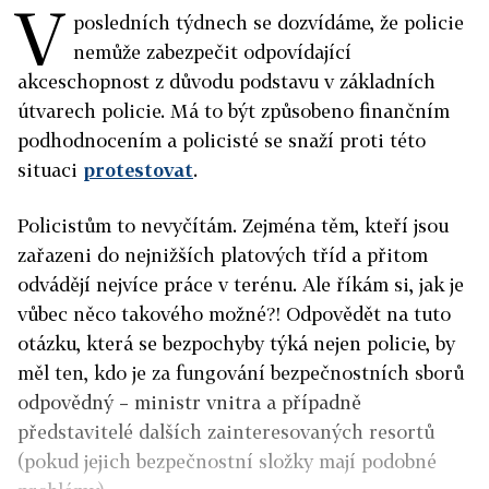
V
posledních týdnech se dozvídáme, že policie
nemůže zabezpečit odpovídající
akceschopnost z důvodu podstavu v základních
útvarech policie. Má to být způsobeno finančním
podhodnocením a policisté se snaží proti této
situaci
protestovat
.
Policistům to nevyčítám. Zejména těm, kteří jsou
zařazeni do nejnižších platových tříd a přitom
odvádějí nejvíce práce v terénu. Ale říkám si, jak je
vůbec něco takového možné?! Odpovědět na tuto
otázku, která se bezpochyby týká nejen policie, by
měl ten, kdo je za fungování bezpečnostních sborů
odpovědný – ministr vnitra a případně
představitelé dalších zainteresovaných resortů
(pokud jejich bezpečnostní složky mají podobné