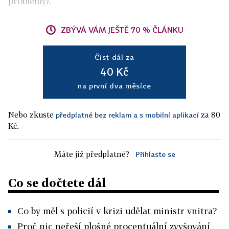
problémy).
ZBÝVÁ VÁM JEŠTĚ 70 % ČLÁNKU
Číst dál za
40 Kč
na první dva měsíce
Nebo zkuste
za 80
předplatné bez reklam a s mobilní aplikací
Kč.
Máte již předplatné?
Přihlaste se
Co se dočtete dál
Co by měl s policií v krizi udělat ministr vnitra?
Proč nic neřeší plošné procentuální zvyšování