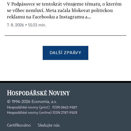
V Podpásovce se tentokrát věnujeme tématu, o kterém
se vůbec nemluví. Meta začala blokovat politickou
reklamu na Facebooku a Instagramu a...
7. 8. 2026 ▪ 55:23 min.
DALŠÍ ZPRÁVY
©
1996-2026
Economia, a.s.
Hospodářské noviny (print) ISSN 0862-9587
Hospodářské noviny (online) ISSN 2787-950X
Certifikováno
Sledujte nás