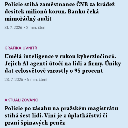
Policie stíhá zaměstnance ČNB za krádež
desítek milionů korun. Banku čeká
mimořádný audit
31. 7. 2026 ▪ 2 min. čtení
GRAFIKA UVNITŘ
Umělá inteligence v rukou kyberzločinců.
Jejich AI agenti útočí na lidi a firmy. Úniky
dat celosvětově vzrostly o 95 procent
28. 7. 2026 ▪ 5 min. čtení
AKTUALIZOVÁNO
Policie po zásahu na pražském magistrátu
stíhá šest lidí. Viní je z úplatkářství či
praní špinavých peněz