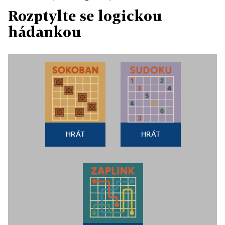
Rozptylte se logickou
hádankou
HRÁT
HRÁT