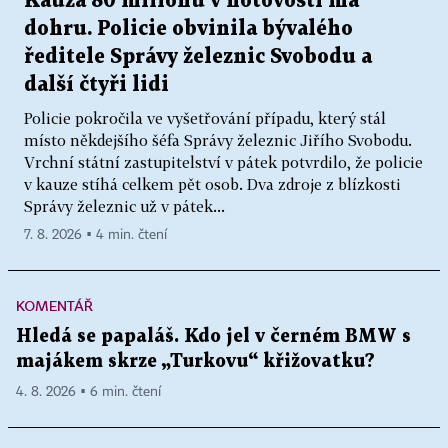
Kauza 80 milionů v hotovosti má
dohru. Policie obvinila bývalého
ředitele Správy železnic Svobodu a
další čtyři lidi
Policie pokročila ve vyšetřování případu, který stál
místo někdejšího šéfa Správy železnic Jiřího Svobodu.
Vrchní státní zastupitelství v pátek potvrdilo, že policie
v kauze stíhá celkem pět osob. Dva zdroje z blízkosti
Správy železnic už v pátek...
7. 8. 2026 ▪ 4 min. čtení
KOMENTÁŘ
Hledá se papaláš. Kdo jel v černém BMW s
majákem skrze „Turkovu“ křižovatku?
4. 8. 2026 ▪ 6 min. čtení