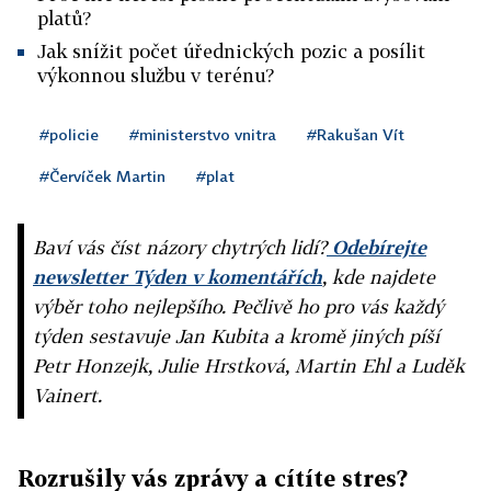
platů?
Jak snížit počet úřednických pozic a posílit
výkonnou službu v terénu?
#policie
#ministerstvo vnitra
#Rakušan Vít
#Červíček Martin
#plat
Baví vás číst názory chytrých lidí?
Odebírejte
newsletter Týden v komentářích
, kde najdete
výběr toho nejlepšího. Pečlivě ho pro vás každý
týden sestavuje Jan Kubita a kromě jiných píší
Petr Honzejk, Julie Hrstková, Martin Ehl a Luděk
Vainert.
Rozrušily vás zprávy a cítíte stres?