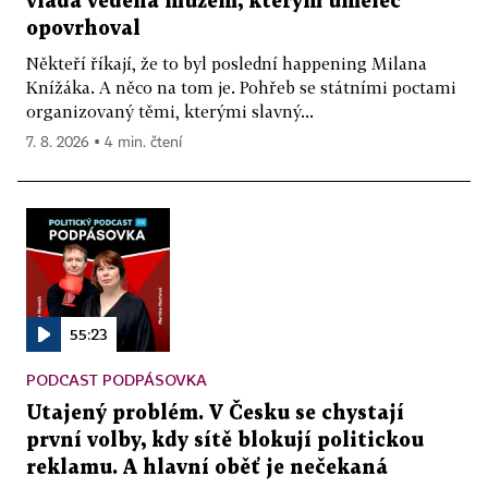
vláda vedená mužem, kterým umělec
opovrhoval
Někteří říkají, že to byl poslední happening Milana
Knížáka. A něco na tom je. Pohřeb se státními poctami
organizovaný těmi, kterými slavný...
7. 8. 2026 ▪ 4 min. čtení
55:23
PODCAST PODPÁSOVKA
Utajený problém. V Česku se chystají
první volby, kdy sítě blokují politickou
reklamu. A hlavní oběť je nečekaná