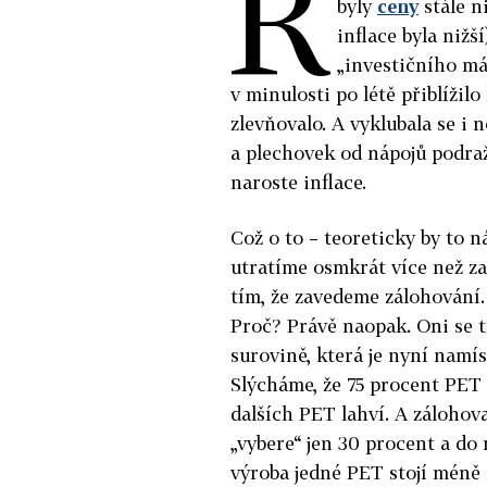
Ř
byly
ceny
stále ni
inflace byla nižš
„investičního má
v minulosti po létě přiblížil
zlevňovalo. A vyklubala se i
a plechovek od nápojů podra
naroste inflace.
Což o to – teoreticky by to n
utratíme osmkrát více než za
tím, že zavedeme zálohování. 
Proč? Právě naopak. Oni se t
surovině, která je nyní namís
Slýcháme, že 75 procent PET 
dalších PET lahví. A zálohova
„vybere“ jen 30 procent a do
výroba jedné PET stojí méně 