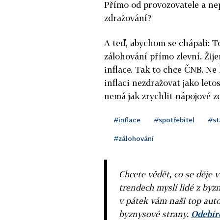
Přímo od provozovatele a n
zdražování?
A teď, abychom se chápali: 
zálohování přímo zlevní. Žij
inflace. Tak to chce ČNB. Ne
inflaci nezdražovat jako leto
nemá jak zrychlit nápojové zd
#inflace
#spotřebitel
#st
#zálohování
Chcete vědět, co se děje 
trendech myslí lidé z byzn
v pátek vám naši top auto
byznysové strany.
Odebíre