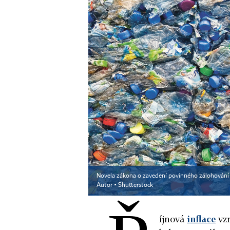
Novela zákona o zavedení povinného zálohování P
Autor ▪
Shutterstock
íjnová
inflace
vzr