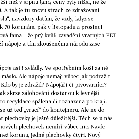
žší než v srpnu (ano, ceny byly nižší, ne že
í). A tak je tu znovu strach ze zdražování
sla“, navzdory datům, že vždy, když se
o k 70 korunám, pak v listopadu a prosinci
 nová fáma – že prý kvůli zavádění vratných PET
ží nápoje a tím zkoušenému národu zase
ápoje asi i zvládly. Ve spotřebním koši za ně
 máslo. Ale nápoje nemají vůbec jak podražit
Kdo by je zdražil? Nápojáři či pivovarníci?
ak skrze zálohování dostanou k levnější
to recyklace spálena či rozházena po kraji.
se už teď „vrací“ do kontejneru. Ale ne do
t plechovky je ještě důležitější. Těch se u nás
 nových plechovek nemíří vůbec nic. Navíc
než korunu, jedné plechovky čtyři. Nový