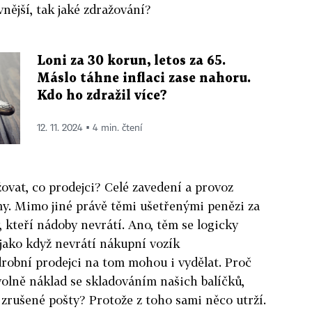
vnější, tak jaké zdražování?
Loni za 30 korun, letos za 65.
Máslo táhne inflaci zase nahoru.
Kdo ho zdražil více?
12. 11. 2024 ▪ 4 min. čtení
žovat, co prodejci? Celé zavedení a provoz
my. Mimo jiné právě těmi ušetřenými penězi za
, kteří nádoby nevrátí. Ano, těm se logicky
 jako když nevrátí nákupní vozík
drobní prodejci na tom mohou i vydělat. Proč
olně náklad se skladováním našich balíčků,
zrušené pošty? Protože z toho sami něco utrží.