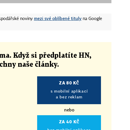
mezi své oblíbené tituly
ospodářské noviny
na Google
ma. Když si předplatíte HN,
echny naše články
.
ZA 80 KČ
s mobilní aplikací
a bez reklam
nebo
ZA 40 KČ
bez mobilní aplikace