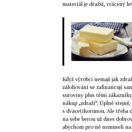
materiál je dražší, vrácený le
Když výrobci nemají jak zdra
zálohování se zafinancují sa
suroviny plus těmi zákazníky
nákup „zdraží“. Úplně stejně,
s dvacetikorunou. Ale třeba 
na sebe berou už dnes dobrov
abychom pro ně nemuseli na 