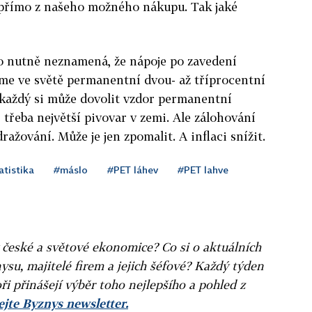
epřímo z našeho možného nákupu. Tak jaké
To nutně neznamená, že nápoje po zavedení
eme ve světě permanentní dvou- až tříprocentní
 každý si může dovolit vzdor permanentní
s třeba největší pivovar v zemi. Ale zálohování
ražování. Může je jen zpomalit. A inflaci snížit.
atistika
#máslo
#PET láhev
#PET lahve
v české a světové ekonomice? Co si o aktuálních
ysu, majitelé firem a jejich šéfové? Každý týden
ři přinášejí výběr toho nejlepšího a pohled z
jte Byznys newsletter.