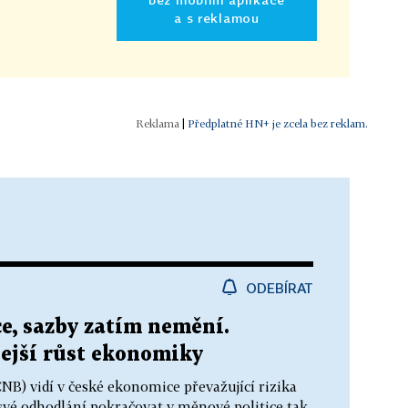
a s reklamou
|
Předplatné HN+ je zcela bez reklam.
ODEBÍRAT
ce, sazby zatím nemění.
ejší růst ekonomiky
B) vidí v české ekonomice převažující rizika
 své odhodlání pokračovat v měnové politice tak,