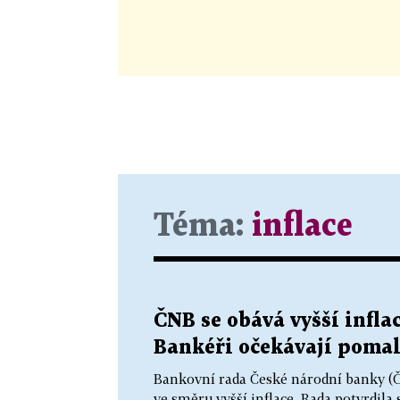
Téma:
inflace
ČNB se obává vyšší infla
Bankéři očekávají pomal
Bankovní rada České národní banky (ČN
ve směru vyšší inflace. Rada potvrdila