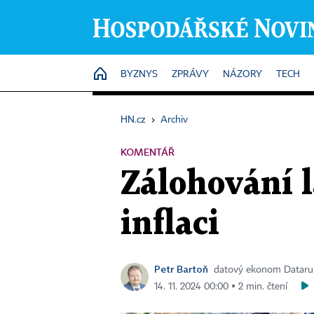
HOME
BYZNYS
ZPRÁVY
NÁZORY
TECH
HN.cz
›
Archiv
KOMENTÁŘ
Zálohování l
inflaci
Petr Bartoň
datový ekonom Dataru
14. 11. 2024 00:00 ▪ 2 min. čtení