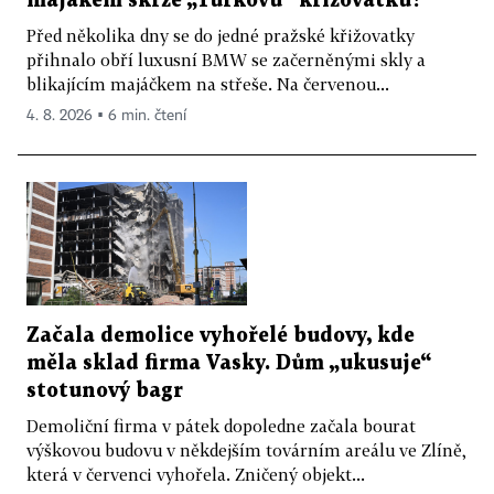
majákem skrze „Turkovu“ křižovatku?
Před několika dny se do jedné pražské křižovatky
přihnalo obří luxusní BMW se začerněnými skly a
blikajícím majáčkem na střeše. Na červenou...
4. 8. 2026 ▪ 6 min. čtení
Začala demolice vyhořelé budovy, kde
měla sklad firma Vasky. Dům „ukusuje“
stotunový bagr
Demoliční firma v pátek dopoledne začala bourat
výškovou budovu v někdejším továrním areálu ve Zlíně,
která v červenci vyhořela. Zničený objekt...