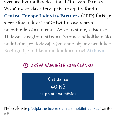
výrobce hydrauliky do letadel Jihlavan. Firma z
Vysočiny ve vlastnictví private equity fondu
Central Europe Industry Partners
(CEIP) finišuje
s certifikací, která může být hotová v první
polovině letošního roku. Až se to stane, zařadí se
Jihlavan v regionu střední Evropy k několika málo
podnikům, jež dodávají významné objemy produkce
Boeingu i jeho hlavnímu konkurentovi
Airbusu
.
ZBÝVÁ VÁM JEŠTĚ 80 % ČLÁNKU
Číst dál za
40 Kč
na první dva měsíce
Nebo zkuste
za 80
předplatné bez reklam a s mobilní aplikací
Kč.