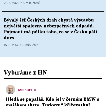
22. 6. 2026 ▪ 8 min. čtení
Bývalý šéf Českých drah chystá výstavbu
největší spalovny nebezpečných odpadů.
Pojmout má půlku toho, co se v Česku pálí
dnes
16. 6. 2026 ▪ 6 min. čtení
Vybíráme z HN
JAN KUBITA
Hledá se papaláš. Kdo jel v černém BMW s
majákem skrze „Turkovu“ křižovatku?