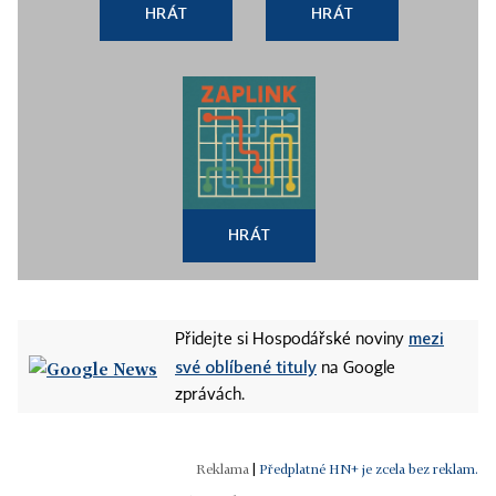
HRÁT
HRÁT
HRÁT
mezi
Přidejte si Hospodářské noviny
své oblíbené tituly
na Google
zprávách.
|
Předplatné HN+ je zcela bez reklam.