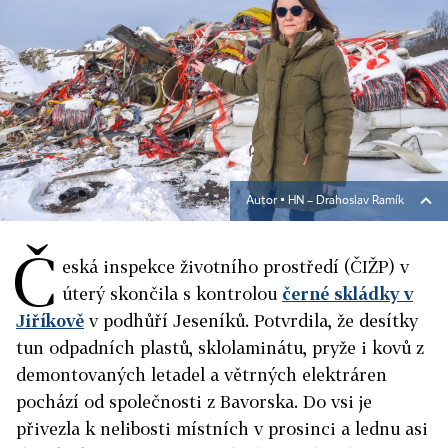
Autor ▪
HN – Drahoslav Ramík
Č
eská inspekce životního prostředí (ČIŽP) v
úterý skončila s kontrolou
černé skládky v
Jiříkově
v podhůří Jeseníků. Potvrdila, že desítky
tun odpadních plastů, sklolaminátu, pryže i kovů z
demontovaných letadel a větrných elektráren
pochází od společnosti z Bavorska. Do vsi je
přivezla k nelibosti místních v prosinci a lednu asi