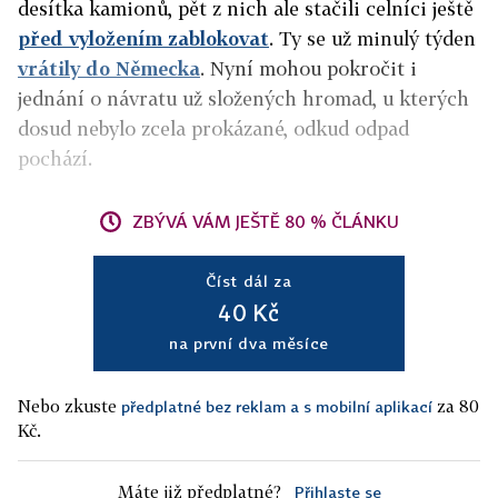
desítka kamionů, pět z nich ale stačili celníci ještě
před vyložením zablokovat
. Ty se už minulý týden
vrátily do Německa
. Nyní mohou pokročit i
jednání o návratu už složených hromad, u kterých
dosud nebylo zcela prokázané, odkud odpad
pochází.
ZBÝVÁ VÁM JEŠTĚ 80 % ČLÁNKU
Číst dál za
40 Kč
na první dva měsíce
Nebo zkuste
za 80
předplatné bez reklam a s mobilní aplikací
Kč.
Máte již předplatné?
Přihlaste se