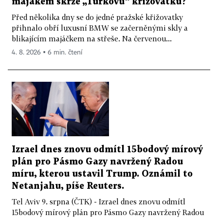
majákem skrze „Turkovu“ křižovatku?
Před několika dny se do jedné pražské křižovatky
přihnalo obří luxusní BMW se začerněnými skly a
blikajícím majáčkem na střeše. Na červenou...
4. 8. 2026 ▪ 6 min. čtení
Izrael dnes znovu odmítl 15bodový mírový
plán pro Pásmo Gazy navržený Radou
míru, kterou ustavil Trump. Oznámil to
Netanjahu, píše Reuters.
Tel Aviv 9. srpna (ČTK) - Izrael dnes znovu odmítl
15bodový mírový plán pro Pásmo Gazy navržený Radou