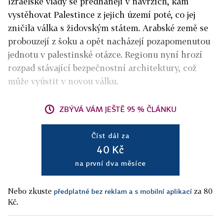
izraelské vlády se předhánějí v návrzích, kam
vystěhovat Palestince z jejich území poté, co jej
zničila válka s židovským státem. Arabské země se
probouzejí z šoku a opět nacházejí pozapomenutou
jednotu v palestinské otázce. Regionu nyní hrozí
rozpad stávající bezpečnostní architektury, což
může vyústit v novou válku.
ZBÝVÁ VÁM JEŠTĚ 95 % ČLÁNKU
Číst dál za
40 Kč
na první dva měsíce
Nebo zkuste
za 80
předplatné bez reklam a s mobilní aplikací
Kč.