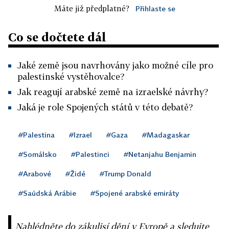
Máte již předplatné?
Přihlaste se
Co se dočtete dál
Jaké země jsou navrhovány jako možné cíle pro
palestinské vystěhovalce?
Jak reagují arabské země na izraelské návrhy?
Jaká je role Spojených států v této debatě?
#Palestina
#Izrael
#Gaza
#Madagaskar
#Somálsko
#Palestinci
#Netanjahu Benjamin
#Arabové
#Židé
#Trump Donald
#Saúdská Arábie
#Spojené arabské emiráty
Nahlédněte do zákulisí dění v Evropě a sledujte