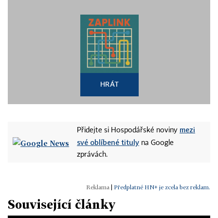
HRÁT
mezi
Přidejte si Hospodářské noviny
své oblíbené tituly
na Google
zprávách.
|
Předplatné HN+ je zcela bez reklam.
Související články