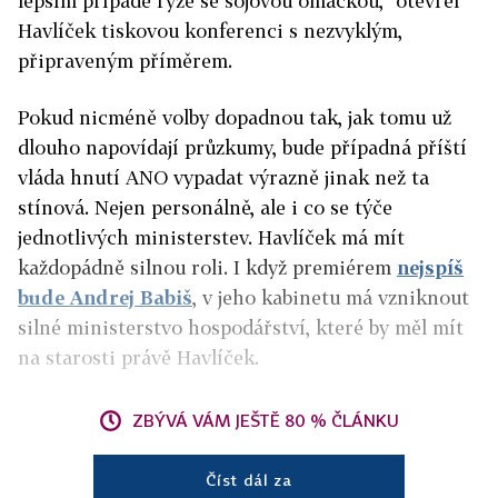
lepším případě rýže se sójovou omáčkou,“ otevřel
Havlíček tiskovou konferenci s nezvyklým,
připraveným příměrem.
Pokud nicméně volby dopadnou tak, jak tomu už
dlouho napovídají průzkumy, bude případná příští
vláda hnutí ANO vypadat výrazně jinak než ta
stínová. Nejen personálně, ale i co se týče
jednotlivých ministerstev. Havlíček má mít
každopádně silnou roli. I když premiérem
nejspíš
bude Andrej Babiš
, v jeho kabinetu má vzniknout
silné ministerstvo hospodářství, které by měl mít
na starosti právě Havlíček.
ZBÝVÁ VÁM JEŠTĚ 80 % ČLÁNKU
Číst dál za