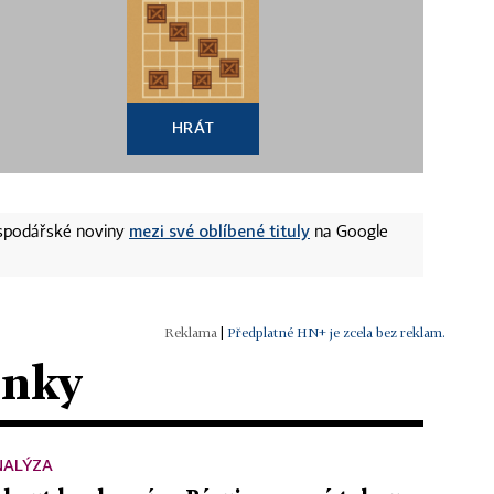
HRÁT
mezi své oblíbené tituly
ospodářské noviny
na Google
|
Předplatné HN+ je zcela bez reklam.
ánky
NALÝZA