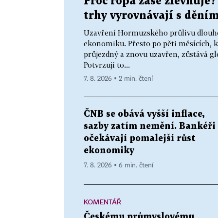
Proč ropa zase zlevňuje?
trhy vyrovnávají s dění
Uzavření Hormuzského průlivu dlouhod
ekonomiku. Přesto po pěti měsících, kd
průjezdný a znovu uzavřen, zůstává gl
Potvrzují to...
7. 8. 2026 ▪ 2 min. čtení
ČNB se obává vyšší inflace,
sazby zatím nemění. Bankéři
očekávají pomalejší růst
ekonomiky
7. 8. 2026 ▪ 6 min. čtení
KOMENTÁŘ
Českému průmyslovému