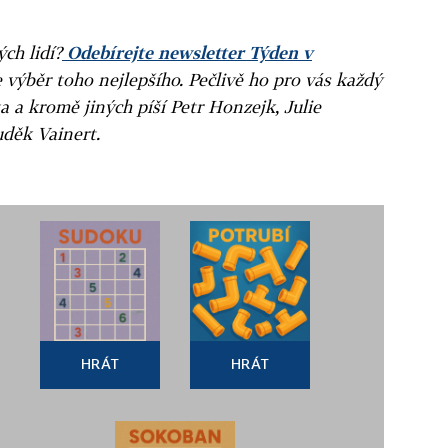
ých lidí?
Odebírejte newsletter Týden v
e výběr toho nejlepšího. Pečlivě ho pro vás každý
a a kromě jiných píší Petr Honzejk, Julie
uděk Vainert.
HRÁT
HRÁT