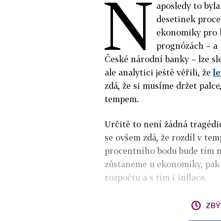
N
aposledy to byl
desetinek proce
ekonomiky pro le
prognózách – a 
České národní banky – lze sl
ale analytici ještě věřili, že
l
zdá, že si musíme držet pal
tempem.
Určitě to není žádná tragédi
se ovšem zdá, že rozdíl v te
procentního bodu bude tím n
zůstaneme u ekonomiky, pak 
rozpočtu a s tím i inflace.
ZBÝ