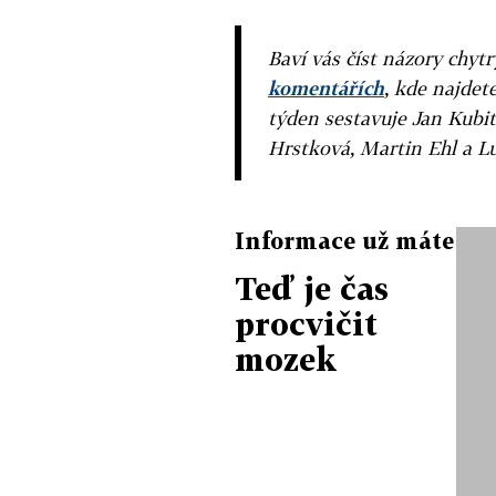
Baví vás číst názory chytr
komentářích
, kde najdet
týden sestavuje Jan Kubit
Hrstková, Martin Ehl a L
Informace už máte
Teď je čas
procvičit
mozek