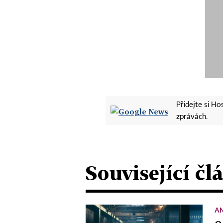
Přidejte si H
zprávách.
Související čl
A