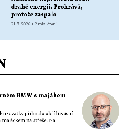
drahé energii. Prohrává,
protože zaspalo
31. 7. 2026 ▪ 2 min. čtení
N
 černém BMW s majákem
 křižovatky přihnalo obří luxusní
m majáčkem na střeše. Na