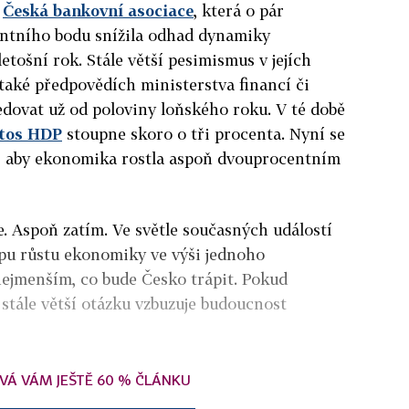
a
Česká bankovní asociace
, která o pár
ntního bodu snížila odhad dynamiky
tošní rok. Stále větší pesimismus v jejích
také předpovědích ministerstva financí či
edovat už od poloviny loňského roku. V té době
etos HDP
stoupne skoro o tři procenta. Nyní se
ce, aby ekonomika rostla aspoň dvouprocentním
e. Aspoň zatím. Ve světle současných událostí
mpu růstu ekonomiky ve výši jednoho
ejmenším, co bude Česko trápit. Pokud
stále větší otázku vzbuzuje budoucnost
VÁ VÁM JEŠTĚ 60 % ČLÁNKU