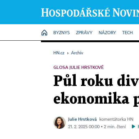
HOME
BYZNYS
ZPRÁVY
NÁZORY
TECH
HN.cz
›
Archiv
GLOSA JULIE HRSTKOVÉ
Půl roku div
ekonomika po
Julie Hrstková
komentátorka HN
21. 2. 2025 00:00 ▪ 2 min. čtení