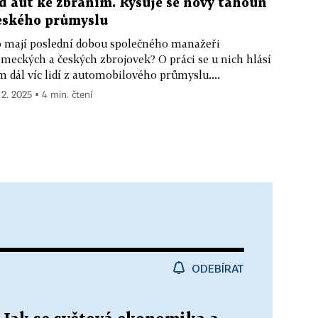
d aut ke zbraním. Rýsuje se nový tahoun
eského průmyslu
 mají poslední dobou společného manažeři
meckých a českých zbrojovek? O práci se u nich hlásí
m dál víc lidí z automobilového průmyslu....
 2. 2025 ▪ 4 min. čtení
ODEBÍRAT