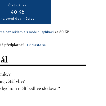
Číst dál za
40 Kč
na první dva měsíce
za 80 Kč.
tné bez reklam a s mobilní aplikací
iž předplatné?
Přihlaste se
dál
miky?
největší vliv?
 bychom měli bedlivě sledovat?
t