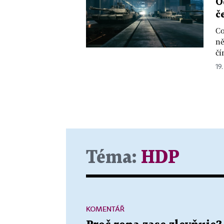
O
č
Co
ně
čí
19.
Téma:
HDP
KOMENTÁŘ