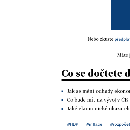
Nebo zkuste
předpla
Máte j
Co se dočtete 
Jak se mění odhady ekono
Co bude mít na vývoj v ČR 
Jaké ekonomické ukazatele
#HDP
#inflace
#rozpoče