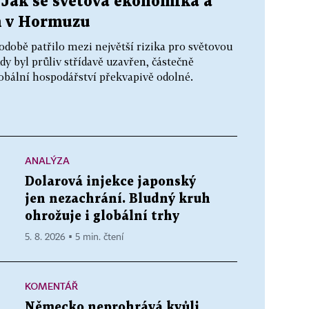
 Jak se světová ekonomika a
m v Hormuzu
obě patřilo mezi největší rizika pro světovou
y byl průliv střídavě uzavřen, částečně
obální hospodářství překvapivě odolné.
ANALÝZA
Dolarová injekce japonský
jen nezachrání. Bludný kruh
ohrožuje i globální trhy
5. 8. 2026 ▪ 5 min. čtení
KOMENTÁŘ
Německo neprohrává kvůli