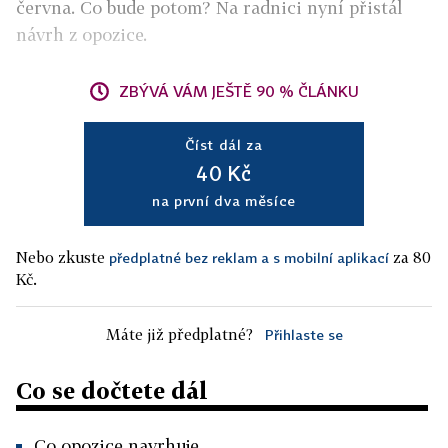
června. Co bude potom? Na radnici nyní přistál
návrh z opozice.
ZBÝVÁ VÁM JEŠTĚ 90 % ČLÁNKU
Číst dál za
40 Kč
na první dva měsíce
Nebo zkuste
za 80
předplatné bez reklam a s mobilní aplikací
Kč.
Máte již předplatné?
Přihlaste se
Co se dočtete dál
Co opozice navrhuje.