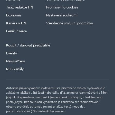
Tiráž redakce HN
Prohlášení o cookies
Economia
Nastavení soukromí
Kariéra v HN
Všeobecné smluvní podmínky
Ceník inzerce
Koupit / darovat předplatné
Eventy
×
Newslettery
RSS kanály
Autorská práva vykonává vydavatel. Bez písemného svolení vydavatele je
zakázáno jakékoli užití částí nebo celku díla, zejména rozmnožování a šíření
jakýmkoli způsobem, mechanickým nebo elektronickým, v českém nebo
jiném jazyce. Bez souhlasu vydavatele je zakázáno též rozmnožování
obsahu pro účely automatizované analýzy textů nebo dat
podle ustanovení § 39c autorského zákona.