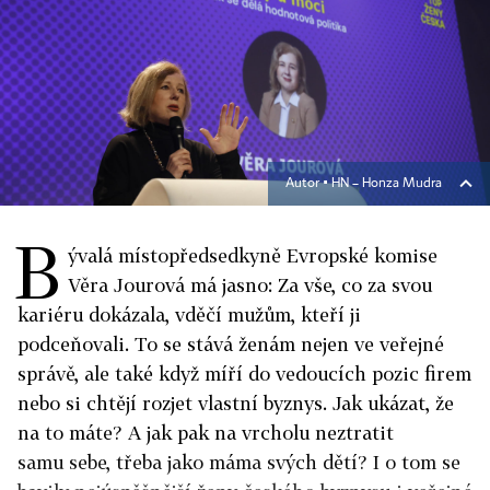
Autor ▪
HN – Honza Mudra
B
ývalá místopředsedkyně Evropské komise
Věra Jourová má jasno: Za vše, co za svou
kariéru dokázala, vděčí mužům, kteří ji
podceňovali. To se stává ženám nejen ve veřejné
správě, ale také když míří do vedoucích pozic firem
nebo si chtějí rozjet vlastní byznys. Jak ukázat, že
na to máte? A jak pak na vrcholu neztratit
samu sebe, třeba jako máma svých dětí? I o tom se