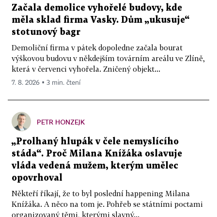
Začala demolice vyhořelé budovy, kde
měla sklad firma Vasky. Dům „ukusuje“
stotunový bagr
Demoliční firma v pátek dopoledne začala bourat
výškovou budovu v někdejším továrním areálu ve Zlíně,
která v červenci vyhořela. Zničený objekt...
7. 8. 2026 ▪ 3 min. čtení
PETR HONZEJK
„Prolhaný hlupák v čele nemyslícího
stáda“. Proč Milana Knížáka oslavuje
vláda vedená mužem, kterým umělec
opovrhoval
Někteří říkají, že to byl poslední happening Milana
Knížáka. A něco na tom je. Pohřeb se státními poctami
organizovaný těmi, kterými slavný...