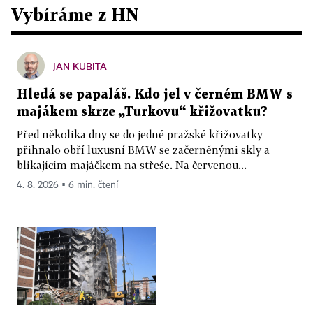
Vybíráme z HN
JAN KUBITA
Hledá se papaláš. Kdo jel v černém BMW s
majákem skrze „Turkovu“ křižovatku?
Před několika dny se do jedné pražské křižovatky
přihnalo obří luxusní BMW se začerněnými skly a
blikajícím majáčkem na střeše. Na červenou...
4. 8. 2026 ▪ 6 min. čtení