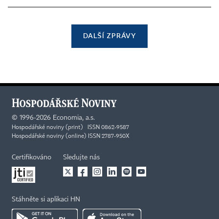
DALŠÍ ZPRÁVY
©
1996-2026
Economia, a.s.
Hospodářské noviny (print) ISSN 0862-9587
Hospodářské noviny (online) ISSN 2787-950X
Certifikováno
Sledujte nás
Stáhněte si aplikaci HN