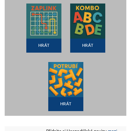
HRÁT
HRÁT
HRÁT