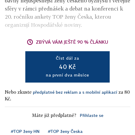
bavily nejúspěšnější ženy českého byznysu i veřejné
sféry v rámci přednášek a debat na konferenci k
20. ročníku ankety TOP ženy Česka, kterou
organizují Hospodářské noviny.
ZBÝVÁ VÁM JEŠTĚ 90 % ČLÁNKU
Číst dál za
40 Kč
na první dva měsíce
Nebo zkuste
za 80
předplatné bez reklam a s mobilní aplikací
Kč.
Máte již předplatné?
Přihlaste se
#TOP ženy HN
#TOP ženy Česka