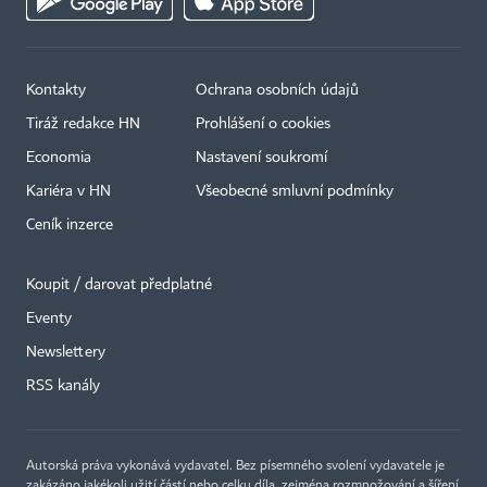
Kontakty
Ochrana osobních údajů
Tiráž redakce HN
Prohlášení o cookies
Economia
Nastavení soukromí
Kariéra v HN
Všeobecné smluvní podmínky
Ceník inzerce
Koupit / darovat předplatné
Eventy
Newslettery
×
RSS kanály
Autorská práva vykonává vydavatel. Bez písemného svolení vydavatele je
zakázáno jakékoli užití částí nebo celku díla, zejména rozmnožování a šíření